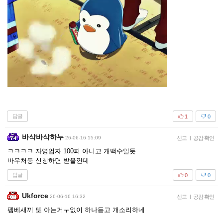
답글
1
0
바삭바삭하누
26-06-16 15:09
신고
|
공감 확인
ㅋㅋㅋㅋ 자영업자 100퍼 아니고 개백수일듯
바우처등 신청하면 받을껀데
답글
0
0
Ukforce
26-06-16 16:32
신고
|
공감 확인
펨베새끼 또 아는거ㅜ없이 하나듣고 개소리하네