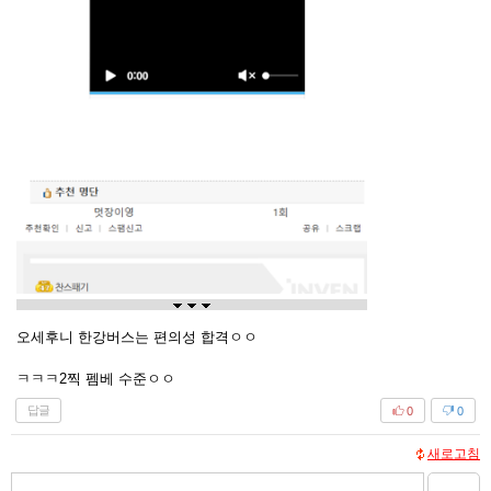
오세후니 한강버스는 편의성 합격ㅇㅇ
ㅋㅋㅋ2찍 펨베 수준ㅇㅇ
답글
0
0
새로고침