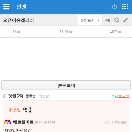
인벤
오픈이슈갤러리
전체보기
공
검
글
지
색
내글
내 댓글
10추글
on/off
쓰
기
[본문 보기]
댓글
(26)
등록순
|
최신순
새로고침
베르켈미르
26-06-16 14:03
신고
|
공감 확인
자영업자세요?