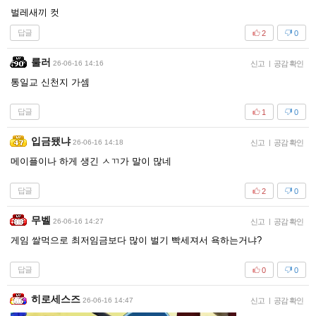
벌레새끼 컷
답글
2
0
룰러
26-06-16 14:16
신고
|
공감 확인
통일교 신천지 가셈
답글
1
0
입금됐냐
26-06-16 14:18
신고
|
공감 확인
메이플이나 하게 생긴 ㅅㄲ가 말이 많네
답글
2
0
무벨
26-06-16 14:27
신고
|
공감 확인
게임 쌀먹으로 최저임금보다 많이 벌기 빡세져서 욕하는거냐?
답글
0
0
히로세스즈
26-06-16 14:47
신고
|
공감 확인