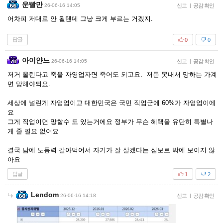
운빨만
26-06-16 14:05
신고
|
공감 확인
어차피 저대로 안 될텐데 그냥 크게 부르는 거겠지.
답글
0
0
아이얀느
26-06-16 14:05
신고
|
공감 확인
저거 올린다고 죽을 자영업자면 죽어도 되고요. 저돈 못내서 망하는 가계
면 망해야되요.
세상에 널린게 자영업이고 대한민국은 국민 직업군에 60%가 자영업이에
요
그게 직업이면 망할수 도 있는거에요 정부가 무슨 혜택을 유단히 특별나
게 줄 필요 없어요
결국 남에 노동력 갈아먹어서 자기가 잘 살겠다는 심보로 밖에 보이지 않
아요
답글
1
2
Lendom
26-06-16 14:18
신고
|
공감 확인