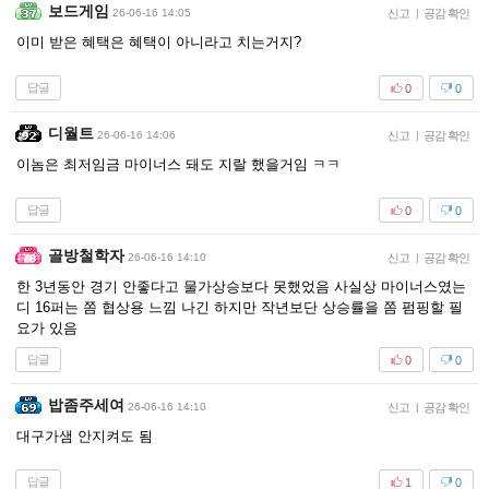
보드게임
26-06-16 14:05
신고
|
공감 확인
이미 받은 혜택은 혜택이 아니라고 치는거지?
답글
0
0
디월트
26-06-16 14:06
신고
|
공감 확인
이놈은 최저임금 마이너스 돼도 지랄 했을거임 ㅋㅋ
답글
0
0
골방철학자
26-06-16 14:10
신고
|
공감 확인
한 3년동안 경기 안좋다고 물가상승보다 못했었음 사실상 마이너스였는
디 16퍼는 쫌 협상용 느낌 나긴 하지만 작년보단 상승률을 쫌 펌핑할 필
요가 있음
답글
0
0
밥좀주세여
26-06-16 14:10
신고
|
공감 확인
대구가샘 안지켜도 됨
답글
1
0