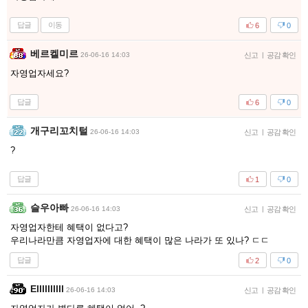
답글
이동
6
0
베르켈미르
26-06-16 14:03
신고
|
공감 확인
자영업자세요?
답글
6
0
개구리꼬치털
26-06-16 14:03
신고
|
공감 확인
?
답글
1
0
슬우아빠
26-06-16 14:03
신고
|
공감 확인
자영업자한테 혜택이 없다고?
우리나라만큼 자영업자에 대한 혜택이 많은 나라가 또 있나? ㄷㄷ
답글
2
0
Ellllllllll
26-06-16 14:03
신고
|
공감 확인