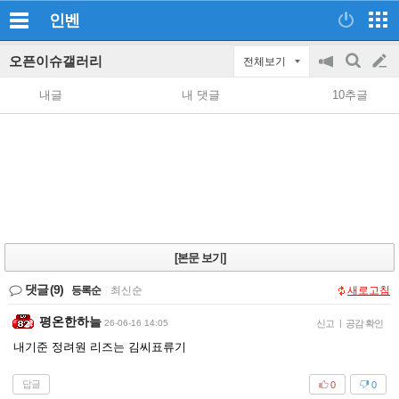
인벤
오픈이슈갤러리
전체보기
공
검
글
지
색
내글
내 댓글
10추글
on/off
쓰
기
[본문 보기]
댓글
(9)
등록순
|
최신순
새로고침
평온한하늘
26-06-16 14:05
신고
|
공감 확인
내기준 정려원 리즈는 김씨표류기
답글
0
0