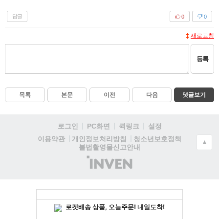
답글
0
0
새로고침
등록
목록
본문
이전
다음
댓글보기
로그인
PC화면
퀵링크
설정
청소년보호정책
이용약관
개인정보처리방침
▲
불법촬영물신고안내
(주)
인
벤