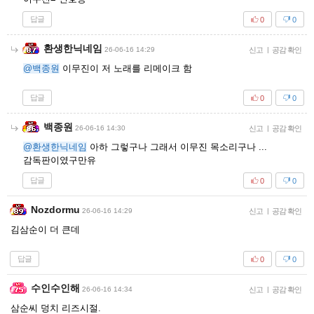
답글
0
0
환생한닉네임
26-06-16 14:29
신고
|
공감 확인
@백종원
이무진이 저 노래를 리메이크 함
답글
0
0
백종원
26-06-16 14:30
신고
|
공감 확인
@환생한닉네임
아하 그렇구나 그래서 이무진 목소리구나 ...
감독판이였구만유
답글
0
0
Nozdormu
26-06-16 14:29
신고
|
공감 확인
김삼순이 더 큰데
답글
0
0
수인수인해
26-06-16 14:34
신고
|
공감 확인
삼순씨 덩치 리즈시절.