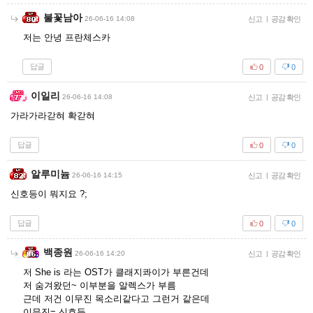
불꽃남아
26-06-16 14:08
신고
|
공감 확인
저는 안녕 프란체스카
답글
0
0
이일리
26-06-16 14:08
신고
|
공감 확인
가라가라갇혀 확갇혀
답글
0
0
알루미늄
26-06-16 14:15
신고
|
공감 확인
신호등이 뭐지요 ?;
답글
0
0
백종원
26-06-16 14:20
신고
|
공감 확인
저 She is 라는 OST가 클래지콰이가 부른건데
저 숨겨왔던~ 이부분을 알렉스가 부름
근데 저건 이무진 목소리같다고 그런거 같은데
이무진= 신호등