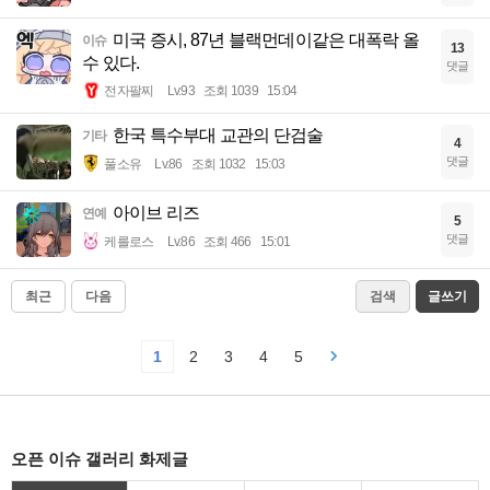
미국 증시, 87년 블랙먼데이같은 대폭락 올
이슈
13
수 있다.
댓글
전자팔찌
Lv.93
조회 1039
15:04
한국 특수부대 교관의 단검술
기타
4
댓글
풀소유
Lv.86
조회 1032
15:03
아이브 리즈
연예
5
댓글
케를로스
Lv.86
조회 466
15:01
최근
다음
검색
글쓰기
1
2
3
4
5
오픈 이슈 갤러리 화제글