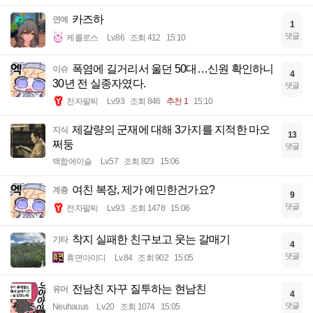
카즈하
연예
1
댓글
케를로스
Lv.86
조회 412
15:10
폭염에 길거리서 울던 50대…신원 확인하니
이슈
4
30년 전 실종자였다.
댓글
전자팔찌
Lv.93
조회 846
추천 1
15:10
제갈량의 군재에 대해 3가지를 지적한 마오
지식
13
쩌둥
댓글
백합에이슬
Lv.57
조회 823
15:06
여친 복장, 제가 예민한건가요?
계층
9
댓글
전자팔찌
Lv.93
조회 1478
15:06
착지 실패한 친구보고 웃는 갈매기
기타
4
댓글
휴면아이디
Lv.84
조회 902
15:05
전남친 자꾸 질투하는 현남친
유머
4
댓글
Neuhauus
Lv.20
조회 1074
15:05