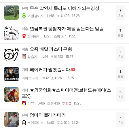
무슨 말인지 몰라도 이해가 되는영상
유머
7
댓글
너빨갱이지
Lv.86
조회 493
15:28
연금복권 당첨자가 매달 받는다는 알림.....
계층
7
댓글
전자팔찌
Lv.93
조회 687
15:28
요즘 배달 파스타 근황
계층
3
댓글
강슬기
Lv.94
조회 553
15:27
페이커가 말했습니다.
기타
1
댓글
아이스티이
Lv.32
조회 260
15:25
★외궁영화★스파이더맨:브랜드뉴데이(스
기타
5
포X)
댓글
리뷰
Lv.86
조회 436
추천 2
15:25
엄마의 몰래카메라
유머
2
댓글
부엔까미노
Lv.87
조회 555
15:24