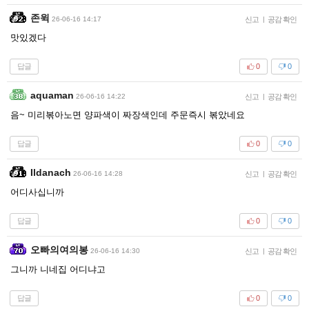
존윅
26-06-16 14:17
신고
|
공감 확인
맛있겠다
답글
0
0
aquaman
26-06-16 14:22
신고
|
공감 확인
음~ 미리볶아노면 양파색이 짜장색인데 주문즉시 볶았네요
답글
0
0
Ildanach
26-06-16 14:28
신고
|
공감 확인
어디사십니까
답글
0
0
오빠의여의봉
26-06-16 14:30
신고
|
공감 확인
그니까 니네집 어디냐고
답글
0
0