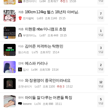
댓글
휴면아이디
Lv.84
조회 627
추천 1
15:16
180cm 124kg 헬스 18년차 아버님.
계층
7
댓글
전자팔찌
Lv.93
조회 1146
15:15
이현중 nba 미니캠프 초청
계층
1
댓글
부엔까미노
Lv.87
조회 448
15:15
김어준 저격하는 탁현민
이슈
3
댓글
원스타조
Lv.75
조회 672
15:14
에스파 카리나
연예
2
댓글
입사
Lv.94
조회 539
15:14
와 장원영이 중국인이라네요
이슈
12
댓글
조졋네이거
Lv.37
조회 1100
추천 3
15:12
아이들 잘 다루는 어른들 특징
유머
5
댓글
Ieewrre
Lv.74
조회 898
15:11