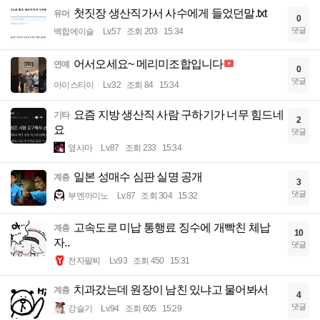
첫짓장 생산직가서 사수에게 들었던말.txt
유머
0
댓글
백합에이슬
Lv.57
조회 203
15:34
어서오세요~ 메리미조합입니다
연예
0
댓글
아이스티이
Lv.32
조회 84
15:34
요즘 지방 생산직 사람 구하기가 너무 힘드네
기타
2
요
댓글
옆사마
Lv.87
조회 233
15:34
일본 성매수 심판 실명 공개
계층
3
댓글
부엔까미노
Lv.87
조회 304
15:32
고속도로 미납 통행료 징수에 개빡친 체납
계층
10
자..
댓글
전자팔찌
Lv.93
조회 450
15:31
치과갔는데 원장이 남친 있냐고 물어봐서
계층
4
댓글
강슬기
Lv.94
조회 605
15:29