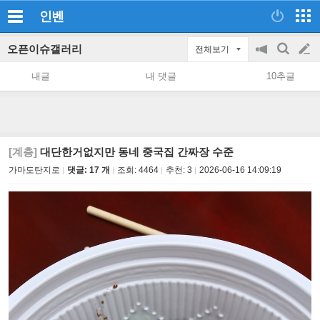
인벤
오픈이슈갤러리
전체보기
공
검
글
지
색
내글
내 댓글
10추글
on/off
쓰
기
[계층]
대단한거없지만 동네 중국집 간짜장 수준
가마도탄지로
댓글: 17 개
조회:
4464
추천:
3
2026-06-16 14:09:19