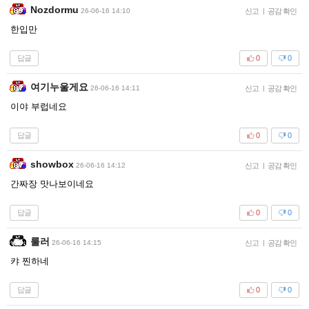
Nozdormu
26-06-16 14:10
신고
|
공감 확인
한입만
답글
0
0
여기누울게요
26-06-16 14:11
신고
|
공감 확인
이야 부럽네요
답글
0
0
showbox
26-06-16 14:12
신고
|
공감 확인
간짜장 맛나보이네요
답글
0
0
룰러
26-06-16 14:15
신고
|
공감 확인
캬 찐하네
답글
0
0