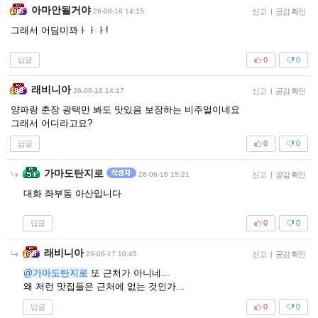
아마안될거야
26-06-16 14:15
신고
|
공감 확인
그래서 어딤미꽈ㅏㅏㅏ!
답글
0
0
래비니아
26-06-16 14:17
신고
|
공감 확인
양파랑 춘장 광택만 봐도 맛있음 보장하는 비주얼이네요
그래서 어디라고요?
답글
0
0
가마도탄지로
26-06-16 15:21
신고
|
공감 확인
대화 좌부동 아산입니다
답글
0
0
래비니아
26-06-17 10:45
신고
|
공감 확인
@가마도탄지로
또 근처가 아니네...
왜 저런 맛집들은 근처에 없는 것인가...
답글
0
0