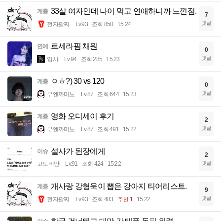
33살 여자인데 나이 먹고 연애하니까 느낀점.
계층
7
댓글
전자팔찌
Lv.93
조회 850
15:24
르세라핌 채원
연예
0
댓글
입사
Lv.94
조회 285
15:23
ㅇㅎ?) 30 vs 120
계층
0
댓글
부엔까미노
Lv.87
조회 644
15:23
영화 오디세이 후기
계층
2
댓글
부엔까미노
Lv.87
조회 491
15:22
설사가 된장에게
이슈
2
댓글
고도비만
Lv.91
조회 424
15:22
개사랑 강형욱이 뽑은 강아지 티어리스트.
계층
9
댓글
전자팔찌
Lv.93
조회 483
추천 1
15:22