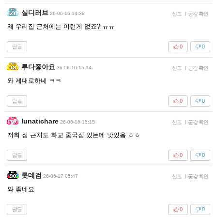
실디러브
26-06-16 14:38
신고
|
공감 확인
왜 우리집 근처에는 이런게 없죠? ㅠㅠ
답글
0
0
루다좋아요
26-06-16 15:14
신고
|
공감 확인
와 제대로하네 ㅋㅋ
답글
0
0
lunatichare
26-06-16 15:15
신고
|
공감 확인
저희 집 근처도 화교 중국집 있는데 맛있음 ㅎㅎ
답글
0
0
롯데검
26-06-17 05:47
신고
|
공감 확인
와 좋네요
답글
0
0