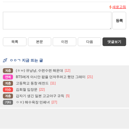
새로고침
등록
목록
본문
이전
다음
댓글보기
ㅇㅇㄱ 지금 뜨는 글
(ㅎㅂ) 뀨냥냥, 수련수련 해운대
[12]
계층
BTS에게 아시안 팝을 던져주려고 했던 그래미
[21]
연예
고등학교 동창 레전드
[11]
계층
김희철 입장문
[22]
이슈
갑자기 생긴 일본 고교야구 규칙
[5]
계층
ㅇㅎ) 해수욕장 민폐녀
[27]
기타