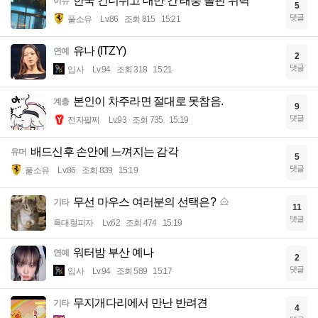
한국 건너뛰고 대만 간 태풍 돌핀 위력
이슈
5
댓글
풀소유
Lv.86
조회 815
15:21
유나 (ITZY)
연예
2
댓글
입사
Lv.94
조회 318
15:21
본인이 차주라면 절대로 못참음.
계층
9
댓글
전자팔찌
Lv.93
조회 735
15:19
배드신후 손안에 느껴지는 감각
유머
5
댓글
풀소유
Lv.86
조회 839
15:19
무선 마우스 여러분의 선택은?
기타
11
댓글
특대형피자
Lv.62
조회 474
15:19
워터밤 부산 예나
연예
2
댓글
입사
Lv.94
조회 589
15:17
무지개다리에서 만난 반려견
기타
4