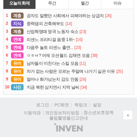
오늘의 화제
주간
월간
이슈
1
계층
[26]
공자도 말했던 사회에서 피해야하는 상급자
2
지식
[14]
중력댐의 건축해부도
3
계층
[23]
산업혁명때 영국 노동자 숙소
4
연예
[16]
리센느 프리티걸 음중 1위~
5
연예
[23]
다음주 놀토 리센느 출연...
6
연예
[38]
ㅇㅎㅂ? 어제 오션월드 김채연 모음
7
유머
[11]
남자들이 미친다는 스킬 모음
8
유머
[25]
차가 없는 사람은 모르는 주말에 나가기 싫은 이유
9
유머
[26]
얼마나 화가났는지 감도 안옴
10
사진
[34]
지금 북한 삼지연시 지역 날씨
로그인
PC화면
퀵링크
설정
청소년보호정책
이용약관
개인정보처리방침
▲
불법촬영물신고안내
(주)
인