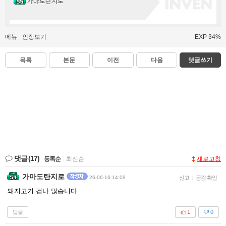
가마도탄지로
메뉴
인장보기
EXP 34%
목록
본문
이전
다음
댓글쓰기
댓글
(17)
등록순
|
최신순
새로고침
가마도탄지로
26-06-16 14:09
신고
|
공감 확인
돼지고기.겁나 많습니다
답글
1
0