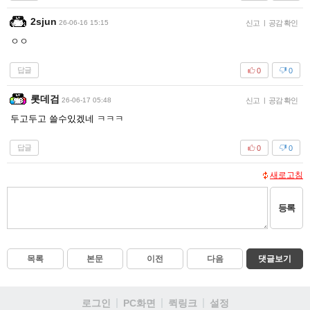
2sjun
26-06-16 15:15
신고
|
공감 확인
ㅇㅇ
답글
0
0
롯데검
26-06-17 05:48
신고
|
공감 확인
두고두고 쓸수있겠네 ㅋㅋㅋ
답글
0
0
새로고침
등록
목록
본문
이전
다음
댓글보기
로그인
PC화면
퀵링크
설정