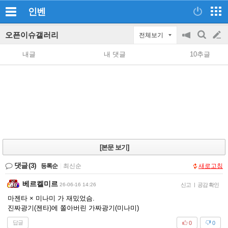
인벤
오픈이슈갤러리
전체보기
공
검
글
지
색
내글
내 댓글
10추글
on/off
쓰
기
[본문 보기]
댓글
(3)
등록순
|
최신순
새로고침
베르켈미르
26-06-16 14:26
신고
|
공감 확인
마젠타 × 미나미 가 재밌었슴.
진짜광기(젠타)에 쫄아버린 가짜광기(미나미)
답글
0
0