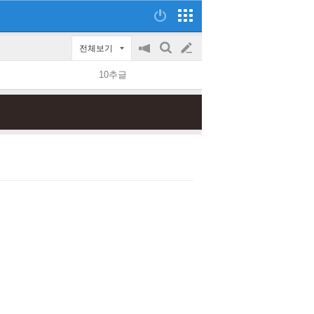
전체보기
공
검
글
지
색
10추글
on/off
쓰
기