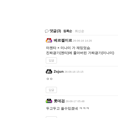
댓글
(3)
등록순
|
최신순
베르켈미르
26-06-16 14:26
마젠타 × 미나미 가 재밌었슴.
진짜광기(젠타)에 쫄아버린 가짜광기(미나미)
답글
2sjun
26-06-16 15:15
ㅇㅇ
답글
롯데검
26-06-17 05:48
두고두고 쓸수있겠네 ㅋㅋㅋ