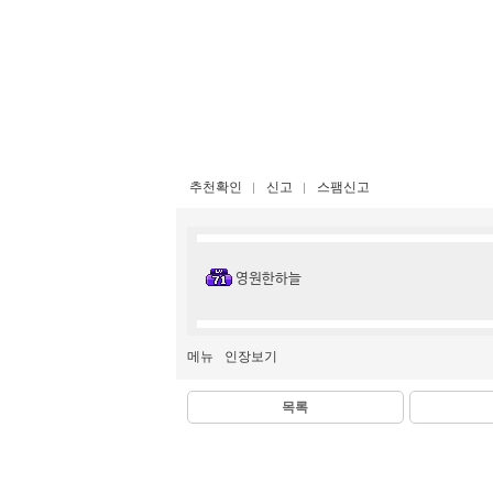
추천확인
신고
스팸신고
영원한하늘
메뉴
인장보기
목록