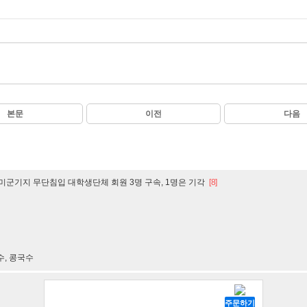
본문
이전
다음
·미군기지 무단침입 대학생단체 회원 3명 구속, 1명은 기각
[8]
수, 콩국수