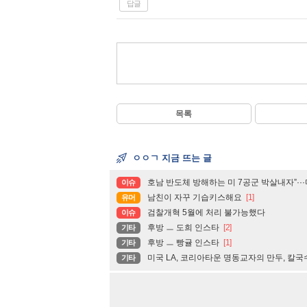
답글
목록
ㅇㅇㄱ 지금 뜨는 글
호남 반도체 방해하는 미 7공군 박살내자”··
이슈
남친이 자꾸 기습키스해요
[1]
유머
검찰개혁 5월에 처리 불가능했다
이슈
후방 ㅡ 도희 인스타
[2]
기타
후방 ㅡ 빵귤 인스타
[1]
기타
미국 LA, 코리아타운 명동교자의 만두, 칼국
기타