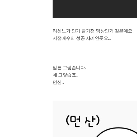
리센느가 인기 끌기전 영상인거 같은데요..
저점매수의 성공 사례인듯요...
암튼 그렇습니다.
네 그렇습죠..
먼산..