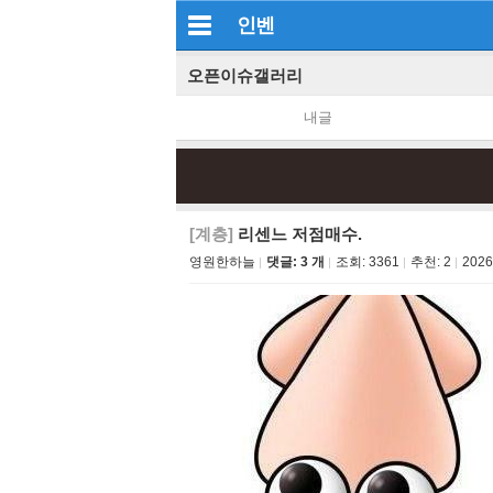
인벤
오픈이슈갤러리
내글
[계층]
리센느 저점매수.
영원한하늘
댓글: 3 개
조회:
3361
추천:
2
2026