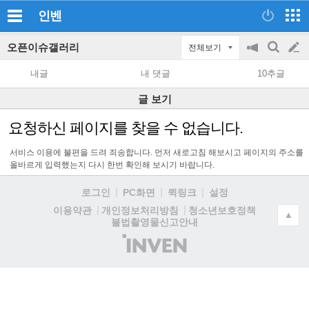
인벤
오픈이슈갤러리
전체보기
공
검
글
지
색
내글
내 댓글
10추글
on/off
쓰
글 보기
기
요청하신 페이지를 찾을 수 없습니다.
서비스 이용에 불편을 드려 죄송합니다. 먼저 새로고침 해보시고 페이지의 주소를
올바르게 입력했는지 다시 한번 확인해 보시기 바랍니다.
로그인
PC화면
퀵링크
설정
청소년보호정책
이용약관
개인정보처리방침
▲
불법촬영물신고안내
(주)
인
벤