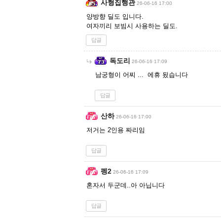
사형집행관
26-06-16 17:00
양방향 딜도 입니다.
여자끼리 보빔시 사용하는 딜도.
답글
독도리
26-06-16 17:09
남궁형이 어찌 ... 에휴 됬습니다
답글
산하
26-06-16 17:00
저거는 2인용 짜리임
답글
펭2
26-06-16 17:09
혼자서 두군데..아 아닙니다
답글