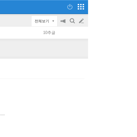
전체보기
공
검
글
지
색
10추글
on/off
쓰
기