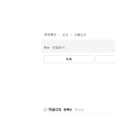
추천확인
신고
스팸신고
메뉴
인장보기
목록
댓글
(13)
등록순
|
최신순