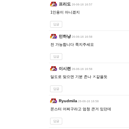
프리도
26-06-16 16:57
1인용이 아니겠지
답글
민하냥
26-06-16 16:58
전 가능합니다 쪽지주세요
답글
이시련
26-06-16 16:58
딜도로 맞으면 기분 존나 ㅈ같을듯
답글
Ryudmila
26-06-16 16:58
몬스터 어쩌구라고 엄청 큰거 있던데
답글