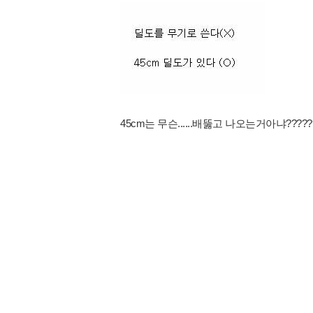
45cm는 무슨......배뚫고 나오는거아냐?????