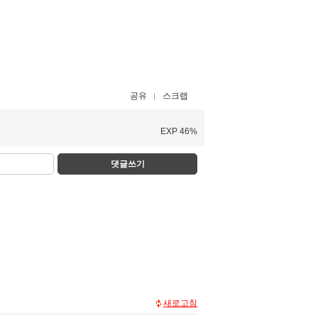
공유
스크랩
EXP 46%
댓글쓰기
새로고침