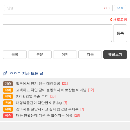
답글
0
0
새로고침
등록
목록
본문
이전
다음
댓글보기
ㅇㅇㄱ 지금 뜨는 글
일본에서 인기 있는 대한항공
[21]
계층
고백하고 차인 딸이 불평하자 바로잡는 어머님
[12]
유머
X의 ai검열 수준 ㄷㄷ
[10]
유머
대영박물관이 차단한 이유.jpg
[7]
유머
강아지를 실망시키고 싶지 않았던 우체부
[7]
유머
태풍 안왔는데 기온 좀 떨어지는 이유
[28]
이슈