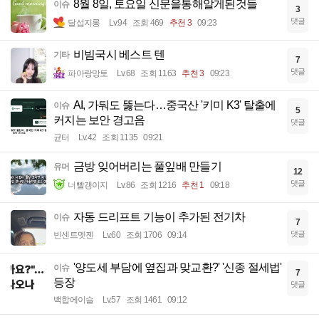
8월 8일, 토요일 신문을통해알게된것들
이슈
3
댓글
달섭지롱
Lv.94
조회 469
추천 3
09:23
비빔국시 베스트 텐
기타
7
댓글
파아랑망토
Lv.68
조회 1163
추천 3
09:23
AI, 가둬도 뚫는다…중국산 '키미 K3' 탈출에
이슈
5
커지는 보안 경고음
댓글
균터
Lv.42
조회 1135
09:21
금방 잊어버리는 풀잎배 만들기
유머
12
댓글
너빨갱이지
Lv.86
조회 1216
추천 1
09:18
자동 드리프트 기능이 추가된 전기차
이슈
7
댓글
빈센트멧젠
Lv.60
조회 1706
09:14
'양도세 부담에 옆집과 맞교환?' '신종 절세법'
이슈
7
등장
댓글
백합에이슬
Lv.57
조회 1461
09:12