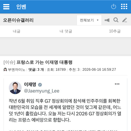
인벤
오픈이슈갤러리
전체보기
공
검
글
지
색
내글
내 댓글
10추글
on/off
쓰
기
[이슈]
프랑스로 가는 이재명 대통령
부엔까미노
댓글: 3 개
조회:
18789
추천:
3
2026-06-16 16:59:27