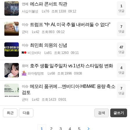
에스파 콘서트 직관
연예
1
댓글
사십이불성
Lv.76
조회 1338
09:12
트럼프 “中 AI, 미국 추월 내버려둘 수 없다”
이슈
7
댓글
균터
Lv.42
조회 893
09:12
최민희 의원의 신념
이슈
47
댓글
비요비타
Lv.81
조회 1260
09:11
호주 생활 일주일차 vs 1년차 스타일링 변화
유머
4
댓글
파아랑망토
Lv.68
조회 1996
09:08
메모리 품귀에…엔비디아 HBM4E 용량 축소
이슈
7
검토
댓글
균터
Lv.42
조회 1423
09:01
최근
다음
검색
글쓰기
1
2
3
4
5