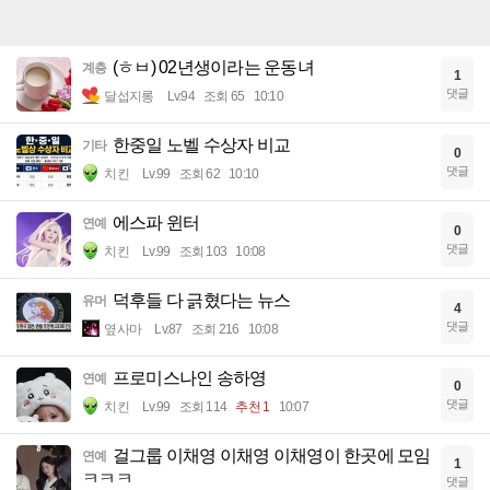
(ㅎㅂ) 02년생이라는 운동녀
계층
1
댓글
달섭지롱
Lv.94
조회 65
10:10
한중일 노벨 수상자 비교
기타
0
댓글
치킨
Lv.99
조회 62
10:10
에스파 윈터
연예
0
댓글
치킨
Lv.99
조회 103
10:08
덕후들 다 긁혔다는 뉴스
유머
4
댓글
옆사마
Lv.87
조회 216
10:08
프로미스나인 송하영
연예
0
댓글
치킨
Lv.99
조회 114
추천 1
10:07
걸그룹 이채영 이채영 이채영이 한곳에 모임
연예
1
ㅋㅋㅋ
댓글