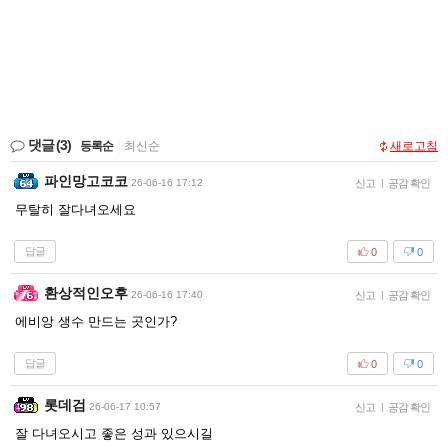
댓글
(3)
등록순
|
최신순
새로고침
파인망고코코
26-06-16 17:12
신고
|
공감 확인
무탈히 잘다녀오세요
답글
0
0
환상적인오후
26-06-16 17:40
신고
|
공감 확인
에비앙 생수 만드는 곳인가?
답글
0
0
롯데검
26-06-17 10:57
신고
|
공감 확인
잘 다녀오시고 좋은 성과 있으시길