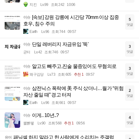
치킨
Lv.99
조회 242
10:06
[속보] 강원 강릉에 시간당 70mm 이상 집중
이슈
5
호우, 침수 주의
댓글
Earth
Lv.96
조회 744
09:57
단일 레버리지 자금유입 '뚝'
이슈
3
댓글
균터
Lv.42
조회 746
09:57
알고도 빼주고,진술 물증있어도 무혐의로
이슈
3
댓글
왜구김당
Lv.73
조회 605
추천 1
09:57
삼전닉스 폭락에 美 주식 샀더니…월가 “위험
이슈
2
자산 줄일 때” 경고 터져
댓글
Earth
Lv.96
조회 661
09:57
이게.. 10년..?
이슈
4
댓글
꿻뻵뗗
Lv.90
조회 568
추천 1
09:56
패닉셀 하지 말라고 한 사람에게 소리치는 주갤럼
유머