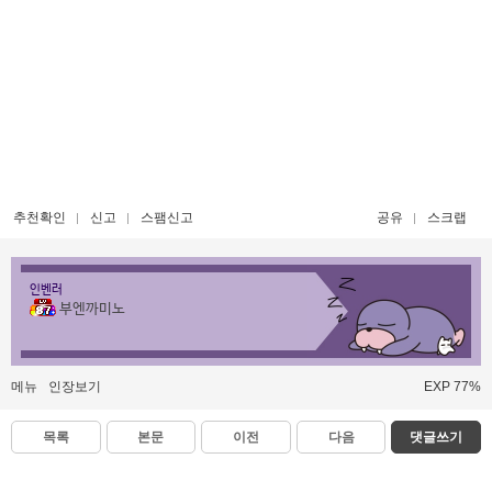
추천확인
신고
스팸신고
공유
스크랩
인벤러
부엔까미노
메뉴
인장보기
EXP 77%
목록
본문
이전
다음
댓글쓰기