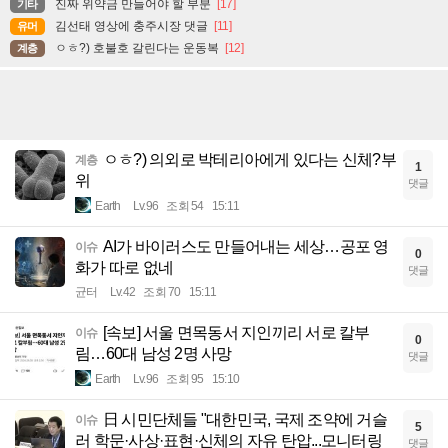
진짜 위약금 만들어야 할 부분
[17]
기타
김선태 영상에 충주시장 댓글
[11]
유머
ㅇㅎ?) 호불호 갈린다는 운동복
[12]
계층
ㅇㅎ?) 의외로 박테리아에게 있다는 신체?부
계층
1
위
댓글
Earth
Lv.96
조회 54
15:11
AI가 바이러스도 만들어내는 세상…공포 영
이슈
0
화가 따로 없네
댓글
균터
Lv.42
조회 70
15:11
[속보] 서울 면목동서 지인끼리 서로 칼부
이슈
0
림…60대 남성 2명 사망
댓글
Earth
Lv.96
조회 95
15:10
日 시민단체들 "대한민국, 국제 조약에 거슬
이슈
5
러 학문·사상·표현·신체의 자유 탄압...모니터링
댓글