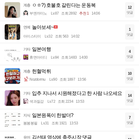
ㅇㅎ?) 호불호 갈린다는 운동복
계층
12
댓글
부엔까미노
Lv.87
조회 2892
추천 1
14:06
놀아보세~
연예
1
댓글
아이스티이
Lv.32
조회 563
14:02
일본여행
기타
4
댓글
휴면아이디
Lv.84
조회 1483
14:00
헌혈먹튀
계층
10
댓글
Nozdormu
Lv.90
조회 1897
13:56
입추 지나서 시원해졌다고 한 사람 나오세요
기타
14
댓글
색과질감
Lv.72
조회 2234
13:53
일본원폭이 한발더?
지식
7
댓글
봄봄봉필
Lv.31
조회 1921
13:53
김선태 영상에 충주시장 댓글
유머