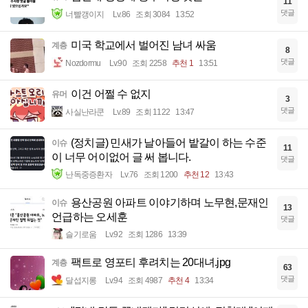
11
댓글
너빨갱이지
Lv.86
조회 3084
13:52
미국 학교에서 벌어진 남녀 싸움
계층
8
댓글
Nozdormu
Lv.90
조회 2258
추천 1
13:51
이건 어쩔 수 없지
유머
3
댓글
사실난라쿤
Lv.89
조회 1122
13:47
(정치글) 민새가 날아들어 밭갈이 하는 수준
이슈
11
이 너무 어이없어 글 써 봅니다.
댓글
난독중증환자
Lv.76
조회 1200
추천 12
13:43
용산공원 아파트 이야기하며 노무현,문재인
이슈
13
언급하는 오세훈
댓글
슬기로움
Lv.92
조회 1286
13:39
팩트로 영포티 후려치는 20대녀.jpg
계층
63
댓글
달섭지롱
Lv.94
조회 4987
추천 4
13:34