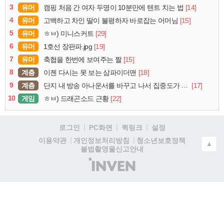
3
유머
[14]
캠핑 처음 간 여자 두명이 10분만에 텐트 치는 법
4
유머
[15]
고백하고 차인 딸이 불평하자 바로잡는 어머님
5
유머
[29]
ㅎㅂ) 미니스커트
6
유머
[19]
1호선 장판파.jpg
7
유머
[15]
축협을 한번에 보여주는 짤
8
계층
[18]
이젠 다시는 못 보는 삼파이더맨
9
계층
[17]
단지 내 방송 아나운서를 바꾸고 나서 집중도가 확 올라갔다는 한 아파트의 안내방송
10
게임
[22]
ㅎㅂ) 드래곤소드 근황
로그인
PC화면
퀵링크
설정
청소년보호정책
이용약관
개인정보처리방침
▲
불법촬영물신고안내
(주)
인
벤