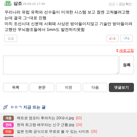
삼조
26-06-16 17:59
신고
|
공감 확인
우리나라 유럽 유학파 선수들이 미개한 시스템 보고 첨엔 고쳐볼려고했
는데 결국 그~대로 진행
마치 조선시대 신분제 사회때 사상은 받아들이지않고 기술만 받아들이려
고했던 무뇌왕조들에서 1mm도 발전하지못함
답글
0
0
새로고침
등록
목록
본문
이전
다음
댓글보기
ㅇㅇㄱ 지금 뜨는 글
팩트로 영포티 후려치는 20대녀.jpg
[63]
계층
현역 최고령 배우라는 신구 근황.jpg
[24]
연예
일본 만화 공식으로 무료로 볼 수 있는 사이트
[26]
이슈