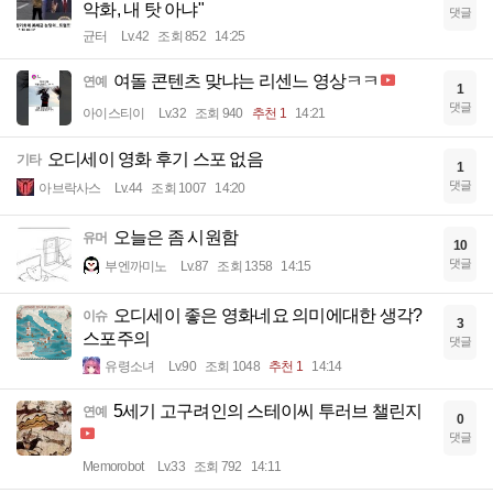
악화, 내 탓 아냐"
댓글
균터
Lv.42
조회 852
14:25
여돌 콘텐츠 맞냐는 리센느 영상ㅋㅋ
연예
1
댓글
아이스티이
Lv.32
조회 940
추천 1
14:21
오디세이 영화 후기 스포 없음
기타
1
댓글
아브락사스
Lv.44
조회 1007
14:20
오늘은 좀 시원함
유머
10
댓글
부엔까미노
Lv.87
조회 1358
14:15
오디세이 좋은 영화네요 의미에대한 생각?
이슈
3
스포주의
댓글
유령소녀
Lv.90
조회 1048
추천 1
14:14
5세기 고구려인의 스테이씨 투러브 챌린지
연예
0
댓글
Memorobot
Lv.33
조회 792
14:11