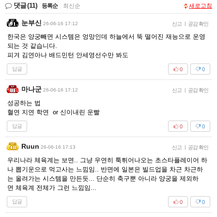
댓글
(11)
등록순
|
최신순
새로고침
눈부신
26-06-16 17:12
신고
|
공감 확인
한국은 양궁빼면 시스템은 엉망인데 하늘에서 뚝 떨어진 재능으로 운영
되는 것 같습니다.
피겨 김연아나 배드민턴 안세영선수만 봐도
답글
0
0
마나군
26-06-16 17:12
신고
|
공감 확인
성공하는 법
혈연 지연 학연 or 신이내린 운빨
답글
0
0
Ruun
26-06-16 17:13
신고
|
공감 확인
우리나라 체육계는 보면.. 그냥 우연히 툭튀어나오는 초스타플레이어 하
나 뽑기운으로 먹고사는 느낌임.. 반면에 일본은 빌드업을 차근 차근하
는 올려가는 시스템을 만든듯... 단순히 축구뿐 아니라 양궁을 제외하
면 체육계 전체가 그런 느낌임...
답글
0
0