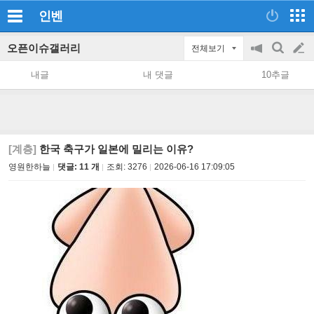
인벤
오픈이슈갤러리
전체보기
공
검
글
지
색
내글
내 댓글
10추글
on/off
쓰
기
[계층]
한국 축구가 일본에 밀리는 이유?
영원한하늘
댓글: 11 개
조회:
3276
2026-06-16 17:09:05