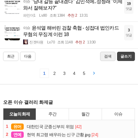
"당내 갈등 끝내겠다" 김민석에..정청래 "이제
이슈
19
와서 잘해보자?"
댓글
파인더1
Lv.80
조회 1384
추천 2
13:31
윤석열 해버린 검찰 축협 - 성접대 법인카드
이슈
3
무혐의 무징계 이런 18
댓글
진겟타원
Lv.70
조회 1148
추천 2
13:30
최근
다음
검색
글쓰기
1
2
3
4
5
오픈 이슈 갤러리 화제글
오늘의 화제
주간
월간
이슈
1
유머
[42]
대한민국 군종신부의 위엄
2
연예
[24]
현역 최고령 배우라는 신구 근황.jpg