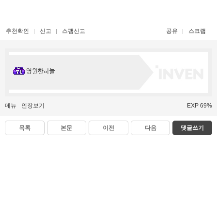
추천확인
신고
스팸신고
공유
스크랩
영원한하늘
메뉴
인장보기
EXP 69%
목록
본문
이전
다음
댓글쓰기