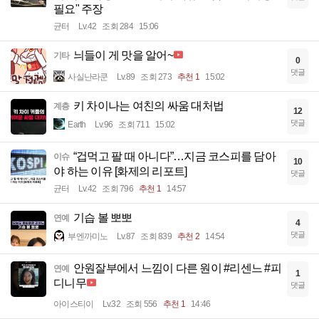
필요" 주장
균터
Lv.42
조회 284
15:06
늬들이 게 맛을 알어~
기타
0
댓글
사실난라쿤
Lv.89
조회 273
추천 1
15:02
키 차이나는 여친의 싸움 대처법
계층
12
댓글
Earth
Lv.96
조회 711
15:02
“겁먹고 팔 때 아니다”…지금 코스피를 담아
이슈
10
야 하는 이유 [화제의 리포트]
댓글
균터
Lv.42
조회 796
추천 1
14:57
기습 볼 뽀뽀
연예
4
댓글
부엔까미노
Lv.87
조회 839
추천 2
14:54
안원잘부에서 느낌이 다른 원이 #리센느 #피
연예
1
디니무
댓글
아이스티이
Lv.32
조회 556
추천 1
14:46