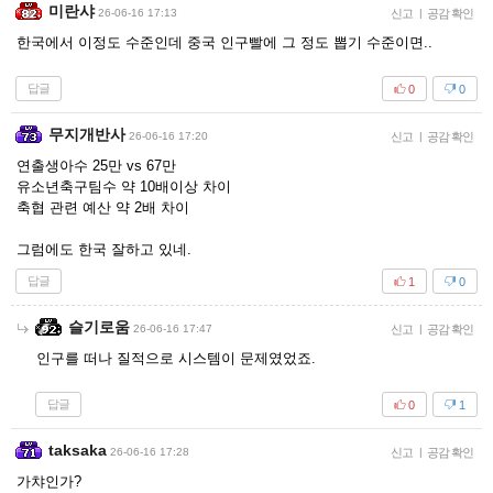
미란샤
26-06-16 17:13
신고
|
공감 확인
한국에서 이정도 수준인데 중국 인구빨에 그 정도 뽑기 수준이면..
답글
0
0
무지개반사
26-06-16 17:20
신고
|
공감 확인
연출생아수 25만 vs 67만
유소년축구팀수 약 10배이상 차이
축협 관련 예산 약 2배 차이
그럼에도 한국 잘하고 있네.
답글
1
0
슬기로움
26-06-16 17:47
신고
|
공감 확인
인구를 떠나 질적으로 시스템이 문제였었죠.
답글
0
1
taksaka
26-06-16 17:28
신고
|
공감 확인
가챠인가?