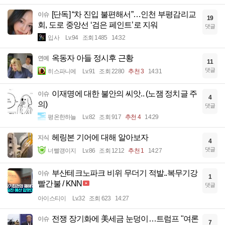
[단독] “차 진입 불편해서”…인천 부평감리교
이슈
19
회, 도로 중앙선 ‘검은 페인트’로 지워
댓글
입사
Lv.94
조회 1485
14:32
옥동자 아들 정시후 근황
연예
11
댓글
히스파니에
Lv.91
조회 2280
추천 3
14:31
이재명에 대한 불안의 씨앗.. (노잼 정치글 주
이슈
4
의)
댓글
평온한하늘
Lv.82
조회 917
추천 4
14:29
헤링본 기어에 대해 알아보자
지식
4
댓글
너빨갱이지
Lv.86
조회 1212
추천 1
14:27
부산테크노파크 비위 무더기 적발..복무기강
이슈
1
빨간불 / KNN
댓글
아이스티이
Lv.32
조회 623
14:27
전쟁 장기화에 美세금 눈덩이…트럼프 "여론
이슈
7