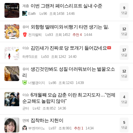
이번 그랜저 페이스리프트 실내 수준
계층
9
댓글
Earth
Lv.96
조회 1458
14:46
외향형 딸래미와 비행기 타면 생기는 일.
유머
12
댓글
전자팔찌
Lv.93
조회 1452
추천 4
14:44
김민새가 진짜로 당 쪼개기 들어갔네요
이슈
17
댓글
하루5프로
Lv.50
조회 1242
14:40
생긴것만봐도 성질 더러워보이는 벌꿀오소
유머
12
리
댓글
너빨갱이지
Lv.86
조회 1243
14:39
6개월째 모습 감춘 이란 최고지도자…"언제
이슈
4
순교해도 놀랍지 않아"
댓글
균터
Lv.42
조회 852
14:36
집착하는 지헌이
연예
5
댓글
부엔까미노
Lv.87
조회 991
추천 1
14:34