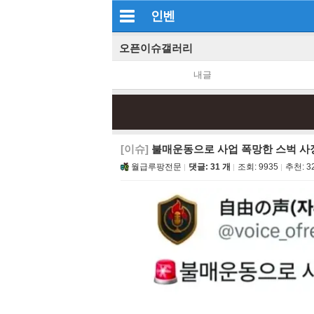
인벤
오픈이슈갤러리
내글
[이슈]
불매운동으로 사업 폭망한 스벅 사
월급루팡전문
댓글: 31 개
조회:
9935
추천:
3