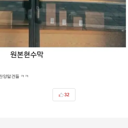
내란양말견들 ㅋㅋ
32