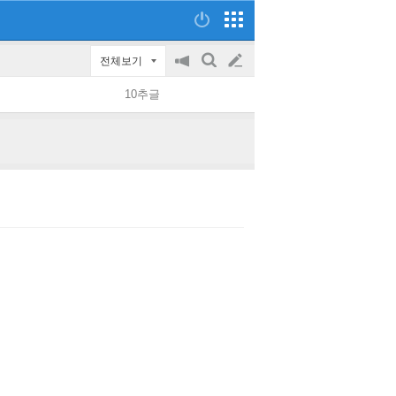
전체보기
공
검
글
지
색
10추글
on/off
쓰
기