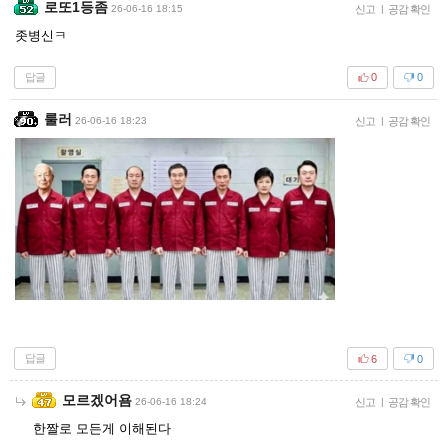
로또1등좀
26-06-16 18:15
신고
|
공감 확인
좃병신ㅋ
답글
0
0
룰러
26-06-16 18:23
신고
|
공감 확인
답글
6
0
모르겠어욤
26-06-16 18:24
신고
|
공감 확인
한짤로 모든게 이해된다