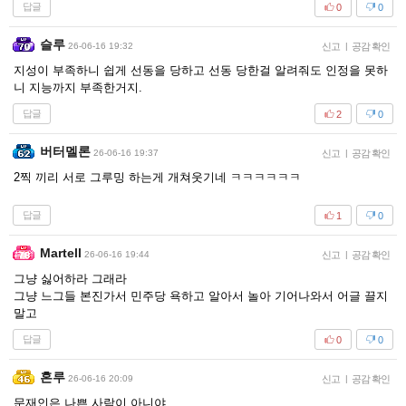
답글
0
0
슬루
26-06-16 19:32
신고
|
공감 확인
지성이 부족하니 쉽게 선동을 당하고 선동 당한걸 알려줘도 인정을 못하
니 지능까지 부족한거지.
답글
2
0
버터멜론
26-06-16 19:37
신고
|
공감 확인
2찍 끼리 서로 그루밍 하는게 개쳐웃기네 ㅋㅋㅋㅋㅋㅋ
답글
1
0
Martell
26-06-16 19:44
신고
|
공감 확인
그냥 싫어하라 그래라
그냥 느그들 본진가서 민주당 욕하고 알아서 놀아 기어나와서 어글 끌지
말고
답글
0
0
혼루
26-06-16 20:09
신고
|
공감 확인
문재인은 나쁜 사람이 아니야