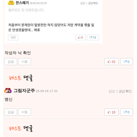
작성자 닉 확인
답글
이동
33
0
그림자군주
26-06-16 17:31
신고
|
공감 확인
병신
답글
이동
18
0