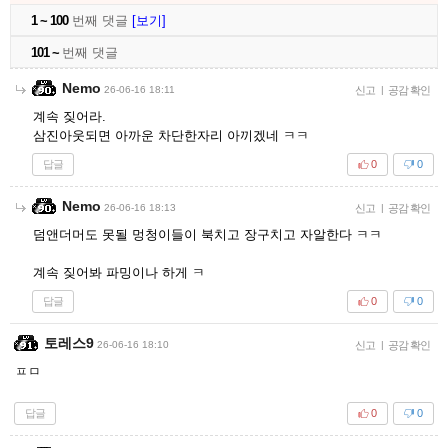
1 ~ 100
번째 댓글
[보기]
101 ~
번째 댓글
Nemo
26-06-16 18:11
신고
|
공감 확인
계속 짖어라.
삼진아웃되면 아까운 차단한자리 아끼겠네 ㅋㅋ
답글
0
0
Nemo
26-06-16 18:13
신고
|
공감 확인
덤앤더머도 못될 멍청이들이 북치고 장구치고 자알한다 ㅋㅋ
계속 짖어봐 파밍이나 하게 ㅋ
답글
0
0
토레스9
26-06-16 18:10
신고
|
공감 확인
ㅍㅁ
답글
0
0