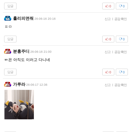
답글
0
0
홀리피면줘
26-06-16 20:16
신고
|
공감 확인
ㅍㅁ
답글
0
0
분홍주디
26-06-16 21:00
신고
|
공감 확인
ㅄ은 아직도 이러고 다니네
답글
0
0
가루라
26-06-17 12:36
신고
|
공감 확인