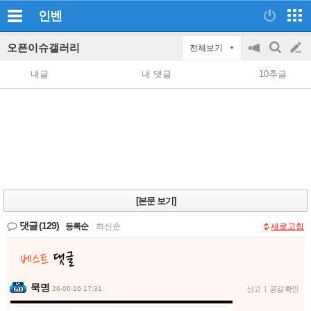
인벤
오픈이슈갤러리
전체보기
공
검
글
지
색
내글
내 댓글
10추글
on/off
쓰
기
[본문 보기]
댓글
(129)
등록순
|
최신순
새로고침
묵명
26-06-16 17:31
신고
|
공감 확인