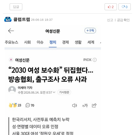
답글
2
0
클랩트랩
26-06-16 18:37
신고
|
공감 확인