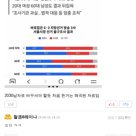
2030남자로 바꾸셔야 할듯 처음 뜬거는 왜곡된 자료임
답글
0
0
철권8레이나
26-06-16 19:14
신고
|
공감 확인
ㅍㅁ ㅋㅋ