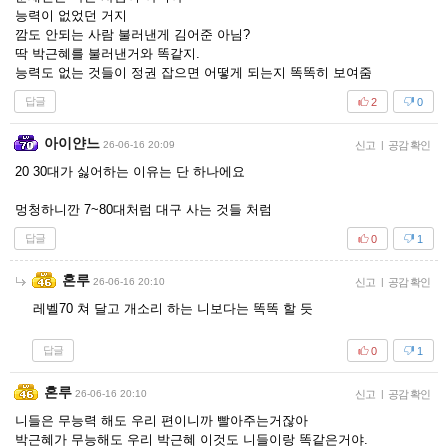
능력이 없었던 거지
깜도 안되는 사람 불러낸게 김어준 아님?
딱 박근혜를 불러낸거와 똑같지.
능력도 없는 것들이 정권 잡으면 어떻게 되는지 똑똑히 보여줌
답글
2
0
아이얀느
26-06-16 20:09
신고
|
공감 확인
20 30대가 싫어하는 이유는 단 하나에요
멍청하니깐 7~80대처럼 대구 사는 것들 처럼
답글
0
1
혼루
26-06-16 20:10
신고
|
공감 확인
레벨70 쳐 달고 개소리 하는 니보다는 똑똑 할 듯
답글
0
1
혼루
26-06-16 20:10
신고
|
공감 확인
니들은 무능력 해도 우리 편이니까 빨아주는거잖아
박근혜가 무능해도 우리 박근혜 이것도 니들이랑 똑같은거야.