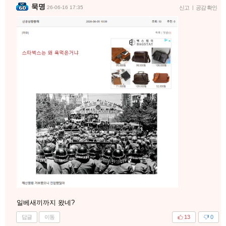
묵명
26-06-16 17:35
신고
|
공감 확인
일베새끼까지 왔네?
답글
이동
13
0