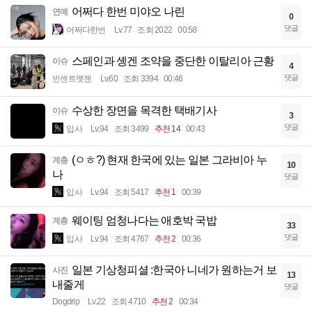
어쩌다 한번 미야오 나린
연예
0
댓글
어쩌다한번
Lv.77
조회 2022
00:58
스페인과 솅겐 조약을 중단한 이탈리아 근황
이슈
4
댓글
빈센트멧젠
Lv.60
조회 3394
00:46
수상한 장면을 목격한 택배기사
이슈
3
댓글
입사
Lv.94
조회 3499
추천 14
00:43
(ㅇㅎ?) 현재 한국에 있는 일본 그라비아 누
계층
10
나
댓글
입사
Lv.94
조회 5417
추천 1
00:39
웨이팅 엄청나다는 애호박 국밥
계층
33
댓글
입사
Lv.94
조회 4767
추천 2
00:36
일본 기상청피셜 :한국아 니네가 원하는거 보
사진
13
내줄게
댓글
Dogdrip
Lv.22
조회 4710
추천 2
00:34