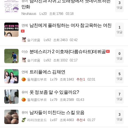
남사친과 사귀고 노래방에서 첫데이트하는
유머
3
만화
댓글
Neuhauus
Lv.20
조회 1766
03:18
남친에게 플러팅하는 여자 참교육하는 여친
연예
1
댓글
슬기로움
Lv.92
조회 2463
02:42
분데스리가 2 이호재(다름슈타트)데뷔골
이슈
0
댓글
슬기로움
Lv.92
조회 1032
02:17
트리플에스 김채연
연예
5
댓글
돌체콜드부르
Lv.79
조회 1843
추천 1
02:01
옷 정보좀 알 수 있을까요?
유머
7
댓글
돌체콜드부르
Lv.79
조회 2589
01:43
남자들이 미친다는 스킬 모음
유머
3
댓글
라라크로포드
Lv.87
조회 4663
추천 4
01:27