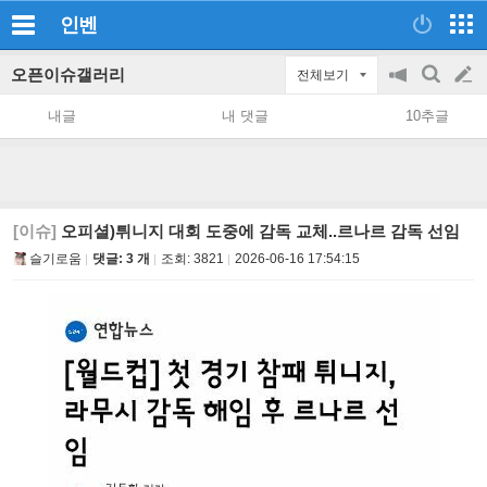
인벤
오픈이슈갤러리
전체보기
공
검
글
지
색
내글
내 댓글
10추글
on/off
쓰
기
[이슈]
오피셜)튀니지 대회 도중에 감독 교체..르나르 감독 선임
슬기로움
댓글: 3 개
조회:
3821
2026-06-16 17:54:15