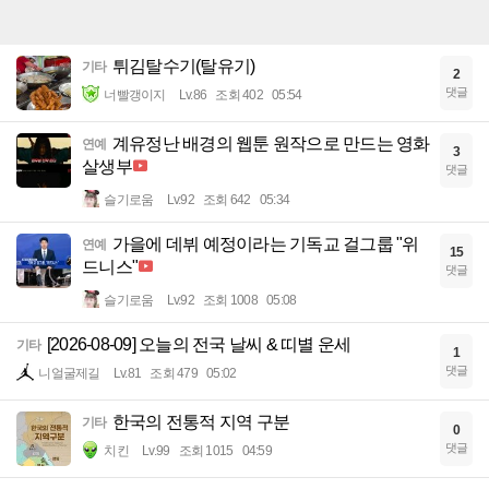
튀김탈수기(탈유기)
기타
2
댓글
너빨갱이지
Lv.86
조회 402
05:54
계유정난 배경의 웹툰 원작으로 만드는 영화
연예
3
살생부
댓글
슬기로움
Lv.92
조회 642
05:34
가을에 데뷔 예정이라는 기독교 걸그룹 "위
연예
15
드니스"
댓글
슬기로움
Lv.92
조회 1008
05:08
[2026-08-09] 오늘의 전국 날씨 & 띠별 운세
기타
1
댓글
니얼굴제길
Lv.81
조회 479
05:02
한국의 전통적 지역 구분
기타
0
댓글
치킨
Lv.99
조회 1015
04:59