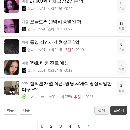
27,000원어치 곱창 2인분 양
계층
0
댓글
입사
Lv.94
조회 2426
00:25
오늘로써 완벽히 증명된 거
계층
11
댓글
입사
Lv.94
조회 3402
00:22
통영 살인사건 현상금 1억
이슈
8
댓글
입사
Lv.94
조회 3415
추천 2
00:19
15호 태풍 진로 예상
계층
2
댓글
입사
Lv.94
조회 2478
00:18
침착맨 채널 직원1명당 22개씩 영상작업한
유머
2
다구요?
댓글
드라고노브
Lv.90
조회 3359
추천 1
00:15
최근
다음
검색
글쓰기
1
2
3
4
5