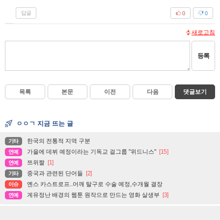
답글
0
0
새로고침
등록
목록
본문
이전
다음
댓글보기
ㅇㅇㄱ 지금 뜨는 글
한국의 전통적 지역 구분
기타
가을에 데뷔 예정이라는 기독교 걸그룹 "위드니스"
[15]
연예
쯔위짤
[1]
연예
중국과 관련된 단어들
[2]
기타
옌스 카스트로프..어깨 탈구로 수술 예정,수개월 결장
이슈
계유정난 배경의 웹툰 원작으로 만드는 영화 살생부
[3]
연예