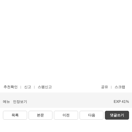
추천확인
신고
스팸신고
공유
스크랩
메뉴
인장보기
EXP 41%
목록
본문
이전
다음
댓글쓰기