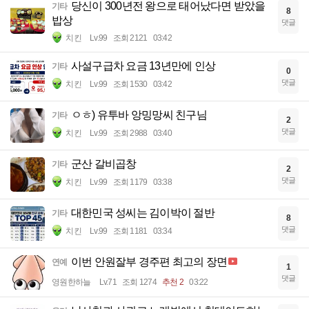
당신이 300년전 왕으로 태어났다면 받았을
기타
8
밥상
댓글
치킨
Lv.99
조회 2121
03:42
사설구급차 요금 13년만에 인상
기타
0
댓글
치킨
Lv.99
조회 1530
03:42
ㅇㅎ) 유투바 앙밍망씨 친구님
기타
2
댓글
치킨
Lv.99
조회 2988
03:40
군산 갈비곱창
기타
2
댓글
치킨
Lv.99
조회 1179
03:38
대한민국 성씨는 김이박이 절반
기타
8
댓글
치킨
Lv.99
조회 1181
03:34
이번 안원잘부 경주편 최고의 장면
연예
1
댓글
영원한하늘
Lv.71
조회 1274
추천 2
03:22