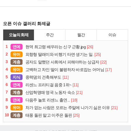
오픈 이슈 갤러리 화제글
오늘의 화제
주간
월간
이슈
1
연예
[26]
현역 최고령 배우라는 신구 근황.jpg
2
유머
[25]
외향형 딸래미와 비행기 타면 생기는 일.
3
계층
[22]
공자도 말했던 사회에서 피해야하는 상급자
4
유머
[17]
고백하고 차인 딸이 불평하자 바로잡는 어머님
5
지식
[11]
중력댐의 건축해부도
6
연예
[11]
리센느 프리티걸 음중 1위~
7
계층
[21]
산업혁명때 영국 노동자 숙소
8
연예
[18]
다음주 놀토 리센느 출연...
9
유머
[21]
차가 없는 사람은 모르는 주말에 나가기 싫은 이유
10
계층
[25]
태풍 돌핀 말고 이주은 돌핀