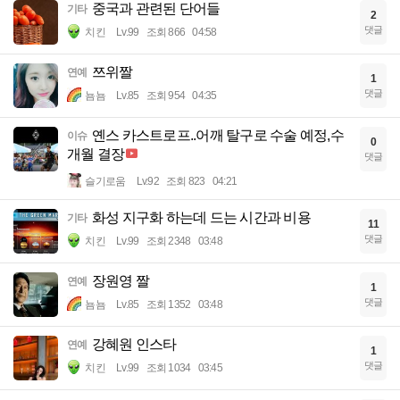
중국과 관련된 단어들
기타
2
댓글
치킨
Lv.99
조회 866
04:58
쯔위짤
연예
1
댓글
뇸뇸
Lv.85
조회 954
04:35
옌스 카스트로프..어깨 탈구로 수술 예정,수
이슈
0
개월 결장
댓글
슬기로움
Lv.92
조회 823
04:21
화성 지구화 하는데 드는 시간과 비용
기타
11
댓글
치킨
Lv.99
조회 2348
03:48
장원영 짤
연예
1
댓글
뇸뇸
Lv.85
조회 1352
03:48
강혜원 인스타
연예
1
댓글
치킨
Lv.99
조회 1034
03:45