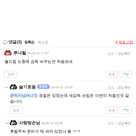
댓글
(3)
등록순
|
최신순
새로고침
루나틸
26-06-16 17:57
신고
|
공감 확인
월드컵 도중에 감독 바꾸는건 처음보네
답글
0
0
슬기로움
26-06-16 18:00
신고
|
공감 확인
@럭키넘버나인
경질은 있었는데 새감독 선임은 이번이 처음인것 같
습니다.
답글
0
0
사랑방손님
26-06-16 18:08
신고
|
공감 확인
후발주자 준비가 딱 되어 있었나 봄 ㅋㅋ