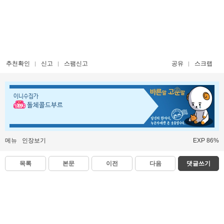
추천확인
신고
스팸신고
공유
스크랩
이니수집가
돌체콜드부르
메뉴
인장보기
EXP 86%
목록
본문
이전
다음
댓글쓰기