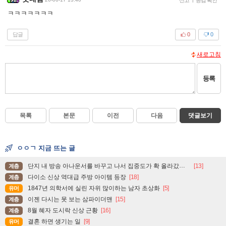
ㅋㅋㅋㅋㅋㅋㅋ
답글
0
0
새로고침
등록
목록
본문
이전
다음
댓글보기
ㅇㅇㄱ 지금 뜨는 글
단지 내 방송 아나운서를 바꾸고 나서 집중도가 확 올라갔다는 한 아파트의 안내방송
[13]
계층
다이소 신상 역대급 주방 아이템 등장
[18]
계층
1847년 의학서에 실린 자위 많이하는 남자 초상화
[5]
유머
이젠 다시는 못 보는 삼파이더맨
[15]
계층
8월 혜자 도시락 신상 근황
[16]
계층
결혼 하면 생기는 일
[9]
유머