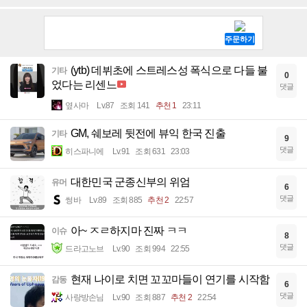
(ytb) 데뷔초에 스트레스성 폭식으로 다들 불
기타
0
었다는 리센느
댓글
옆사마
Lv.87
조회 141
추천 1
23:11
GM, 쉐보레 뒷전에 뷰익 한국 진출
기타
9
댓글
히스파니에
Lv.91
조회 631
23:03
대한민국 군종신부의 위엄
유머
6
댓글
썽바
Lv.89
조회 885
추천 2
22:57
아~ ㅈㄹ하지마 진짜 ㅋㅋ
이슈
8
댓글
드라고노브
Lv.90
조회 994
22:55
현재 나이로 치면 꼬꼬마들이 연기를 시작함
감동
6
댓글
사랑방손님
Lv.90
조회 887
추천 2
22:54