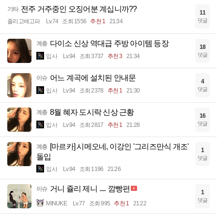
전주 거주중인 오징어분 계십니까??
기타
11
댓글
졸리고배고파
Lv.74
조회 1556
추천 1
21:34
다이소 신상 역대급 주방 아이템 등장
계층
18
댓글
입사
Lv.94
조회 3737
추천 3
21:34
어느 계곡에 설치된 안내문
이슈
4
댓글
입사
Lv.94
조회 2378
추천 1
21:30
8월 혜자 도시락 신상 근황
계층
16
댓글
입사
Lv.94
조회 2817
추천 1
21:28
[마르카] 시메오네, 이강인 '그리즈만식 개조'
계층
1
돌입
댓글
입사
Lv.94
조회 1196
21:26
거니 쥴리 제니 ㅡ 깜빵편
이슈
1
댓글
MINUKE
Lv.77
조회 995
추천 1
21:22