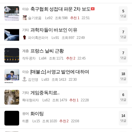
축구협회 성접대 파문 2차 보도
이슈
5
댓글
슬기로움
Lv.92
조회 598
추천 1
22:51
과학자들이 바보인 이유
기타
7
댓글
파이혹은파어
Lv.91
조회 897
22:49
프랑스 날씨 근황
계층
7
댓글
작두콩차
Lv.84
조회 1171
추천 2
22:45
[매불쇼] 서영교 발언에 대하여
이슈
18
댓글
김인영
Lv.83
조회 1413
22:30
게임중독치료..
기타
6
댓글
특대형피자
Lv.62
조회 1479
추천 1
22:28
화이팅
유머
14
댓글
히롣
Lv.15
조회 1020
추천 2
22:08