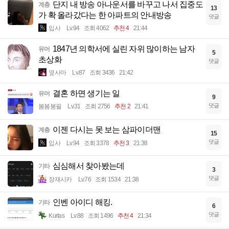
단지 내 방송 아나운서를 바꾸고 나서 집중도
계층
13
가 확 올라갔다는 한 아파트의 안내방송
댓글
입사
Lv.94
조회 4062
추천 4
21:44
1847년 의학서에 실린 자위 많이하는 남자
유머
5
초상화
댓글
옆사마
Lv.87
조회 3436
21:42
결혼 하면 생기는 일
유머
9
댓글
봄봄봉필
Lv.31
조회 2756
추천 2
21:41
이젠 다시는 못 보는 삼파이더맨
계층
15
댓글
입사
Lv.94
조회 3378
추천 3
21:38
심심해서 찾아봤는데
기타
3
댓글
장재시카
Lv.76
조회 1534
21:38
인벤 아이디 해킹.
기타
6
댓글
Kurtas
Lv.88
조회 1496
추천 4
21:34