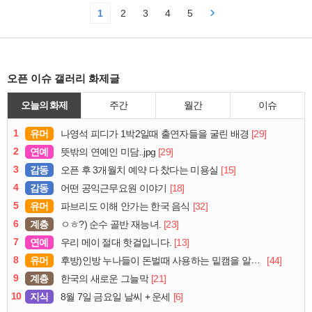
1
2
3
4
5
오픈 이슈 갤러리 화제글
오늘의 화제
주간
월간
이슈
1
유머
[29]
나영석 피디가 1박2일때 출연자들을 굴린 배경
2
연예
[29]
뜻밖의 연예인 미담..jpg
3
감동
[15]
오픈 후 3개월치 예약 다 찼다는 미용실
4
감동
[18]
어떤 공익근무요원 이야기
5
유머
[32]
파브리도 이해 안가는 한국 음식
6
계층
[23]
ㅇㅎ?) 순수 골반 재능녀.
7
연예
[13]
우리 메이 절대 핫걸입니다.
8
유머
[44]
후방)인방 누나들이 돈벌때 사용하는 밑캠을 알아보자
9
계층
[21]
한국의 새로운 그늘막
10
지식
[6]
8월 7일 금요일 날씨 + 운세