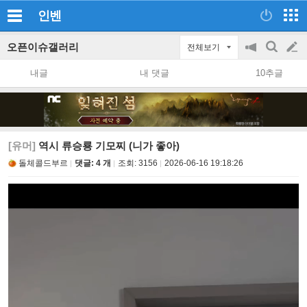
인벤
오픈이슈갤러리
전체보기
공
검
글
지
색
내글
내 댓글
10추글
on/off
쓰
기
[유머]
역시 류승룡 기모찌 (니가 좋아)
돌체콜드부르
댓글: 4 개
조회:
3156
2026-06-16 19:18:26