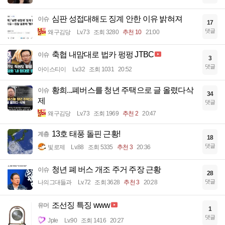
심판 성접대해도 징계 안한 이유 밝혀져
이슈
17
댓글
왜구김당
Lv.73
조회 3280
추천 10
21:00
축협 내맘대로 법카 펑펑 JTBC
이슈
3
댓글
아이스티이
Lv.32
조회 1031
20:52
황희...폐버스를 청년 주택으로 글 올렸다삭
이슈
34
제
댓글
왜구김당
Lv.73
조회 1969
추천 2
20:47
13호 태풍 돌핀 근황!
계층
18
댓글
빛로제
Lv.88
조회 5335
추천 3
20:36
청년 폐 버스 개조 주거 주장 근황
이슈
28
댓글
나의그대들과
Lv.72
조회 3628
추천 3
20:28
조선징 특징 www
유머
1
댓글
Jple
Lv.90
조회 1416
20:27