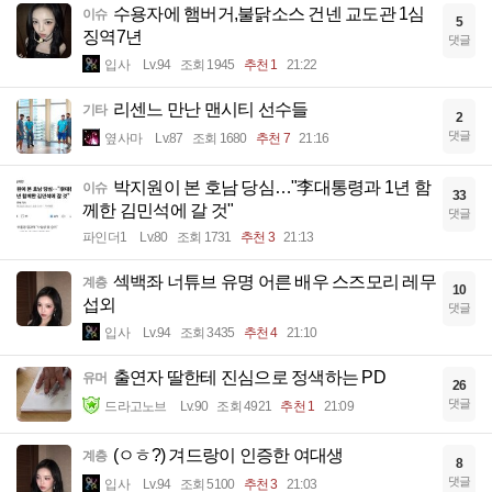
수용자에 햄버거,불닭소스 건넨 교도관 1심
이슈
5
징역7년
댓글
입사
Lv.94
조회 1945
추천 1
21:22
리센느 만난 맨시티 선수들
기타
2
댓글
옆사마
Lv.87
조회 1680
추천 7
21:16
박지원이 본 호남 당심…"李대통령과 1년 함
이슈
33
께한 김민석에 갈 것"
댓글
파인더1
Lv.80
조회 1731
추천 3
21:13
섹백좌 너튜브 유명 어른 배우 스즈모리 레무
계층
10
섭외
댓글
입사
Lv.94
조회 3435
추천 4
21:10
출연자 딸한테 진심으로 정색하는 PD
유머
26
댓글
드라고노브
Lv.90
조회 4921
추천 1
21:09
(ㅇㅎ?) 겨드랑이 인증한 여대생
계층
8
댓글
입사
Lv.94
조회 5100
추천 3
21:03