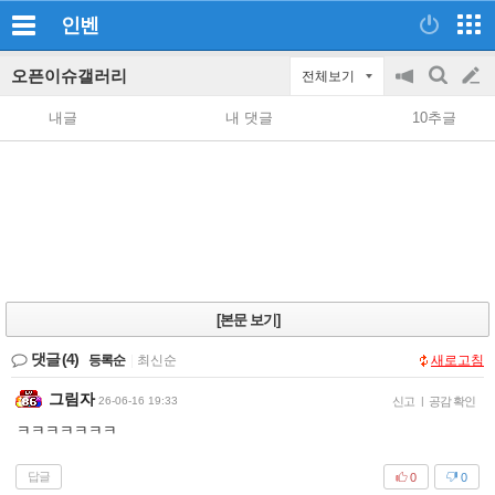
인벤
오픈이슈갤러리
전체보기
공
검
글
지
색
내글
내 댓글
10추글
on/off
쓰
기
[본문 보기]
댓글
(4)
등록순
|
최신순
새로고침
그림자
26-06-16 19:33
신고
|
공감 확인
ㅋㅋㅋㅋㅋㅋㅋ
답글
0
0