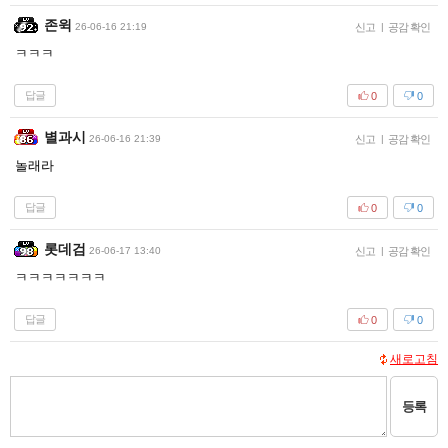
존윅
26-06-16 21:19
신고
|
공감 확인
ㅋㅋㅋ
답글
0
0
별과시
26-06-16 21:39
신고
|
공감 확인
놀래라
답글
0
0
롯데검
26-06-17 13:40
신고
|
공감 확인
ㅋㅋㅋㅋㅋㅋㅋ
답글
0
0
새로고침
등록