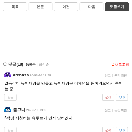
목록
본문
이전
다음
댓글쓰기
댓글
(18)
등록순
|
최신순
새로고침
arenass
26-06-16 19:28
신고
|
공감 확인
열등감이 뉴이재명을 만들고 뉴이재명은 이재명을 뜯어먹으면서 죽이
는 중
답글
1
0
롤그니
26-06-16 19:30
신고
|
공감 확인
5백명 시청하는 유투브가 먼저 망하겠지
답글
0
0