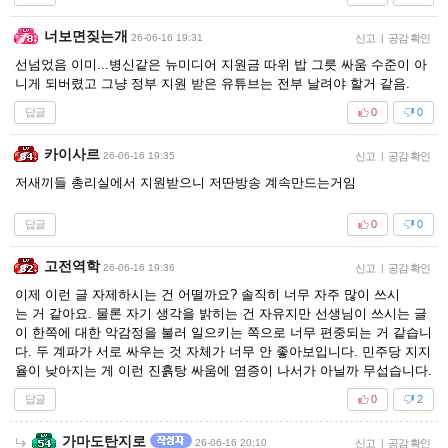
너보면짖는개
26-06-16 19:31
신고
|
공감 확인
선넘었음 이미...병신같은 뉴미디어 지원금 따위 밥 그릇 싸움 수준이 아
니게 되버렸고 그냥 정부 지원 받은 유튜브는 전부 날려야 할거 같음.
답글
0
0
카이사르
26-06-16 19:35
신고
|
공감 확인
저새끼들 총리실에서 지원받으니 저딴방송 계속만드는거임
답글
0
0
고전역학
26-06-16 19:36
신고
|
공감 확인
이제 이런 글 자제하시는 건 어떨까요? 솔직히 너무 자주 많이 쓰시
는 거 같아요. 물론 자기 생각을 밝히는 건 자유지만 선생님이 쓰시는 글
이 한쪽에 대한 악감정을 불러 일으키는 쪽으로 너무 편중되는 거 같습니
다. 두 계파가 서로 싸우는 것 자체가 너무 안 좋아보입니다. 민주당 지지
율이 낮아지는 게 이런 진흙탕 싸움에 염증이 나서가 아닐까 무섭습니다.
답글
0
2
가마도탄지로
26-06-16 20:10
신고
|
공감 확인