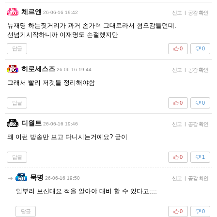
체르엔
26-06-16 19:42
신고
|
공감 확인
뉴재명 하는짓거리가 과거 손가혁 그대로라서 혐오감들던데.
선넘기시작하니까 이재명도 손절했지만
답글
0
0
히로세스즈
26-06-16 19:44
신고
|
공감 확인
그래서 빨리 저것들 정리해야함
답글
0
0
디월트
26-06-16 19:46
신고
|
공감 확인
왜 이런 방송만 보고 다니시는거예요? 굳이
답글
0
1
묵명
26-06-16 19:50
신고
|
공감 확인
일부러 보신대요.적을 알아야 대비 할 수 있다고;;;;
답글
0
0