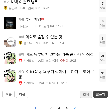
태백 이번주 날씨
유머
7
댓글
풀소유
Lv.86
조회 1211
19:44
부산 야경
계층
8
댓글
아이스티이
Lv.32
조회 703
19:41
의외로 숨길 수 없는 것
유머
6
댓글
풀소유
Lv.86
조회 1865
19:34
어느 유부남이 말하는 가슴 큰 아내의 장점.
유머
21
댓글
전자팔찌
Lv.93
조회 4019
추천 3
19:28
ㅇㅎ) 운동 욕구가 살아나는 한다는 코어운
계층
30
동.
댓글
전자팔찌
Lv.93
조회 4364
19:27
최근
다음
검색
글쓰기
1
2
3
4
5