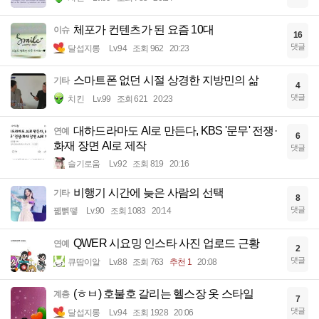
체포가 컨텐츠가 된 요즘 10대
이슈
16
댓글
달섭지롱
Lv.94
조회 962
20:23
스마트폰 없던 시절 상경한 지방민의 삶
기타
4
댓글
치킨
Lv.99
조회 621
20:23
대하드라마도 AI로 만든다, KBS '문무' 전쟁·
연예
6
화재 장면 AI로 제작
댓글
슬기로움
Lv.92
조회 819
20:16
비행기 시간에 늦은 사람의 선택
기타
8
댓글
꿻뻵뗗
Lv.90
조회 1083
20:14
QWER 시요밍 인스타 사진 업로드 근황
연예
2
댓글
큐땁이알
Lv.88
조회 763
추천 1
20:08
(ㅎㅂ) 호불호 갈리는 헬스장 옷 스타일
계층
7
댓글
달섭지롱
Lv.94
조회 1928
20:06