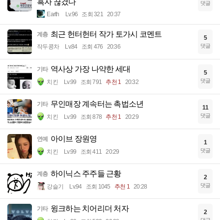
흑자 끊겼다
댓글
Earth
Lv.96
조회 321
20:37
최근 헌터헌터 작가 토가시 코멘트
계층
5
댓글
작두콩차
Lv.84
조회 476
20:36
역사상 가장 나약한 세대
기타
5
댓글
치킨
Lv.99
조회 791
추천 1
20:32
무인매장 계속터는 촉법소년
기타
11
댓글
치킨
Lv.99
조회 878
추천 1
20:29
아이브 장원영
연예
1
댓글
치킨
Lv.99
조회 411
20:29
하이닉스 주주들 근황
계층
2
댓글
강슬기
Lv.94
조회 1045
추천 1
20:28
윙크하는 치어리더 처자
기타
2
댓글