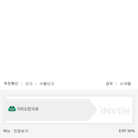
추천확인
신고
스팸신고
공유
스크랩
가마도탄지로
메뉴
인장보기
EXP 34%