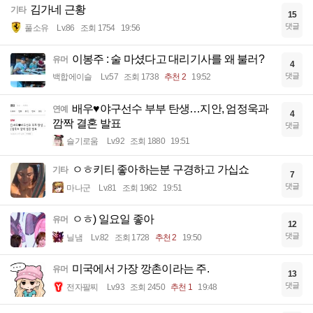
김가네 근황
기타
15
댓글
풀소유
Lv.86
조회 1754
19:56
이봉주 : 술 마셨다고 대리기사를 왜 불러?
유머
4
댓글
백합에이슬
Lv.57
조회 1738
추천 2
19:52
배우♥야구선수 부부 탄생…지안, 엄정욱과
연예
4
깜짝 결혼 발표
댓글
슬기로움
Lv.92
조회 1880
19:51
ㅇㅎ키티 좋아하는분 구경하고 가십쇼
기타
7
댓글
마나군
Lv.81
조회 1962
19:51
ㅇㅎ) 일요일 좋아
유머
12
댓글
닐냄
Lv.82
조회 1728
추천 2
19:50
미국에서 가장 깡촌이라는 주.
유머
13
댓글
전자팔찌
Lv.93
조회 2450
추천 1
19:48