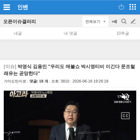
인벤
오픈이슈갤러리
전체보기
공
검
글
지
색
내글
내 댓글
10추글
on/off
쓰
기
[이슈]
박영식 김용민 "우리도 매불쇼 박시영티비 이긴다 문조털
래유는 곧망한다"
가마도탄지로
댓글: 18 개
조회:
3810
2026-06-16 19:26:18