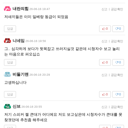
내란의힘
26-06-16 19:47
신고
|
공감 확인
저새끼들은 이미 일베랑 동급이 되었음
답글
0
0
니네임
26-06-16 19:56
신고
|
공감 확인
그.. 심각하게 보다가 뒷목잡고 쓰러지실것 같은데 시청자수 보고 놀리
는 마음으로 퍼오십쇼
답글
0
0
비둘기맨
26-06-16 20:29
신고
|
공감 확인
고생하십니다
답글
0
0
신브
26-06-16 20:55
신고
|
공감 확인
저기 스피커 젤 큰대가 어디에요 저도 보고싶은데 시청자수가 큰대를 못
찾겟던데 추천좀 해주세요
답글