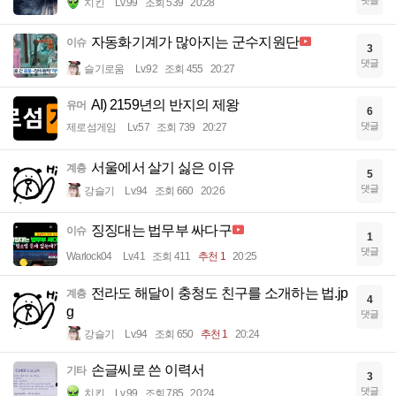
치킨
Lv.99
조회 539
20:28
자동화기계가 많아지는 군수지원단
이슈
3
댓글
슬기로움
Lv.92
조회 455
20:27
AI) 2159년의 반지의 제왕
유머
6
댓글
제로섬게임
Lv.57
조회 739
20:27
서울에서 살기 싫은 이유
계층
5
댓글
강슬기
Lv.94
조회 660
20:26
징징대는 법무부 싸다구
이슈
1
댓글
Warlock04
Lv.41
조회 411
추천 1
20:25
전라도 해달이 충청도 친구를 소개하는 법.jp
계층
4
g
댓글
강슬기
Lv.94
조회 650
추천 1
20:24
손글씨로 쓴 이력서
기타
3
댓글
치킨
Lv.99
조회 785
20:24