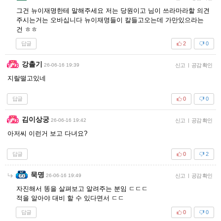
그건 뉴이재명한테 말해주세요 저는 당원이고 님이 쓰라마라할 의견
주시는거는 오바십니다 뉴이재명들이 칼들고오는데 가만있으라는
건 ㅎㅎ
답글
2
0
강촐기
26-06-16 19:39
신고
|
공감 확인
지랄떨고있네
답글
0
0
김이상궁
26-06-16 19:42
신고
|
공감 확인
아저씨 이런거 보고 다녀요?
답글
0
2
묵명
26-06-16 19:49
신고
|
공감 확인
자진해서 똥을 살펴보고 알려주는 분임 ㄷㄷㄷ
적을 알아야 대비 할 수 있다면서 ㄷㄷ
답글
0
0