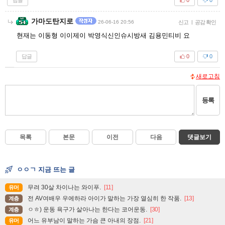
0
0
가마도탄지로
26-06-16 20:56
신고
|
공감 확인
현재는 이동형 이이제이 박영식신인슈시방새 김용민티비 요
답글
0
0
새로고침
등록
목록
본문
이전
다음
댓글보기
ㅇㅇㄱ 지금 뜨는 글
무려 30살 차이나는 와이푸.
[11]
유머
전 AV여배우 우에하라 아이가 말하는 가장 열심히 한 작품.
[13]
계층
ㅇㅎ) 운동 욕구가 살아나는 한다는 코어운동.
[30]
계층
어느 유부남이 말하는 가슴 큰 아내의 장점.
[21]
유머