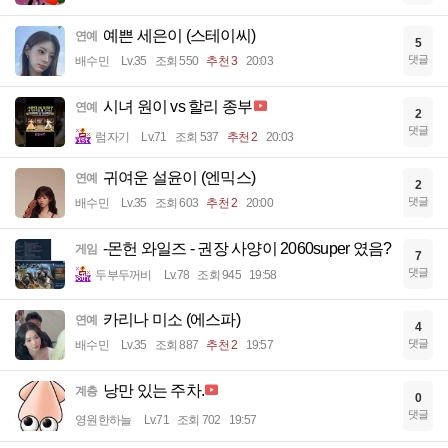
예쁜 세은이 (스테이씨)
연예
5
댓글
배수민
Lv.35
조회 550
추천 3
20:03
시녀 원이 vs 할리 종부
연예
2
댓글
럼자기
Lv.71
조회 537
추천 2
20:03
귀여운 설윤이 (엔믹스)
연예
2
댓글
배수민
Lv.35
조회 603
추천 2
20:00
-몬헌 와일즈 - 권장 사양이 2060super 였음?
게임
7
댓글
두부두꺼비
Lv.78
조회 945
19:58
카리나 미소 (에스파)
연예
4
댓글
배수민
Lv.35
조회 887
추천 2
19:57
낭만 있는 주차.
계층
0
댓글
영원한하늘
Lv.71
조회 702
19:57