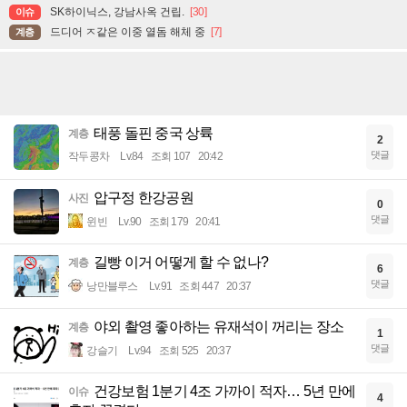
SK하이닉스, 강남사옥 건립.
[30]
이슈
드디어 ㅈ같은 이중 열돔 해체 중
[7]
계층
태풍 돌핀 중국 상륙
계층
2
댓글
작두콩차
Lv.84
조회 107
20:42
압구정 한강공원
사진
0
댓글
윈빈
Lv.90
조회 179
20:41
길빵 이거 어떻게 할 수 없나?
계층
6
댓글
낭만블루스
Lv.91
조회 447
20:37
야외 촬영 좋아하는 유재석이 꺼리는 장소
계층
1
댓글
강슬기
Lv.94
조회 525
20:37
건강보험 1분기 4조 가까이 적자… 5년 만에
이슈
4