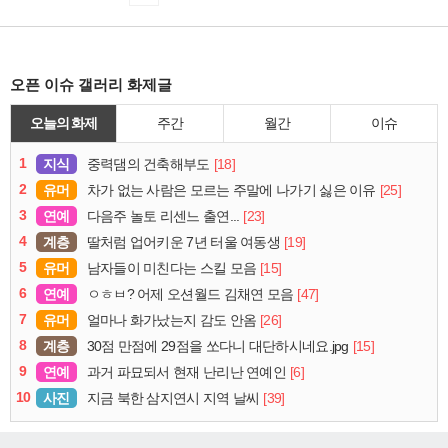
오픈 이슈 갤러리 화제글
오늘의 화제
주간
월간
이슈
1
지식
[18]
중력댐의 건축해부도
2
유머
[25]
차가 없는 사람은 모르는 주말에 나가기 싫은 이유
3
연예
[23]
다음주 놀토 리센느 출연...
4
계층
[19]
딸처럼 업어키운 7년 터울 여동생
5
유머
[15]
남자들이 미친다는 스킬 모음
6
연예
[47]
ㅇㅎㅂ? 어제 오션월드 김채연 모음
7
유머
[26]
얼마나 화가났는지 감도 안옴
8
계층
[15]
30점 만점에 29점을 쏘다니 대단하시네요.jpg
9
연예
[6]
과거 파묘되서 현재 난리난 연예인
10
사진
[39]
지금 북한 삼지연시 지역 날씨