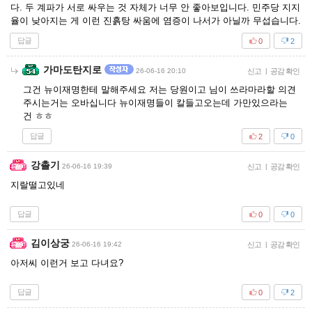
다. 두 계파가 서로 싸우는 것 자체가 너무 안 좋아보입니다. 민주당 지지
율이 낮아지는 게 이런 진흙탕 싸움에 염증이 나서가 아닐까 무섭습니다.
답글
0
2
가마도탄지로
26-06-16 20:10
신고
|
공감 확인
그건 뉴이재명한테 말해주세요 저는 당원이고 님이 쓰라마라할 의견
주시는거는 오바십니다 뉴이재명들이 칼들고오는데 가만있으라는
건 ㅎㅎ
답글
2
0
강촐기
26-06-16 19:39
신고
|
공감 확인
지랄떨고있네
답글
0
0
김이상궁
26-06-16 19:42
신고
|
공감 확인
아저씨 이런거 보고 다녀요?
답글
0
2