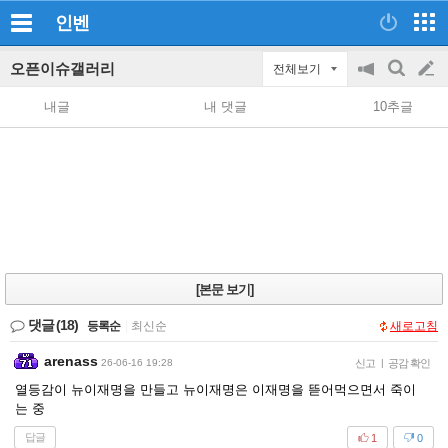
인벤
오픈이슈갤러리
전체보기
공
검
글
지
색
내글
내 댓글
10추글
on/off
쓰
기
[본문 보기]
댓글
(18)
등록순
|
최신순
새로고침
arenass
26-06-16 19:28
신고
|
공감 확인
열등감이 뉴이재명을 만들고 뉴이재명은 이재명을 뜯어먹으면서 죽이
는 중
답글
1
0