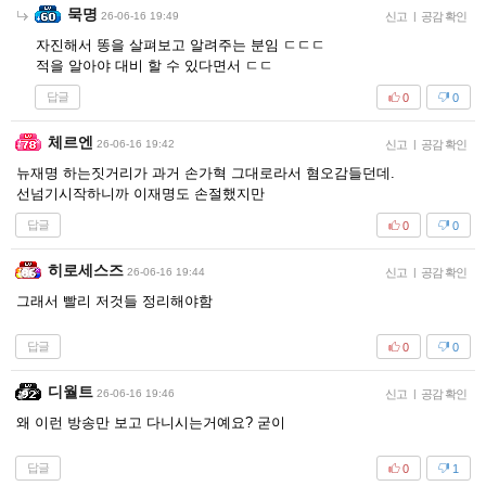
묵명
26-06-16 19:49
신고
|
공감 확인
자진해서 똥을 살펴보고 알려주는 분임 ㄷㄷㄷ
적을 알아야 대비 할 수 있다면서 ㄷㄷ
답글
0
0
체르엔
26-06-16 19:42
신고
|
공감 확인
뉴재명 하는짓거리가 과거 손가혁 그대로라서 혐오감들던데.
선넘기시작하니까 이재명도 손절했지만
답글
0
0
히로세스즈
26-06-16 19:44
신고
|
공감 확인
그래서 빨리 저것들 정리해야함
답글
0
0
디월트
26-06-16 19:46
신고
|
공감 확인
왜 이런 방송만 보고 다니시는거예요? 굳이
답글
0
1