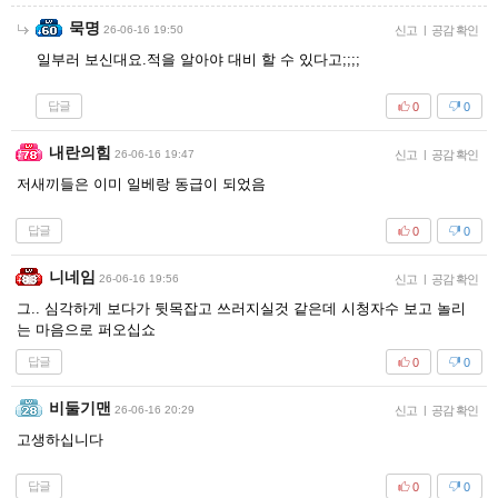
묵명
26-06-16 19:50
신고
|
공감 확인
일부러 보신대요.적을 알아야 대비 할 수 있다고;;;;
답글
0
0
내란의힘
26-06-16 19:47
신고
|
공감 확인
저새끼들은 이미 일베랑 동급이 되었음
답글
0
0
니네임
26-06-16 19:56
신고
|
공감 확인
그.. 심각하게 보다가 뒷목잡고 쓰러지실것 같은데 시청자수 보고 놀리
는 마음으로 퍼오십쇼
답글
0
0
비둘기맨
26-06-16 20:29
신고
|
공감 확인
고생하십니다
답글
0
0