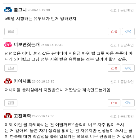
롤그니
26-06-16 19:30
신고
|
공감 확인
5백명 시청하는 유투브가 먼저 망하겠지
답글
0
0
너보면짖는개
26-06-16 19:31
신고
|
공감 확인
선넘었음 이미...병신같은 뉴미디어 지원금 따위 밥 그릇 싸움 수준이 아
니게 되버렸고 그냥 정부 지원 받은 유튜브는 전부 날려야 할거 같음.
답글
0
0
카이사르
26-06-16 19:35
신고
|
공감 확인
저새끼들 총리실에서 지원받으니 저딴방송 계속만드는거임
답글
0
0
고전역학
26-06-16 19:36
신고
|
공감 확인
이제 이런 글 자제하시는 건 어떨까요? 솔직히 너무 자주 많이 쓰시
는 거 같아요. 물론 자기 생각을 밝히는 건 자유지만 선생님이 쓰시는 글
이 한쪽에 대한 악감정을 불러 일으키는 쪽으로 너무 편중되는 거 같습니