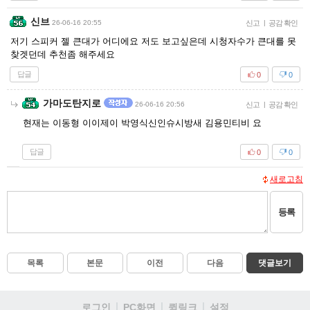
신브
26-06-16 20:55
신고
|
공감 확인
저기 스피커 젤 큰대가 어디에요 저도 보고싶은데 시청자수가 큰대를 못
찾겟던데 추천좀 해주세요
답글
0
0
가마도탄지로
26-06-16 20:56
신고
|
공감 확인
현재는 이동형 이이제이 박영식신인슈시방새 김용민티비 요
답글
0
0
새로고침
등록
목록
본문
이전
다음
댓글보기
로그인
PC화면
퀵링크
설정