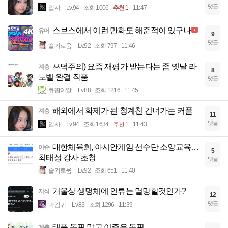
댓글
입사
Lv.94
조회 1006
추천 1
11:47
스브스에서 이런 만화도 해준적이 있구나
유머
9
댓글
슬기로움
Lv.92
조회 797
11:46
ㅆ덕주의) 요즘 재평가 받는다는 좀 옛날 라
계층
8
노벨 완결 작품
댓글
큐땁이알
Lv.88
조회 1216
11:45
해외에서 화제가 된 청계천 건너가는 커플
계층
11
댓글
입사
Lv.94
조회 1634
추천 1
11:43
대한체육회, 아시안게임 선수단 소양교육…
이슈
5
최태성 강사 초청
댓글
슬기로움
Lv.92
조회 651
11:40
거울상 생명체에 인류는 멸망할것인가?
지식
12
댓글
마검귀
Lv.83
조회 1296
11:39
태풍 돌핀 말고 이주은 돌핀
계층