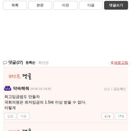
목록
본문
이전
다음
댓글쓰기
댓글
(27)
등록순
|
최신순
새로고침
약속해줘
26-06-16 19:40
신고
|
공감 확인
최고임금법도 만들자
국회의원은 최저임금의 1.5배 이상 받을 수 없다.
이렇게
답글
이동
9
0