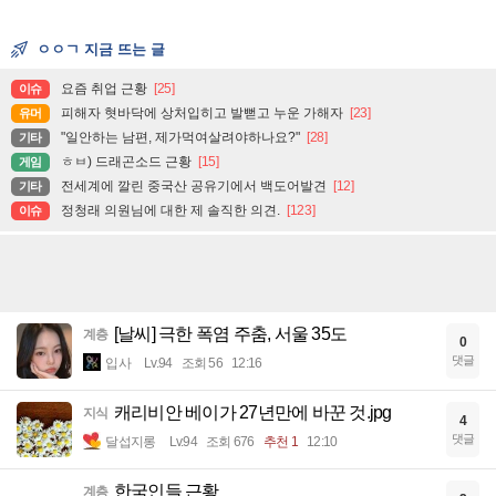
ㅇㅇㄱ 지금 뜨는 글
요즘 취업 근황
[25]
이슈
피해자 혓바닥에 상처입히고 발뻗고 누운 가해자
[23]
유머
"일안하는 남편, 제가먹여살려야하나요?"
[28]
기타
ㅎㅂ) 드래곤소드 근황
[15]
게임
전세계에 깔린 중국산 공유기에서 백도어발견
[12]
기타
정청래 의원님에 대한 제 솔직한 의견.
[123]
이슈
[날씨] 극한 폭염 주춤, 서울 35도
계층
0
댓글
입사
Lv.94
조회 56
12:16
캐리비안 베이가 27년만에 바꾼 것.jpg
지식
4
댓글
달섭지롱
Lv.94
조회 676
추천 1
12:10
한국인들 근황
계층