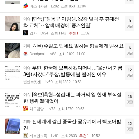
미스터사탄
Lv.92
조회 863
11:04
[단독] "정몽규·이임생, 32강 탈락 후 휴대전
이슈
9
화 교체"‥압색 배경에 '증거인멸'
댓글
입사
Lv.94
조회 1142
추천 1
11:02
ㅎㅂ) 주말도 덥네요 알하는 형들에게 받혀요
기타
6
댓글
Deadpool
Lv.88
조회 2109
11:00
푸틴, 한국에 보복하겠다더니…“울산서 기름
이슈
12
3만t 사갔다” 주장, 발등에 불 떨어진 이유
댓글
빈센트멧젠
Lv.60
조회 1822
10:58
[속보]축협...성접대는 과거의 일 현재 부적절
이슈
16
한 행위 절대없어
댓글
왜구김당
Lv.73
조회 1270
10:53
전세계에 깔린 중국산 공유기에서 백도어발
기타
12
견
댓글
제르만크록
Lv.81
조회 2633
추천 1
10:52