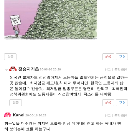
답글
0
0
전승지기초
26-06-16 20:20
신고
|
공감 확인
외국인 불체자도 점점많아져서 노동자들 말도안되는 금액으로 일하는
곳 많은데, 최저임금 제도/원칙 마저 무너지면 한국인 노동자의 삶
은 돌이킬수 없을것. 최저임금 업종구분은 당연히 안되고, 외국인력
정책위원회에도 노동자들이 직접참여해서 목소리를 내야함
답글
0
0
Kanel
26-06-16 20:29
신고
|
공감 확인
힘든일을 더주려는 취지면 모를까 임금 깍아내리려고 하는 속내가 뻔
히 보이는데 쑈를 하는구나.