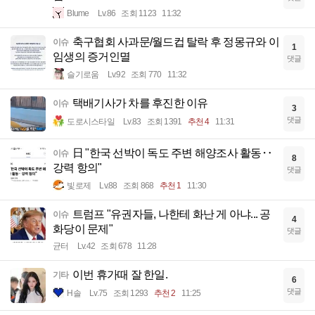
Blume
Lv.86
조회 1123
11:32
축구협회 사과문/월드컵 탈락 후 정몽규와 이
이슈
1
임생의 증거인멸
댓글
슬기로움
Lv.92
조회 770
11:32
택배기사가 차를 후진한 이유
이슈
3
댓글
도로시스타일
Lv.83
조회 1391
추천 4
11:31
日 "한국 선박이 독도 주변 해양조사 활동‥
이슈
8
강력 항의"
댓글
빛로제
Lv.88
조회 868
추천 1
11:30
트럼프 "유권자들, 나한테 화난 게 아냐... 공
이슈
4
화당이 문제"
댓글
균터
Lv.42
조회 678
11:28
이번 휴가때 잘 한일.
기타
6
댓글
H솔
Lv.75
조회 1293
추천 2
11:25