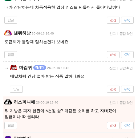
내가 장담하는데 차등적용한 업장 리스트 만들어서 돌아다닐꺼다
답글
2
0
낼뭐하낭
26-06-16 19:40
신고
|
공감 확인
도급제가 물량제 말하는건가 보네요
답글
0
0
마검귀
26-06-16 19:42
신고
|
공감 확인
배달처럼 건당 얼마 받는 직종 말하나봐요
답글
0
0
히스파니에
26-06-16 19:40
신고
|
공감 확인
뭐 지방은 피자 한판에 5천원 함? 개같은 소리를 하고 자빠졌어
임금이나 확 올려라
답글
3
0