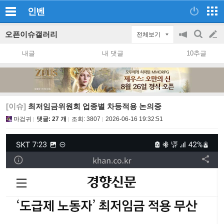
인벤
오픈이슈갤러리
전체보기
공
검
글
지
색
내글
내 댓글
10추글
on/off
쓰
기
[이슈]
최저임금위원회 업종별 차등적용 논의중
마검귀
댓글: 27 개
조회:
3807
2026-06-16 19:32:51