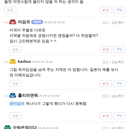
들면 자연스럽게 올리지 않을 까 하는 생각이 듦
답글
0
0
마검귀
26-06-16 19:40
신고
|
공감 확인
미국이 주별로 다르듯
지역별 차등제로 경쟁시키면 괜찮을까? 더 처망할까?
잠시 고민해본적은 있음ㅋㅋ
답글
0
0
karlius
26-06-16 19:44
신고
|
공감 확인
그럼 최저임금을 낮게 주는 지역은 더 망합니다. 일본의 예를 보시
면 이해되실겁니다.
답글
2
0
홀리피면줘
26-06-16 19:44
신고
|
공감 확인
@마검귀
캐나다가 그렇게 했다가 다시 원복함.
답글
0
0
수박은적이다
26-06-16 19:40
신고
|
공감 확인