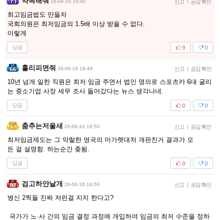
약속해줘
26-06-16 19:40
신고
|
공감 확인
최고임금법도 만들자
국회의원은 최저임금의 1.5배 이상 받을 수 없다.
이렇게
답글
9
0
홀리피면줘
26-06-16 19:49
신고
|
공감 확인
10년 넘게 일한 직원은 최저 임금 주면서 법인 명의로 스포츠카 6대 굴리
는 중소기업 사장 세무 조사 들어갔다는 뉴스 생각나네.
답글
0
0
춤추는저울새
26-06-16 19:50
신고
|
공감 확인
최저임금제도는 그 악랄한 영국의 마가렛대처 개판친거 결과가 모
든 걸 설명함. 하는순간 좆됨.
답글
0
0
검고하얀날개
26-06-16 19:50
신고
|
공감 확인
병신 2찍들 진짜 저런걸 지지 한다고?
국가가 노·사 간의 임금 결정 과정에 개입하여 임금의 최저 수준을 정하