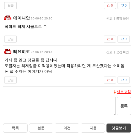
답글
0
0
에이니안
26-06-16 20:30
신고
|
공감 확인
국회도 최저 시급으로 ㄱ
답글
0
0
삐요히코
26-06-16 20:47
신고
|
공감 확인
기사 좀 읽고 댓글들 좀 답시다
도급자는 최저임금 미적용이었는데 적용하려던 게 무산됐다는 소리임
돈 덜 주자는 이야기가 아님
답글
0
0
새로고침
등록
목록
본문
이전
다음
댓글보기