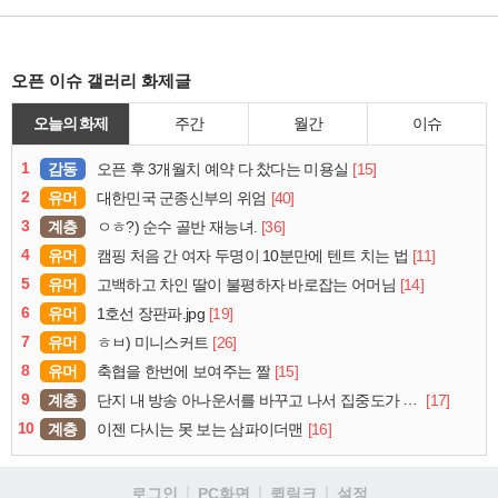
오픈 이슈 갤러리 화제글
오늘의 화제
주간
월간
이슈
1
감동
[15]
오픈 후 3개월치 예약 다 찼다는 미용실
2
유머
[40]
대한민국 군종신부의 위엄
3
계층
[36]
ㅇㅎ?) 순수 골반 재능녀.
4
유머
[11]
캠핑 처음 간 여자 두명이 10분만에 텐트 치는 법
5
유머
[14]
고백하고 차인 딸이 불평하자 바로잡는 어머님
6
유머
[19]
1호선 장판파.jpg
7
유머
[26]
ㅎㅂ) 미니스커트
8
유머
[15]
축협을 한번에 보여주는 짤
9
계층
[17]
단지 내 방송 아나운서를 바꾸고 나서 집중도가 확 올라갔다는 한 아파트의 안내방송
10
계층
[16]
이젠 다시는 못 보는 삼파이더맨
로그인
PC화면
퀵링크
설정