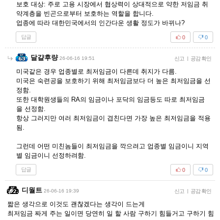
보호 대상: 주로 고용 시장에서 협상력이 상대적으로 약한 저임금 취
약계층을 빈곤으로부터 보호하는 역할을 합니다.
업종에 따라 대한민국에서의 인간다운 생활 정도가 바뀌나?
답글
0
0
달걀후량
26-06-16 19:51
신고
|
공감 확인
미국같은 경우 업종별로 최저임금이 다른데 취지가 다름.
미국은 숙련공을 보호하기 위해 최저임금보다 더 높은 최저임금을 선
정함.
또한 대학원생들의 RA의 임금이나 포닥의 임금등도 따로 최저임금
을 선정함.
항상 그러지만 여러 최저임금이 겹친다면 가장 높은 최저임금을 적용
됨.
그런데 어떤 미친놈들이 최저임금을 깍으려고 업종별 임금이니 지역
별 임금이니 선정하려함.
답글
0
0
디월트
26-06-16 19:39
신고
|
공감 확인
짧은 생각으로 이것도 괜찮겠다는 생각이 드는게
최저임금 짜게 주는 일이면 당연히 일 할 사람 구하기 힘들거고 구하기 힘