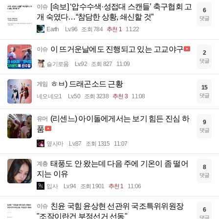
[속보] ‘압수수색·성접대 스캔들’ 축구협회 고
이슈
6
개 숙였다…“참담한 상황, 쇄신할 것”
댓글
Earth
Lv.96
조회 784
추천 1
11:22
이 뜨거운날에도 진행되고 있는 고교야구
이슈
2
댓글
슬기로움
Lv.92
조회 827
11:09
ㅎㅂ) 드래곤소드 근황
게임
15
댓글
네오네오1
Lv.50
조회 3238
추천 3
11:08
(리센느) 아이돌에게서는 보기 힘든 진심 하
유머
9
품
댓글
옆사마
Lv.87
조회 1315
11:07
태풍도 안 왔는데 다음 주에 기온이 좀 떨어
계층
8
지는 이유
댓글
입사
Lv.94
조회 1901
추천 1
11:06
친윤 국힘 윤상현 선관위 국조특위위원장
이슈
6
"조작이란건 부정선거 선동"
댓글