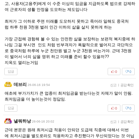
고, 사용자(고용주)에게 이 수준 이상의 임금을 지급하도록 법으로 강제하
여 근로자의 생활 안정을 도모하는 제도입니다
최저가 그 이하로 주면 미래를 도모하지 못하고 죽어라 일해도 중국처
럼 하루 천원 3천원 벌러 인간 이하의 삶을 살지 못하게 하는
가장 근접해 경험해 볼 수 있는 안전한 삶을 보장하는 보편적 복지중에 하
나임 그걸 부시면 인도 처럼 빈부격자가 폭팔적으로 벌어지고 극단적으
로 중국처럼 하루에 누군 천만원 벌고 누군 3천원 버는거야. 근데 3천원
이 벌어서 너의 삶을 영위 하고 미래를 준비 할수 있을까??
지옥도 열리는거임
답글
0
0
데브리
26-06-16 19:54
신고
|
공감 확인
애초에 부가가치가 큰 업종이 최저임금을 받는다는것 자체가 말이 안됨.
최저임금을 더 높이는것이 정답임.
답글
0
0
낼뭐하낭
26-06-16 20:02
신고
|
공감 확인
근데 본문은 원래 최저시급 적용이 안되던 도급제 직종에 대해서 이번
에 최저시급을 별도로라도 적용하자고 추진했다가 무산되었다는 것 아닙