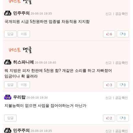
민주주의
26-06-16 19:35
신고
|
공감 확인
국개의원 시급 5천원하면 업종별 차등적용 지지함
답글
이동
6
0
히스파니에
26-06-16 19:40
신고
|
공감 확인
뭐 지방은 피자 한판에 5천원 함? 개같은 소리를 하고 자빠졌어
임금이나 확 올려라
답글
이동
3
0
우리탑
26-06-16 19:34
신고
|
공감 확인
지불능력이 없으면 사업을 접어야하는거 아닌가
답글
2
0
민주주의
26-06-16 19:35
신고
|
공감 확인