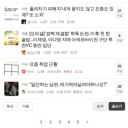
돌려차기 피해자‘내게 묻지도 않고 진종오 징
이슈
27
계? 또 소외’
댓글
옆사마
Lv.87
조회 1754
10:48
[오피셜] '깜짝 재결합' 학폭 논란, 이후 첫 한
계층
8
솥밥...이재영, 이다영 자매 아제르바이잔 구단 투
댓글
란VC 동반 입단
달섭지롱
Lv.94
조회 1497
10:47
요즘 취업 근황
이슈
25
댓글
벗바
Lv.96
조회 4254
추천 2
10:32
"일안하는 남편, 제가먹여살려야하나요?"
기타
28
댓글
제르만크록
Lv.81
조회 3753
추천 3
10:32
최근
다음
검색
글쓰기
1
2
3
4
5