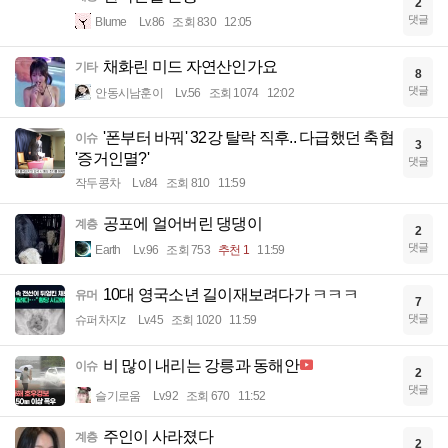
2
댓글
Blume
Lv.86
조회 830
12:05
채화린 미드 자연산인가요
기타
8
댓글
안동시남훈이
Lv.56
조회 1074
12:02
'폰부터 바꿔' 32강 탈락 직후.. 다급했던 축협
이슈
3
'증거인멸?'
댓글
작두콩차
Lv.84
조회 810
11:59
공포에 얼어버린 댕댕이
계층
2
댓글
Earth
Lv.96
조회 753
추천 1
11:59
10대 영국소년 길이재보려다가 ㅋㅋㅋ
유머
7
댓글
슈퍼차지z
Lv.45
조회 1020
11:59
비 많이 내리는 강릉과 동해안
이슈
2
댓글
슬기로움
Lv.92
조회 670
11:52
주인이 사라졌다
계층
2