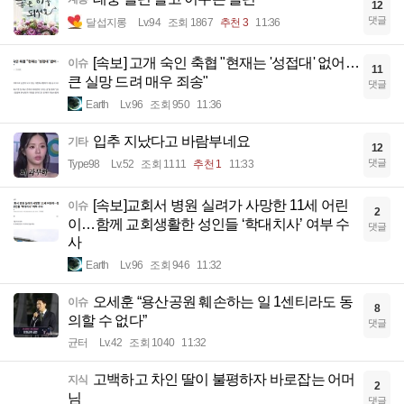
12
댓글
달섭지롱
Lv.94
조회 1867
추천 3
11:36
[속보] 고개 숙인 축협 "현재는 '성접대' 없어…
이슈
11
큰 실망 드려 매우 죄송"
댓글
Earth
Lv.96
조회 950
11:36
입추 지났다고 바람부네요
기타
12
댓글
Type98
Lv.52
조회 1111
추천 1
11:33
[속보]교회서 병원 실려가 사망한 11세 어린
이슈
2
이…함께 교회생활한 성인들 ‘학대치사’ 여부 수
댓글
사
Earth
Lv.96
조회 946
11:32
오세훈 “용산공원 훼손하는 일 1센티라도 동
이슈
8
의할 수 없다”
댓글
균터
Lv.42
조회 1040
11:32
고백하고 차인 딸이 불평하자 바로잡는 어머
지식
2
님
댓글