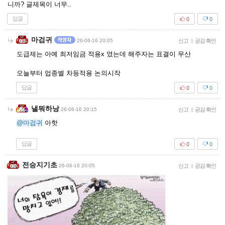
니까? 글제목이 너무..
답글
0
0
마검귀
26-06-16 20:05
신고
|
공감 확인
도급제는 아예 최저임금 적용x 였는데 해주자는 표결이 무산
오늘부터 업종별 차등적용 논의시작
답글
0
0
낼뭐하낭
26-06-16 20:15
신고
|
공감 확인
@마검귀
아핫
답글
0
0
전승지기초
26-06-16 20:05
신고
|
공감 확인