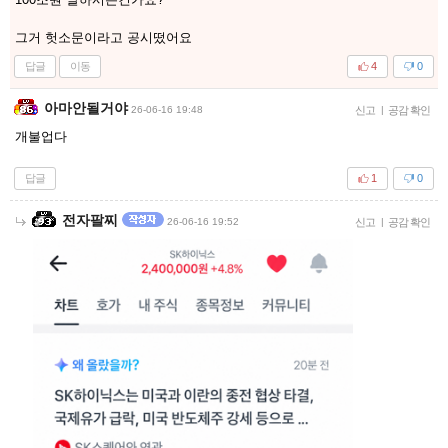
그거 헛소문이라고 공시떴어요
답글
이동
4
0
아마안될거야
26-06-16 19:48
신고
|
공감 확인
개불업다
답글
1
0
전자팔찌
26-06-16 19:52
신고
|
공감 확인