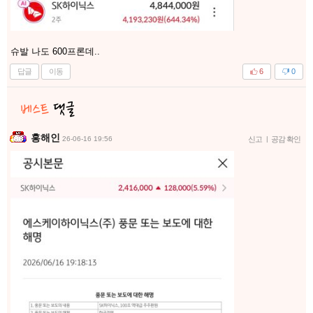
슈발 나도 600프론데..
답글
이동
6
0
홍해인
26-06-16 19:56
신고
|
공감 확인