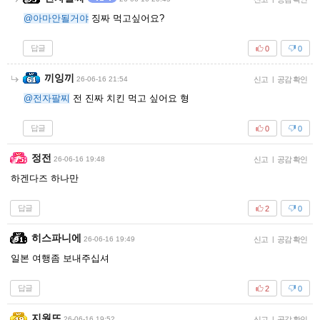
@아마안될거야
징짜 먹고싶어요?
답글
0
0
끼잉끼
26-06-16 21:54
신고
|
공감 확인
@전자팔찌
전 진짜 치킨 먹고 싶어요 형
답글
0
0
정전
26-06-16 19:48
신고
|
공감 확인
하겐다즈 하나만
답글
2
0
히스파니에
26-06-16 19:49
신고
|
공감 확인
일본 여행좀 보내주십셔
답글
2
0
지원뜨
26-06-16 19:52
신고
|
공감 확인