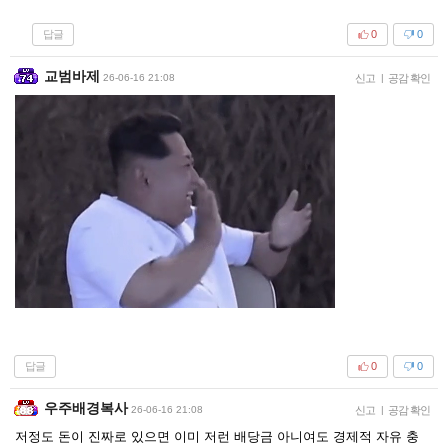
답글
0
0
교범바제
26-06-16 21:08
신고
|
공감 확인
답글
0
0
우주배경복사
26-06-16 21:08
신고
|
공감 확인
저정도 돈이 진짜로 있으면 이미 저런 배당금 아니여도 경제적 자유 충