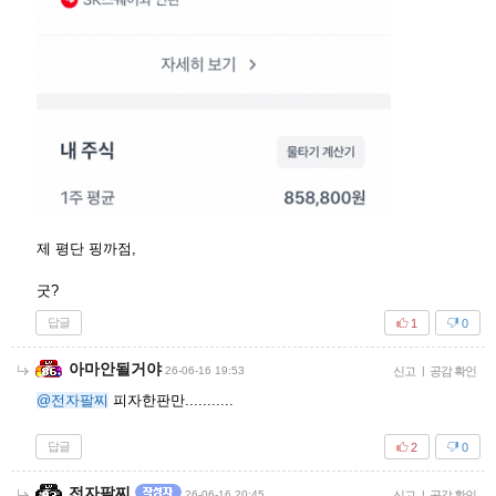
제 평단 핑까점,
굿?
답글
1
0
아마안될거야
26-06-16 19:53
신고
|
공감 확인
@전자팔찌
피자한판만...........
답글
2
0
전자팔찌
26-06-16 20:45
신고
|
공감 확인