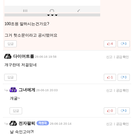
100조원 말하시는건가요?
그거 헛소문이라고 공시떴어요
답글
4
0
다이어트롤
26-06-16 19:58
신고
|
공감 확인
개구란데 저걸믿네
답글
1
0
그녀에게
26-06-16 20:03
신고
|
공감 확인
개굴~
답글
0
0
전자팔찌
26-06-16 20:14
신고
|
공감 확인
날 속인고야?!