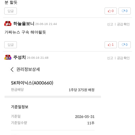
분 할듯
답글
0
0
하늘을보니
26-06-16 21:44
신고
|
공감 확인
가짜뉴스 구속 해야될듯
답글
1
0
주성치
26-06-16 21:48
신고
|
공감 확인