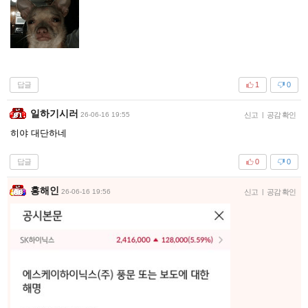
답글
1
0
일하기시러
26-06-16 19:55
신고
|
공감 확인
히야 대단하네
답글
0
0
홍해인
26-06-16 19:56
신고
|
공감 확인