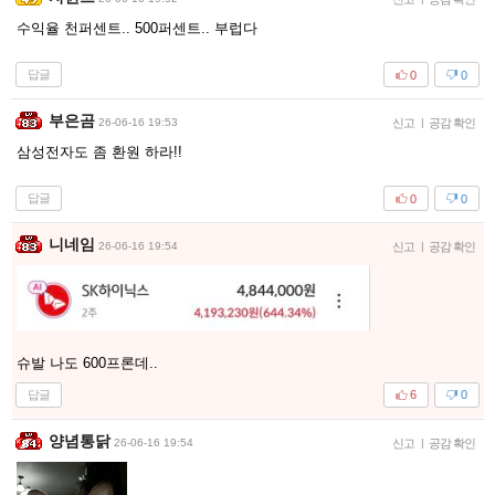
수익율 천퍼센트.. 500퍼센트.. 부럽다
답글
0
0
부은곰
26-06-16 19:53
신고
|
공감 확인
삼성전자도 좀 환원 하라!!
답글
0
0
니네임
26-06-16 19:54
신고
|
공감 확인
슈발 나도 600프론데..
답글
6
0
양념통닭
26-06-16 19:54
신고
|
공감 확인