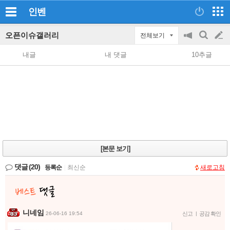
인벤
오픈이슈갤러리
전체보기
공
검
글
지
색
내글
내 댓글
10추글
on/off
쓰
기
[본문 보기]
댓글
(20)
등록순
|
최신순
새로고침
니네임
26-06-16 19:54
신고
|
공감 확인