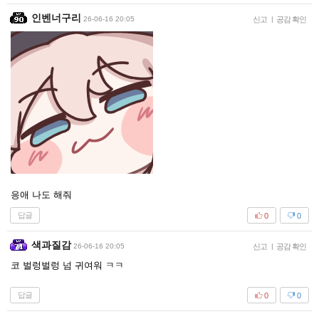
인벤너구리
26-06-16 20:05
신고
|
공감 확인
응애 나도 해줘
답글
0
0
색과질감
26-06-16 20:05
신고
|
공감 확인
코 벌렁벌렁 넘 귀여워 ㅋㅋ
답글
0
0