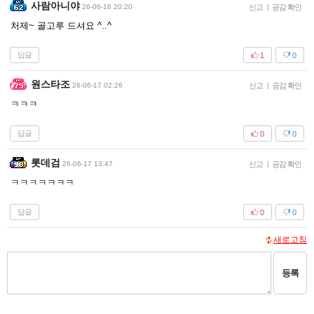
사람아니야
26-06-16 20:20
신고
|
공감 확인
처제~ 골고루 드셔요 ^..^
답글
1
0
원스타조
26-06-17 02:26
신고
|
공감 확인
ㅋㅋㅋ
답글
0
0
롯데검
26-06-17 13:47
신고
|
공감 확인
ㅋㅋㅋㅋㅋㅋㅋ
답글
0
0
새로고침
등록