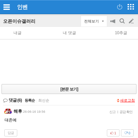
인벤
오픈이슈갤러리
전체보기
공
검
글
지
색
내글
내 댓글
10추글
on/off
쓰
기
[본문 보기]
댓글
(6)
등록순
|
최신순
새로고침
해후
26-06-16 19:56
신고
|
공감 확인
대존예
답글
1
0