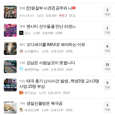
[안원잘부 시즌2] 공주와 나
연예
2
댓글
아이스티이
Lv.32
조회 454
추천 2
18:11
맨시티 선수들을 만난 리센느
연예
1
댓글
입사
Lv.94
조회 869
18:08
오디세이를 IMAX로 봐야하는 이유
유머
8
댓글
낭만블루스
Lv.91
조회 1525
18:05
강남은 사람살곳이 못됩니다
기타
33
댓글
평온한하늘
Lv.82
조회 1916
18:04
태국 총기 난사사건 발생...학생3명 교사3명
이슈
9
사망,15명 부상
댓글
왜구김당
Lv.73
조회 1073
18:03
생일선물받은 북극곰
기타
2
댓글
제르만크록
Lv.81
조회 1147
18:02