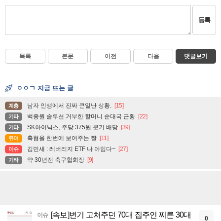
등록
목록
본문
이전
다음
댓글보기
ㅇㅇㄱ 지금 뜨는 글
남자 인생에서 진짜 큰일난 상황.
[15]
계층
백종원 솔루션 거부한 할머니 순대국 근황
[22]
기타
SK하이닉스, 주당 375원 분기 배당
[39]
기타
축협을 한번에 보여주는 짤
[11]
유머
김민새 : 레버리지 ETF 나 아임다~
[27]
이슈
약 30년전 축구협회장
[9]
기타
[속보]변기 고처주던 70대 집주인 찌른 30대
이슈
0