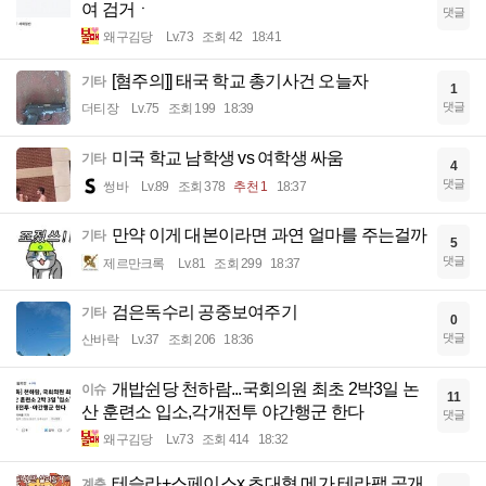
여 검거ㆍ
댓글
왜구김당
Lv.73
조회 42
18:41
[혐주의]] 태국 학교 총기사건 오늘자
기타
1
댓글
더티장
Lv.75
조회 199
18:39
미국 학교 남학생 vs 여학생 싸움
기타
4
댓글
썽바
Lv.89
조회 378
추천 1
18:37
만약 이게 대본이라면 과연 얼마를 주는걸까
기타
5
댓글
제르만크록
Lv.81
조회 299
18:37
검은독수리 공중보여주기
기타
0
댓글
산바락
Lv.37
조회 206
18:36
개밥쉰당 천하람...국회의원 최초 2박3일 논
이슈
11
산 훈련소 입소,각개전투 야간행군 한다
댓글
왜구김당
Lv.73
조회 414
18:32
테슬라+스페이스x 초대형 메가 테라팹 공개.
계층