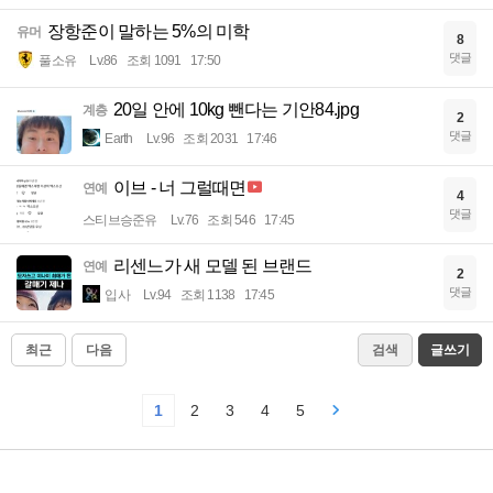
장항준이 말하는 5%의 미학
유머
8
댓글
풀소유
Lv.86
조회 1091
17:50
20일 안에 10kg 뺀다는 기안84.jpg
계층
2
댓글
Earth
Lv.96
조회 2031
17:46
이브 - 너 그럴때면
연예
4
댓글
스티브승준유
Lv.76
조회 546
17:45
리센느가 새 모델 된 브랜드
연예
2
댓글
입사
Lv.94
조회 1138
17:45
최근
다음
검색
글쓰기
1
2
3
4
5