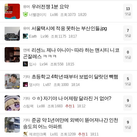
우러전쟁 1분 요약
유머
13
댓글
너빨갱이지
Lv.86
조회 1073
18:20
서울택시에 적응 못하는 부산인들.jpg
유머
7
댓글
Earth
Lv.96
조회 1175
18:17
리센느 제나 아니이~ 따라 하는 맨시티 니코
연예
0
곤잘레스 ㅋㅋㅋ
댓글
입사
Lv.94
조회 558
18:15
초등학교 4학년 때부터 보법이 달랏던 빽햄
기타
5
댓글
옆사마
Lv.87
조회 1000
18:14
ㅇㅎ) 자기야 나 어제랑 달라진 거 없어?
기타
9
댓글
스팀팩
Lv.88
조회 1683
추천 1
18:12
준공 약 1년여만에 외벽이 뜯어져나간 인천
기타
9
송도의 어느 아파트
댓글
제르만크록
Lv.81
조회 1209
추천 1
18:11