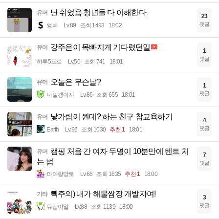
난 쉬었음 청년들 다 이해한다
유머
23
댓글
썽바
Lv.89
조회 1498
18:02
강주은이 목빠지게 기다렸던일
유머
1
댓글
하루5프로
Lv.50
조회 741
18:01
오늘은 무슨날?
유머
1
댓글
너빨갱이지
Lv.86
조회 655
18:01
낯가림이 뭔데? 하는 친구 참교육하기
유머
4
댓글
Earth
Lv.96
조회 1030
추천 1
18:01
캠핑 처음 간 여자 두명이 10분만에 텐트 치
유머
7
는 법
댓글
파아랑망토
Lv.68
조회 1635
추천 1
18:00
빽주의) 내가 해물쌈장 개발자여!
기타
3
댓글
큐땁이알
Lv.88
조회 1139
18:00