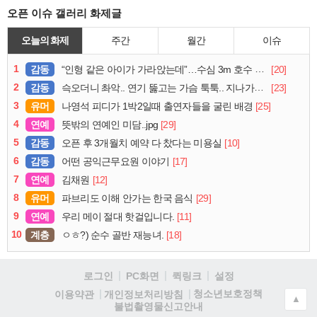
오픈 이슈 갤러리 화제글
오늘의 화제
주간
월간
이슈
1
감동
[20]
“인형 같은 아이가 가라앉는데”…수심 3m 호수 뛰어든 60대 의인
2
감동
[23]
슥오더니 촤악.. 연기 뚫고는 가슴 툭툭.. 지나가던 아재의 정체
3
유머
[25]
나영석 피디가 1박2일때 출연자들을 굴린 배경
4
연예
[29]
뜻밖의 연예인 미담..jpg
5
감동
[10]
오픈 후 3개월치 예약 다 찼다는 미용실
6
감동
[17]
어떤 공익근무요원 이야기
7
연예
[12]
김채원
8
유머
[29]
파브리도 이해 안가는 한국 음식
9
연예
[11]
우리 메이 절대 핫걸입니다.
10
계층
[18]
ㅇㅎ?) 순수 골반 재능녀.
로그인
PC화면
퀵링크
설정
청소년보호정책
이용약관
개인정보처리방침
▲
불법촬영물신고안내