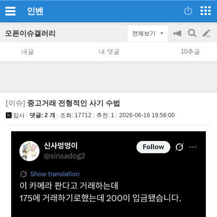
인벤
오픈이슈갤러리
전체보기
공
검
글
지
색
내글
내 댓글
10추글
on/off
쓰
기
[이슈]
중고거래 전형적인 사기 수법
입사
댓글: 2 개
조회:
17712
추천:
1
2026-06-16 19:56:00