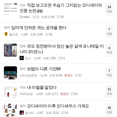
직접 보고오면 우습기 그지없는 오디세이의
이슈
14
인종 논란.jpg
댓글
Dusked
Lv.71
조회 1198
17:59
입마개 안씌운 개는 공격을 한다
유머
7
댓글
풀소유
Lv.86
조회 1180
17:56
외모 칭찬받아서 정신 놓은 갈색 포니테일 미
연예
4
나미 (리센느)
댓글
입사
Lv.94
조회 1295
17:51
보법이 다른 기안84
유머
7
댓글
스티브승준유
Lv.76
조회 1639
추천 2
17:51
내 이럴줄 알았다
이슈
11
댓글
하루5프로
Lv.50
조회 1272
추천 6
17:50
오디세이아 이후 오디세우스 가계도
유머
19
댓글
옆사마
Lv.87
조회 1518
17:50