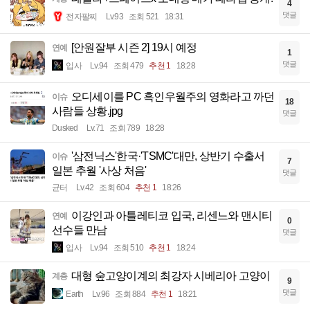
4
댓글
전자팔찌
Lv.93
조회 521
18:31
[안원잘부 시즌 2] 19시 예정
연예
1
댓글
입사
Lv.94
조회 479
추천 1
18:28
오디세이를 PC 흑인우월주의 영화라고 까던
이슈
18
사람들 상황.jpg
댓글
Dusked
Lv.71
조회 789
18:28
'삼전닉스'한국·'TSMC'대만, 상반기 수출서
이슈
7
일본 추월 '사상 처음'
댓글
균터
Lv.42
조회 604
추천 1
18:26
이강인과 아틀레티코 입국, 리센느와 맨시티
연예
0
선수들 만남
댓글
입사
Lv.94
조회 510
추천 1
18:24
대형 숲고양이계의 최강자 시베리아 고양이
계층
9
댓글
Earth
Lv.96
조회 884
추천 1
18:21