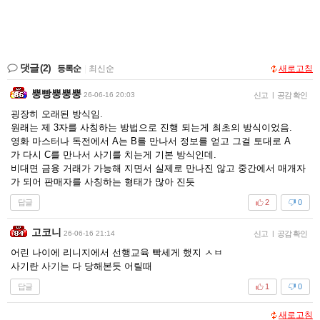
댓글
(2)
등록순
|
최신순
새로고침
뿡빵뿡뿡뿡
26-06-16 20:03
신고
|
공감 확인
굉장히 오래된 방식임.
원래는 제 3자를 사칭하는 방법으로 진행 되는게 최초의 방식이었음.
영화 마스터나 독전에서 A는 B를 만나서 정보를 얻고 그걸 토대로 A
가 다시 C를 만나서 사기를 치는게 기본 방식인데.
비대면 금융 거래가 가능해 지면서 실제로 만나진 않고 중간에서 매개자
가 되어 판매자를 사칭하는 형태가 많아 진듯
답글
2
0
고코니
26-06-16 21:14
신고
|
공감 확인
어린 나이에 리니지에서 선행교육 빡세게 했지 ㅅㅂ
사기란 사기는 다 당해본듯 어릴때
답글
1
0
새로고침