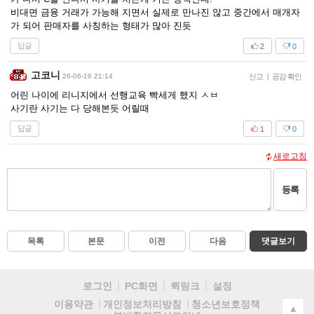
비대면 금융 거래가 가능해 지면서 실제로 만나진 않고 중간에서 매개자
가 되어 판매자를 사칭하는 형태가 많아 진듯
답글
2
0
고코니
26-06-16 21:14
신고
|
공감 확인
어린 나이에 리니지에서 선행교육 빡세게 했지 ㅅㅂ
사기란 사기는 다 당해본듯 어릴때
답글
1
0
새로고침
등록
목록
본문
이전
다음
댓글보기
로그인
PC화면
퀵링크
설정
청소년보호정책
이용약관
개인정보처리방침
▲