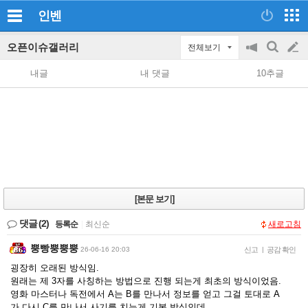
인벤
오픈이슈갤러리
전체보기
공
검
글
지
색
내글
내 댓글
10추글
on/off
쓰
기
[본문 보기]
댓글
(2)
등록순
|
최신순
새로고침
뿡빵뿡뿡뿡
26-06-16 20:03
신고
|
공감 확인
굉장히 오래된 방식임.
원래는 제 3자를 사칭하는 방법으로 진행 되는게 최초의 방식이었음.
영화 마스터나 독전에서 A는 B를 만나서 정보를 얻고 그걸 토대로 A
가 다시 C를 만나서 사기를 치는게 기본 방식인데.