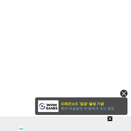
드래곤소드 '압긍' 달성 기념
축하 댓글달면 10 명에게 코드 증정
AD