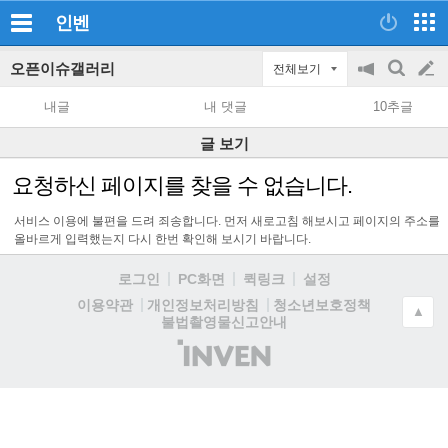
인벤
오픈이슈갤러리
전체보기
공
검
글
지
색
내글
내 댓글
10추글
on/off
쓰
글 보기
기
요청하신 페이지를 찾을 수 없습니다.
서비스 이용에 불편을 드려 죄송합니다. 먼저 새로고침 해보시고 페이지의 주소를
올바르게 입력했는지 다시 한번 확인해 보시기 바랍니다.
로그인
PC화면
퀵링크
설정
청소년보호정책
이용약관
개인정보처리방침
▲
불법촬영물신고안내
(주)
인
벤