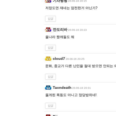
기차찡찡
26-06-16 20:15
저정도면 쟤네는 얌전한거 아닌가?
답글
깐도리바
26-06-16 20:23
울나라 짱깨들도 뭐
답글
cloud7
26-06-16 20:25
문화, 종교가 다른 난민을 절대 받으면 안되는 
답글
Taxndeath
26-06-16 20:31
옳게된 폭동도 아니고 정당방위네!
답글