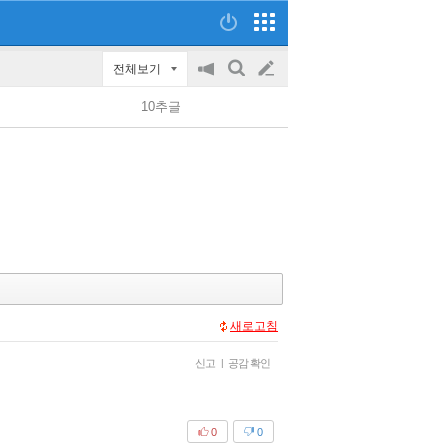
전체보기
공
검
글
지
색
10추글
on/off
쓰
기
새로고침
신고
|
공감 확인
0
0