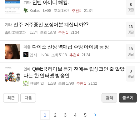
인벤 아이디 해킹.
기타
8
댓글
Kurtas
Lv.88
조회 1807
추천 5
21:34
전주 거주중인 오징어분 계십니까??
기타
13
댓글
졸리고배고파
Lv.74
조회 1878
추천 1
21:34
다이소 신상 역대급 주방 아이템 등장
계층
18
댓글
입사
Lv.94
조회 5118
추천 4
21:34
QWER 라이브 듣기 전에는 립싱크인 줄 알았
연예
3
다는 한 인터넷 방송인
댓글
큐땁이알
Lv.88
조회 1790
추천 1
21:32
최근
다음
검색
글쓰기
1
2
3
4
5