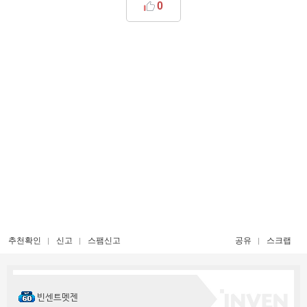
0
추천확인
신고
스팸신고
공유
스크랩
빈센트멧젠