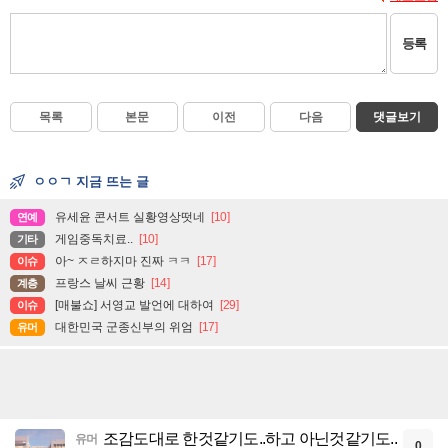
등록
목록
본문
이전
다음
댓글보기
ㅇㅇㄱ 지금 뜨는 글
유세윤 콘서트 실황영상떳네
[10]
연예
게임중독치료..
[10]
기타
아~ ㅈㄹ하지마 진짜 ㅋㅋ
[17]
이슈
프랑스 날씨 근황
[14]
계층
[매불쇼] 서영교 발언에 대하여
[29]
이슈
대한민국 군종신부의 위엄
[17]
유머
조감도대로 한것같기도..하고 아닌것같기도..
유머
0