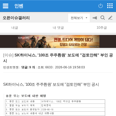
인벤
오픈이슈갤러리
전체보기
공
검
글
지
색
내글
내 댓글
10추글
on/off
쓰
기
[이슈]
SK하이닉스, '100조 주주환원' 보도에 "검토안해" 부인 공
시
빈센트멧젠
댓글: 9 개
조회:
6633
2026-06-16 19:58:03
SK하이닉스, '100조 주주환원' 보도에 "검토안해" 부인 공시