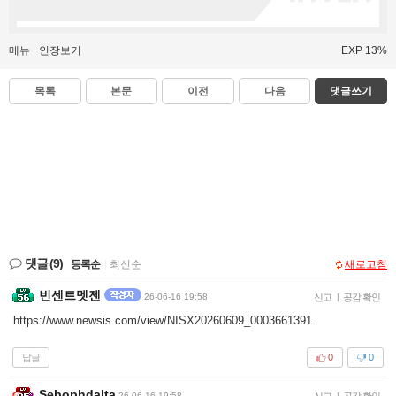
메뉴
인장보기
EXP 13%
목록
본문
이전
다음
댓글쓰기
댓글
(9)
등록순
|
최신순
새로고침
빈센트멧젠
26-06-16 19:58
신고
|
공감 확인
https://www.newsis.com/view/NISX20260609_0003661391
답글
0
0
Sebophdalta
26-06-16 19:58
신고
|
공감 확인