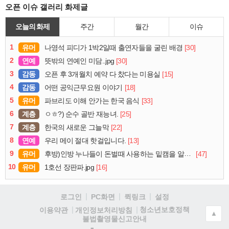
오픈 이슈 갤러리 화제글
오늘의 화제
주간
월간
이슈
1
유머
[30]
나영석 피디가 1박2일때 출연자들을 굴린 배경
2
연예
[30]
뜻밖의 연예인 미담..jpg
3
감동
[15]
오픈 후 3개월치 예약 다 찼다는 미용실
4
감동
[18]
어떤 공익근무요원 이야기
5
유머
[33]
파브리도 이해 안가는 한국 음식
6
계층
[25]
ㅇㅎ?) 순수 골반 재능녀.
7
계층
[22]
한국의 새로운 그늘막
8
연예
[13]
우리 메이 절대 핫걸입니다.
9
유머
[47]
후방)인방 누나들이 돈벌때 사용하는 밑캠을 알아보자
10
유머
[16]
1호선 장판파.jpg
로그인
PC화면
퀵링크
설정
청소년보호정책
이용약관
개인정보처리방침
▲
불법촬영물신고안내