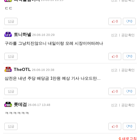
ㄷㄷ
답글
0
0
토니하넬
26-06-16 20:29
신고
|
공감 확인
구라를 그냥치진않으니 내일이랑 모레 시장이어떠려나
답글
0
0
TheOTL
26-06-16 20:38
신고
|
공감 확인
삼전은 내년 주당 배당금 1만원 예상 기사 나오드만...
답글
0
0
롯데검
26-06-17 13:48
신고
|
공감 확인
ㅋㅋㅋㅋㅋㅋ
답글
0
0
새로고침