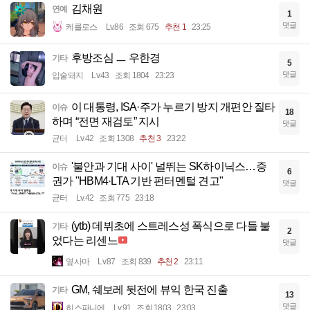
김채원
연예
1
댓글
케를로스
Lv.86
조회 675
추천 1
23:25
후방조심 ㅡ 우한경
기타
5
댓글
입술돼지
Lv.43
조회 1804
23:23
이 대통령, ISA·주가 누르기 방지 개편안 질타
이슈
18
하며 “전면 재검토” 지시
댓글
균터
Lv.42
조회 1308
추천 3
23:22
'불안과 기대 사이' 널뛰는 SK하이닉스…증
이슈
6
권가 "HBM4·LTA 기반 펀터멘털 견고"
댓글
균터
Lv.42
조회 775
23:18
(ytb) 데뷔초에 스트레스성 폭식으로 다들 불
기타
2
었다는 리센느
댓글
옆사마
Lv.87
조회 839
추천 2
23:11
GM, 쉐보레 뒷전에 뷰익 한국 진출
기타
13
댓글
히스파니에
Lv.91
조회 1803
23:03