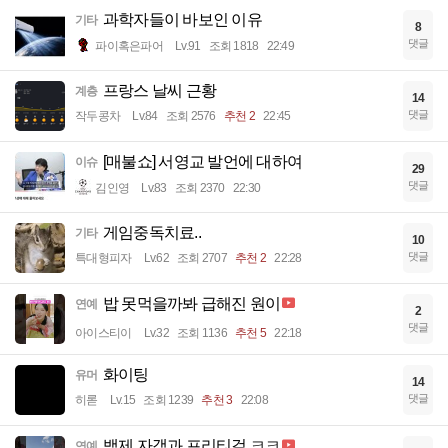
과학자들이 바보인 이유
기타
8
댓글
파이혹은파어
Lv.91
조회 1818
22:49
프랑스 날씨 근황
계층
14
댓글
작두콩차
Lv.84
조회 2576
추천 2
22:45
[매불쇼] 서영교 발언에 대하여
이슈
29
댓글
김인영
Lv.83
조회 2370
22:30
게임중독치료..
기타
10
댓글
특대형피자
Lv.62
조회 2707
추천 2
22:28
밥 못먹을까봐 급해진 원이
연예
2
댓글
아이스티이
Lv.32
조회 1136
추천 5
22:18
화이팅
유머
14
댓글
히롣
Lv.15
조회 1239
추천 3
22:08
백제 자객과 프리티걸 ㅋㅋ
연예