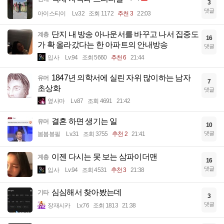
3
댓글
아이스티이
Lv.32
조회 1172
추천 3
22:03
단지 내 방송 아나운서를 바꾸고 나서 집중도
계층
16
가 확 올라갔다는 한 아파트의 안내방송
댓글
입사
Lv.94
조회 5660
추천 6
21:44
1847년 의학서에 실린 자위 많이하는 남자
유머
7
초상화
댓글
옆사마
Lv.87
조회 4691
21:42
결혼 하면 생기는 일
유머
10
댓글
봄봄봉필
Lv.31
조회 3755
추천 2
21:41
이젠 다시는 못 보는 삼파이더맨
계층
16
댓글
입사
Lv.94
조회 4531
추천 3
21:38
심심해서 찾아봤는데
기타
3
댓글
장재시카
Lv.76
조회 1813
21:38