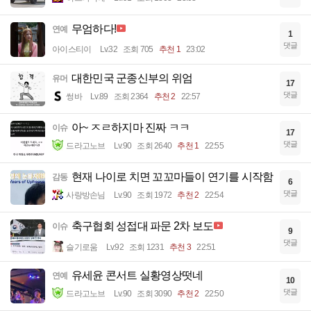
무엄하다!
연예
1
댓글
아이스티이
Lv.32
조회 705
추천 1
23:02
대한민국 군종신부의 위엄
유머
17
댓글
썽바
Lv.89
조회 2364
추천 2
22:57
아~ ㅈㄹ하지마 진짜 ㅋㅋ
이슈
17
댓글
드라고노브
Lv.90
조회 2640
추천 1
22:55
현재 나이로 치면 꼬꼬마들이 연기를 시작함
감동
6
댓글
사랑방손님
Lv.90
조회 1972
추천 2
22:54
축구협회 성접대 파문 2차 보도
이슈
9
댓글
슬기로움
Lv.92
조회 1231
추천 3
22:51
유세윤 콘서트 실황영상떳네
연예
10
댓글
드라고노브
Lv.90
조회 3090
추천 2
22:50