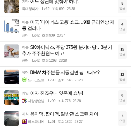
어느 장단에 맞춰야 하냐..
기타
5
댓글
특대형피자
Lv.62
조회 999
23:38
미국 '마이너스 고용' 쇼크…9월 금리인상 제
이슈
4
동 걸리나
댓글
균터
Lv.42
조회 939
23:37
SK하이닉스, 주당 375원 분기배당…3분기
이슈
15
추가 주주환원도 예고
댓글
균터
Lv.42
조회 1293
23:28
BMW 차주분들 시동걸면 광고떠요?
유머
12
댓글
드라고노브
Lv.90
조회 1543
23:28
이자 진죠우니 잇폰메 쇼부!
게임
0
댓글
사랑방손님
Lv.90
조회 776
23:28
용아맥, 짭아맥, 일반관 스크린 차이
지식
3
댓글
히스파니에
Lv.91
조회 1325
23:27