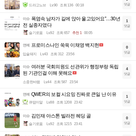
댓글
드라고노브
Lv.90
조회 136
00:18
폭염속 남자가 길에 앉아 울고있어요”…30년
이슈
1
전 실종자였다
댓글
슬기로움
Lv.92
조회 657
추천 1
00:05
프로미스나인 쑥쑥 이채영 백지헌
연예
0
댓글
입술돼지
Lv.43
조회 312
23:56
여러분 국회의원도 선관위가 행정부랑 독립
이슈
4
된 기관인걸 이해 못해요
댓글
소중한바램
Lv.44
조회 587
23:54
QWER의 보컬 시요밍 진짜로 큰일 난 이유
연예
1
댓글
큐땁이알
Lv.88
조회 1208
23:42
김민재 아스톤 빌라전 헤딩 골
이슈
0
댓글
슬기로움
Lv.92
조회 1215
23:41