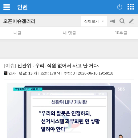
인벤
오픈이슈갤러리
전체보기
공
검
글
지
색
내글
내 댓글
10추글
on/off
쓰
기
[이슈]
선관위 : 우리, 직원 없어서 사고 난 거다.
입사
댓글: 13 개
조회:
17874
추천:
3
2026-06-16 19:59:18