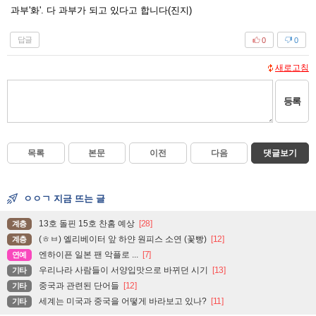
과부'화'. 다 과부가 되고 있다고 합니다(진지)
답글
0
0
새로고침
등록
목록
본문
이전
다음
댓글보기
ㅇㅇㄱ 지금 뜨는 글
13호 돌핀 15호 찬홈 예상
[28]
계층
(ㅎㅂ) 엘리베이터 앞 하얀 원피스 소연 (꽃빵)
[12]
계층
엔하이픈 일본 팬 악플로 ...
[7]
연예
우리나라 사람들이 서양입맛으로 바뀌던 시기
[13]
기타
중국과 관련된 단어들
[12]
기타
세계는 미국과 중국을 어떻게 바라보고 있나?
[11]
기타