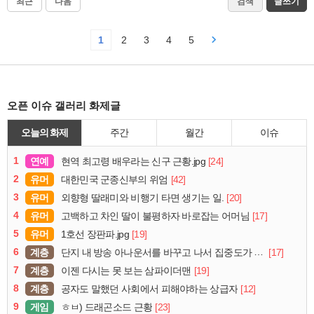
최근
다음
검색
글쓰기
1
2
3
4
5
오픈 이슈 갤러리 화제글
오늘의 화제
주간
월간
이슈
1
연예
[24]
현역 최고령 배우라는 신구 근황.jpg
2
유머
[42]
대한민국 군종신부의 위엄
3
유머
[20]
외향형 딸래미와 비행기 타면 생기는 일.
4
유머
[17]
고백하고 차인 딸이 불평하자 바로잡는 어머님
5
유머
[19]
1호선 장판파.jpg
6
계층
[17]
단지 내 방송 아나운서를 바꾸고 나서 집중도가 확 올라갔다는 한 아파트의 안내방송
7
계층
[19]
이젠 다시는 못 보는 삼파이더맨
8
계층
[12]
공자도 말했던 사회에서 피해야하는 상급자
9
게임
[23]
ㅎㅂ) 드래곤소드 근황