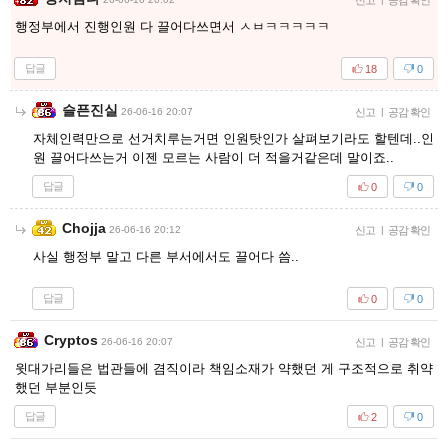
신고
공감 확인
행정부에서 진행인원 다 끌어다쓰면서 ㅅㅂㅋㅋㅋㅋㅋ
답글
18
0
슬픈진실
26-06-16 20:07
신고
|
공감 확인
자체인력만으로 선거치루는거면 인원탓인가 살펴보기라도 할텐데..인
원 끌어다쓰는거 이젠 모르는 사람이 더 적을거같은데 말이죠..
답글
0
0
Chojja
26-06-16 20:12
신고
|
공감 확인
사실 행정부 말고 다른 부서에서도 끌어다 씀..
답글
0
0
Cryptos
26-06-16 20:07
신고
|
공감 확인
윗대가리들은 법관들에 겸직이라 책임소재가 약했던 게 구조적으로 취약
했던 부분인듯
답글
2
0