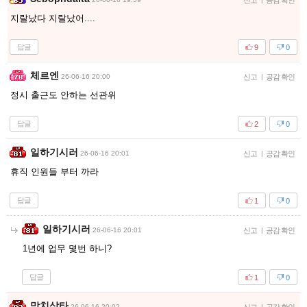
신고
공감 확인
지랄났다 지랄났어....
답글
9
0
체르엔
26-06-16 20:00
신고
|
공감 확인
정시 출근도 안하는 선관위
답글
2
0
일하기시러
26-06-16 20:01
신고
|
공감 확인
휴직 인원들 부터 까라
답글
1
0
일하기시러
26-06-16 20:01
신고
|
공감 확인
1년에 업무 몇번 하니?
답글
1
0
망치삼타
26-06-16 20:02
|