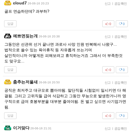
cloud7
26-06-16 20:23
신고
|
공감 확인
골프 연습하던데? 과부하?
답글
0
0
예쁘면짖는개
26-06-16 20:38
신고
|
공감 확인
그동안은 선관위 선거 끝나면 과로사 사망 인원 반복해서 나왔구...
법적으로 쓸수 있는 육아휴직 등 자유롭게 쓰는거며
살인적이니까 어떻게든 피해보려고 휴직하는거죠 그래서 더 부족한것
도 맞구요...
답글
0
0
춤추는저울새
26-06-16 20:50
신고
|
공감 확인
공직은 최저주고 대규모로 뽑아야됨. 말단직들 시험없이 일시키면 다 해
결됨. 그리고 고위직들 급여 삭감하고 그동안 무능으로 발생한거니까 영
구적으로 급여 호봉부분을 대부분 줄여야됨. 돈 벌고 싶으면 사기업가면
됨.
답글
0
0
이거맞다
26-06-16 21:31
신고
|
공감 확인