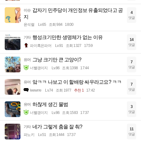
갑자기 민주당이 개인정보 유출되었다고 공
이슈
4
지
댓글
윤석렬
Lv.65
조회 984
18:00
행성크기만한 생명체가 없는 이유
기타
14
댓글
파이혹은파어
Lv.91
조회 1327
17:59
그냥 크기만 큰 고양이?
유머
7
댓글
너빨갱이지
Lv.86
조회 1398
17:44
앜ㅋㅋ 나보고 이 할배랑 싸우라고요? ㅋㅋ
유머
7
댓글
Ieewrre
Lv.74
조회 1977
추천 1
17:42
하찮게 생긴 물범
유머
3
댓글
너빨갱이지
Lv.86
조회 1583
17:37
네가 그렇게 춤을 잘 춰?
기타
11
댓글
파노키
Lv.51
조회 1444
17:37