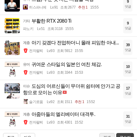
9
댓글
히스파니에
Lv.91
조회 2677
추천 1
15:55
부활한 RTX 2080 Ti
기타
9
댓글
파노키
Lv.51
조회 3118
15:55
아기 갖겠다 전업하더니 몰래 피임한 아내...
계층
39
댓글
전자팔찌
Lv.93
조회 5912
15:55
귀여운 스타일의 일본인 여친 체감.
유머
10
댓글
전자팔찌
Lv.93
조회 3344
15:53
도심의 어르신들이 무더위 쉼터에 안가고 공
이슈
17
항으로 모이는 이유
댓글
슬기로움
Lv.92
조회 1511
추천 1
15:52
아줌마들의 엘리베이터 대격투.
계층
31
댓글
전자팔찌
Lv.93
조회 4301
15:52