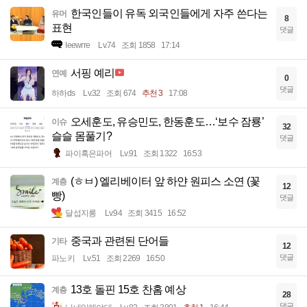
한국인들이 유독 외국인들에게 자주 쓴다는
유머
8
표현
댓글
Ieewrre
Lv.74
조회 1858
17:14
서핑 예리
연예
0
댓글
하하ds
Lv.32
조회 674
추천 3
17:08
오세훈도, 유승민도, 한동훈도…‘보수 잠룡’
이슈
32
슬슬 몸풀기?
댓글
파이혹은파어
Lv.91
조회 1322
16:53
(ㅎㅂ) 엘리베이터 앞 하얀 원피스 소연 (꽃
계층
12
빵)
댓글
달섭지롱
Lv.94
조회 3415
16:52
중국과 관련된 단어들
기타
12
댓글
파노키
Lv.51
조회 2269
16:50
13호 돌핀 15호 찬홈 예상
계층
28
댓글