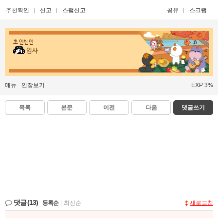
추천확인
신고
스팸신고
공유
스크랩
초 인벤인
입사
메뉴
인장보기
EXP 3%
목록
본문
이전
다음
댓글쓰기
댓글
(13)
등록순
|
최신순
새로고침