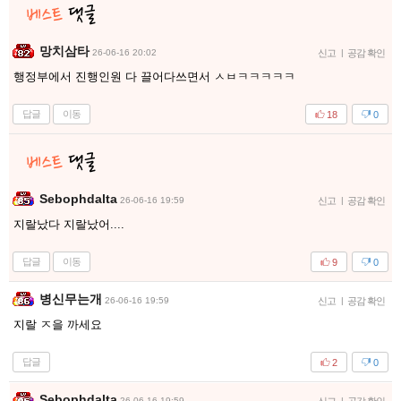
망치삼타
26-06-16 20:02
신고
|
공감 확인
행정부에서 진행인원 다 끌어다쓰면서 ㅅㅂㅋㅋㅋㅋㅋ
답글
이동
18
0
Sebophdalta
26-06-16 19:59
신고
|
공감 확인
지랄났다 지랄났어....
답글
이동
9
0
병신무는개
26-06-16 19:59
신고
|
공감 확인
지랄 ㅈ을 까세요
답글
2
0
Sebophdalta
26-06-16 19:59
|