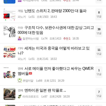
닉네임해야대
Lv.82
조회 3801
추천 1
16:44
닌텐도 스위치 2, 판매량 2300만 대 돌파
게임
8
댓글
파노키
Lv.51
조회 1503
16:43
구조적 다수, 보완수사권에 대한 감상 그리고
이슈
39
000에 대한 믿음
댓글
질문하는사람
Lv.74
조회 1413
추천 1
16:35
세계는 미국과 중국을 어떻게 바라보고 있
기타
11
나?
댓글
파노키
Lv.51
조회 2141
16:32
서로 메이플 먼저 좋아했다고 싸우는 QWER
연예
1
멤버들
댓글
큐땁이알
Lv.88
조회 1231
16:29
엔하이픈 일본 팬 악플로 ...
연예
7
댓글
라라크로포드
Lv.87
조회 2428
16:28