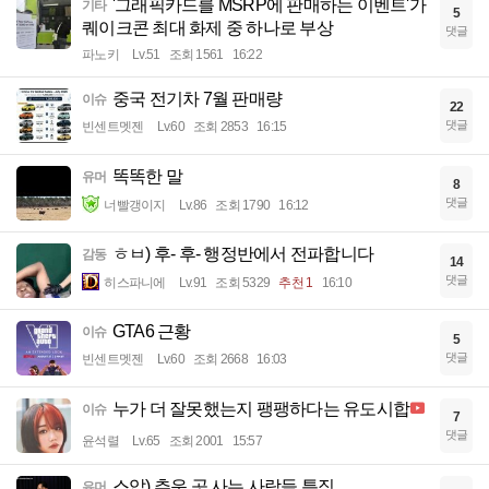
'그래픽카드를 MSRP에 판매하는 이벤트'가
기타
5
퀘이크콘 최대 화제 중 하나로 부상
댓글
파노키
Lv.51
조회 1561
16:22
중국 전기차 7월 판매량
이슈
22
댓글
빈센트멧젠
Lv.60
조회 2853
16:15
똑똑한 말
유머
8
댓글
너빨갱이지
Lv.86
조회 1790
16:12
ㅎㅂ) 후- 후- 행정반에서 전파합니다
감동
14
댓글
히스파니에
Lv.91
조회 5329
추천 1
16:10
GTA6 근황
이슈
5
댓글
빈센트멧젠
Lv.60
조회 2668
16:03
누가 더 잘못했는지 팽팽하다는 유도시합
이슈
7
댓글
윤석렬
Lv.65
조회 2001
15:57
스압) 추운 곳 사는 사람들 특징
유머