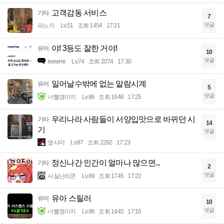
고객감동 서비스
기타
7
댓글
파노키
Lv.51
조회 1454
17:31
야! 3등도 잘한 거야!
유머
10
댓글
Ieewrre
Lv.74
조회 2074
17:30
일어날수밖에 없는 알람시계
유머
5
댓글
너빨갱이지
Lv.86
조회 1646
17:25
우리나라 사람들이 서양입맛으로 바뀌던 시
기타
14
기
댓글
옆사마
Lv.87
조회 2292
17:23
정신나간 인간이 얼마나 많으면...
기타
2
댓글
사실난라쿤
Lv.89
조회 1745
17:22
유아 스릴러
유머
10
댓글
너빨갱이지
Lv.86
조회 1445
17:16