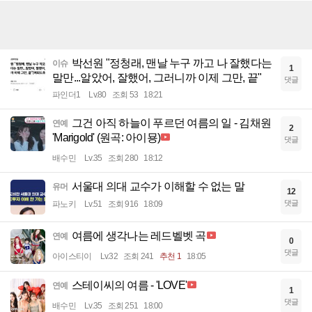
박선원 "정청래, 맨날 누구 까고 나 잘했다는
이슈
1
말만...알았어, 잘했어, 그러니까 이제 그만, 끝"
댓글
파인더1
Lv.80
조회 53
18:21
그건 아직 하늘이 푸르던 여름의 일 - 김채원
연예
2
'Marigold' (원곡: 아이묭)
댓글
배수민
Lv.35
조회 280
18:12
서울대 의대 교수가 이해할 수 없는 말
유머
12
댓글
파노키
Lv.51
조회 916
18:09
여름에 생각나는 레드벨벳 곡
연예
0
댓글
아이스티이
Lv.32
조회 241
추천 1
18:05
스테이씨의 여름 - 'LOVE'
연예
1
댓글
배수민
Lv.35
조회 251
18:00