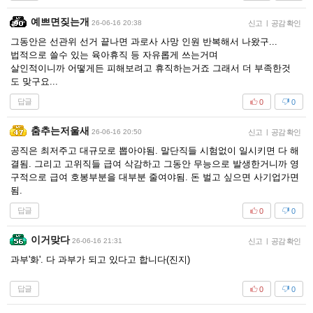
예쁘면짖는개
26-06-16 20:38
신고
|
공감 확인
그동안은 선관위 선거 끝나면 과로사 사망 인원 반복해서 나왔구...
법적으로 쓸수 있는 육아휴직 등 자유롭게 쓰는거며
살인적이니까 어떻게든 피해보려고 휴직하는거죠 그래서 더 부족한것
도 맞구요...
답글
0
0
춤추는저울새
26-06-16 20:50
신고
|
공감 확인
공직은 최저주고 대규모로 뽑아야됨. 말단직들 시험없이 일시키면 다 해
결됨. 그리고 고위직들 급여 삭감하고 그동안 무능으로 발생한거니까 영
구적으로 급여 호봉부분을 대부분 줄여야됨. 돈 벌고 싶으면 사기업가면
됨.
답글
0
0
이거맞다
26-06-16 21:31
신고
|
공감 확인
과부'화'. 다 과부가 되고 있다고 합니다(진지)
답글
0
0