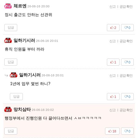
체르엔
26-06-16 20:00
신고
|
공감 확인
정시 출근도 안하는 선관위
답글
2
0
일하기시러
26-06-16 20:01
신고
|
공감 확인
휴직 인원들 부터 까라
답글
1
0
일하기시러
26-06-16 20:01
신고
|
공감 확인
1년에 업무 몇번 하니?
답글
1
0
망치삼타
26-06-16 20:02
신고
|
공감 확인
행정부에서 진행인원 다 끌어다쓰면서 ㅅㅂㅋㅋㅋㅋㅋ
답글
18
0