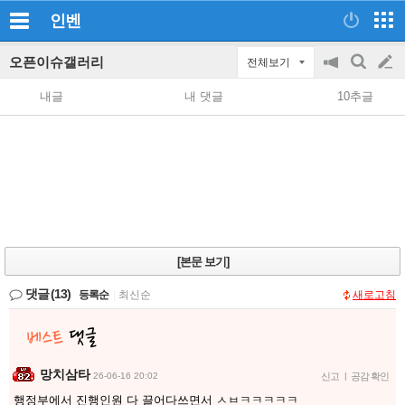
인벤
오픈이슈갤러리
전체보기
공
검
글
지
색
내글
내 댓글
10추글
on/off
쓰
기
[본문 보기]
댓글
(13)
등록순
|
최신순
새로고침
망치삼타
26-06-16 20:02
신고
|
공감 확인
행정부에서 진행인원 다 끌어다쓰면서 ㅅㅂㅋㅋㅋㅋㅋ