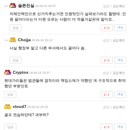
슬픈진실
26-06-16 20:07
신고
|
공감 확인
자체인력만으로 선거치루는거면 인원탓인가 살펴보기라도 할텐데..인
원 끌어다쓰는거 이젠 모르는 사람이 더 적을거같은데 말이죠..
답글
0
0
Chojja
26-06-16 20:12
신고
|
공감 확인
사실 행정부 말고 다른 부서에서도 끌어다 씀..
답글
0
0
Cryptos
26-06-16 20:07
신고
|
공감 확인
윗대가리들은 법관들에 겸직이라 책임소재가 약했던 게 구조적으로 취약
했던 부분인듯
답글
2
0
cloud7
26-06-16 20:23
신고
|
공감 확인
골프 연습하던데? 과부하?
답글
0
0