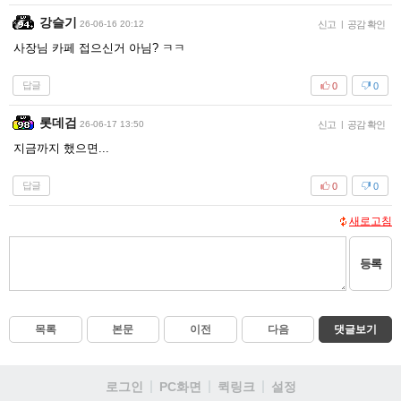
강슬기
26-06-16 20:12
신고
|
공감 확인
사장님 카페 접으신거 아님? ㅋㅋ
답글
0
0
롯데검
26-06-17 13:50
신고
|
공감 확인
지금까지 했으면...
답글
0
0
새로고침
등록
목록
본문
이전
다음
댓글보기
로그인
PC화면
퀵링크
설정