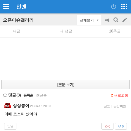
인벤
오픈이슈갤러리
전체보기
공
검
글
지
색
내글
내 댓글
10추글
on/off
쓰
기
[본문 보기]
댓글
(3)
등록순
|
최신순
새로고침
싱싱붕어
26-06-16 20:06
신고
|
공감 확인
이때 코스피 샀어야.. ㅠ
답글
0
0