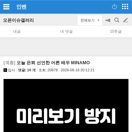
인벤
오픈이슈갤러리
전체보기
공
검
글
지
색
내글
내 댓글
10추글
on/off
쓰
기
[계층]
오늘 은퇴 선언한 어른 배우 MINAMO
입사
댓글: 10 개
조회:
20878
2026-06-16 20:12:21