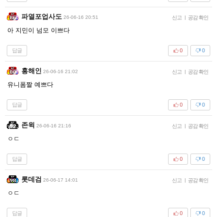
파열포업사도
26-06-16 20:51
신고
|
공감 확인
아 지민이 넘모 이쁘다
답글
0
0
홍해인
26-06-16 21:02
신고
|
공감 확인
유니폼짤 예쁘다
답글
0
0
존윅
26-06-16 21:16
신고
|
공감 확인
ㅇㄷ
답글
0
0
롯데검
26-06-17 14:01
신고
|
공감 확인
ㅇㄷ
답글
0
0