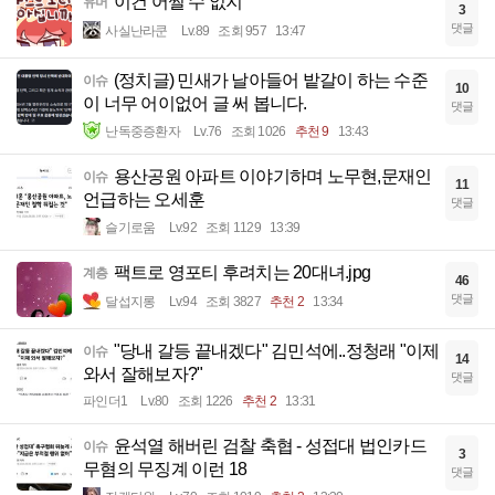
이건 어쩔 수 없지
유머
3
댓글
사실난라쿤
Lv.89
조회 957
13:47
(정치글) 민새가 날아들어 밭갈이 하는 수준
이슈
10
이 너무 어이없어 글 써 봅니다.
댓글
난독중증환자
Lv.76
조회 1026
추천 9
13:43
용산공원 아파트 이야기하며 노무현,문재인
이슈
11
언급하는 오세훈
댓글
슬기로움
Lv.92
조회 1129
13:39
팩트로 영포티 후려치는 20대녀.jpg
계층
46
댓글
달섭지롱
Lv.94
조회 3827
추천 2
13:34
"당내 갈등 끝내겠다" 김민석에..정청래 "이제
이슈
14
와서 잘해보자?"
댓글
파인더1
Lv.80
조회 1226
추천 2
13:31
윤석열 해버린 검찰 축협 - 성접대 법인카드
이슈
3
무혐의 무징계 이런 18
댓글