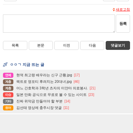
새로고침
등록
목록
본문
이전
다음
댓글보기
ㅇㅇㄱ 지금 뜨는 글
현역 최고령 배우라는 신구 근황.jpg
[17]
연예
팩트로 영포티 후려치는 20대녀.jpg
[46]
계층
어느 간호학과 3학년 츠자의 미얀마 의료봉사.
[21]
계층
일본 만화 공식으로 무료로 볼 수 있는 사이트
[23]
이슈
진짜 위약금 만들어야 할 부분
[14]
기타
김선태 영상에 충주시장 댓글
[11]
유머