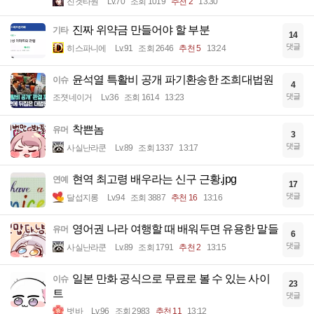
진겟타원
Lv.70
조회 1019
추천 2
13:30
진짜 위약금 만들어야 할 부분
기타
14
댓글
히스파니에
Lv.91
조회 2646
추천 5
13:24
윤석열 특활비 공개 파기환송한 조희대법원
이슈
4
댓글
조졋네이거
Lv.36
조회 1614
13:23
착쁜놈
유머
3
댓글
사실난라쿤
Lv.89
조회 1337
13:17
현역 최고령 배우라는 신구 근황.jpg
연예
17
댓글
달섭지롱
Lv.94
조회 3887
추천 16
13:16
영어권 나라 여행할 때 배워두면 유용한 말들
유머
6
댓글
사실난라쿤
Lv.89
조회 1791
추천 2
13:15
일본 만화 공식으로 무료로 볼 수 있는 사이
이슈
23
트
댓글
벗바
Lv.96
조회 2983
추천 11
13:12