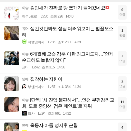
김민새가 진짜로 당 쪼개기 들어갔네요
이슈
0
댓글
하루5프로
Lv.50
조회 226
14:40
생긴것만봐도 성질 더러워보이는 벌꿀오소
유머
1
리
댓글
너빨갱이지
Lv.86
조회 280
14:39
6개월째 모습 감춘 이란 최고지도자…"언제
이슈
2
순교해도 놀랍지 않아"
댓글
균터
Lv.42
조회 315
14:36
집착하는 지헌이
연예
2
댓글
부엔까미노
Lv.87
조회 384
14:34
[단독] “차 진입 불편해서”…인천 부평감리교
이슈
11
회, 도로 중앙선 ‘검은 페인트’로 지워
댓글
입사
Lv.94
조회 691
14:32
옥동자 아들 정시후 근황
연예
4