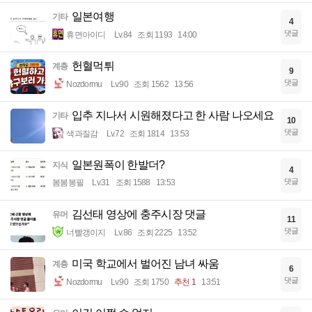
일본여행
기타
4
댓글
휴면아이디
Lv.84
조회 1193
14:00
헌혈먹튀
계층
9
댓글
Nozdormu
Lv.90
조회 1562
13:56
입추 지나서 시원해졌다고 한 사람 나오세요
기타
10
댓글
색과질감
Lv.72
조회 1814
13:53
일본원폭이 한발더?
지식
4
댓글
봄봄봉필
Lv.31
조회 1588
13:53
김선태 영상에 충주시장 댓글
유머
11
댓글
너빨갱이지
Lv.86
조회 2225
13:52
미국 학교에서 벌어진 남녀 싸움
계층
6
댓글
Nozdormu
Lv.90
조회 1750
추천 1
13:51