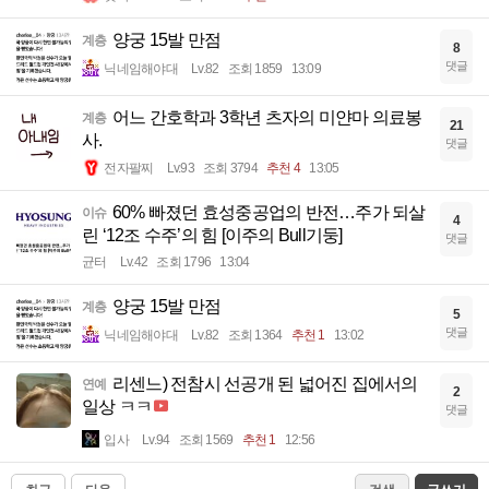
양궁 15발 만점
계층
8
댓글
닉네임해야대
Lv.82
조회 1859
13:09
어느 간호학과 3학년 츠자의 미얀마 의료봉
계층
21
사.
댓글
전자팔찌
Lv.93
조회 3794
추천 4
13:05
60% 빠졌던 효성중공업의 반전…주가 되살
이슈
4
린 ‘12조 수주’의 힘 [이주의 Bull기둥]
댓글
균터
Lv.42
조회 1796
13:04
양궁 15발 만점
계층
5
댓글
닉네임해야대
Lv.82
조회 1364
추천 1
13:02
리센느) 전참시 선공개 된 넓어진 집에서의
연예
2
일상 ㅋㅋ
댓글
입사
Lv.94
조회 1569
추천 1
12:56