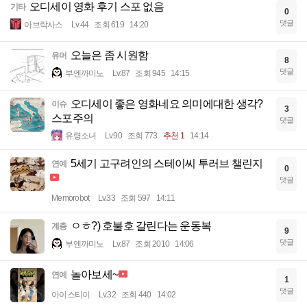
오디세이 영화 후기 스포 없음
기타
0
댓글
아브락사스
Lv.44
조회 619
14:20
오늘은 좀 시원함
유머
8
댓글
부엔까미노
Lv.87
조회 945
14:15
오디세이 좋은 영화네요 의미에대한 생각?
이슈
3
스포주의
댓글
유령소녀
Lv.90
조회 773
추천 1
14:14
5세기 고구려인의 스테이씨 투러브 챌린지
연예
0
댓글
Memorobot
Lv.33
조회 597
14:11
ㅇㅎ?) 호불호 갈린다는 운동복
계층
9
댓글
부엔까미노
Lv.87
조회 2010
14:06
놀아보세~
연예
1
댓글
아이스티이
Lv.32
조회 440
14:02