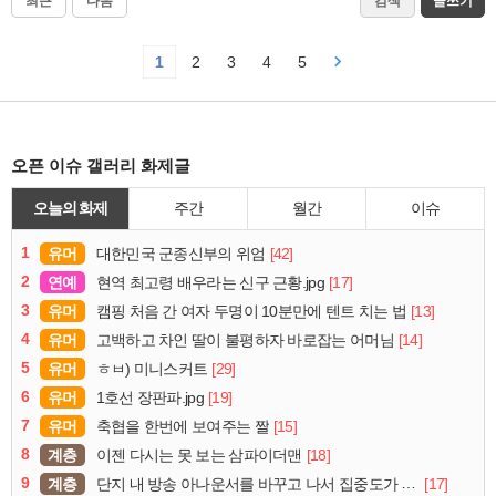
최근
다음
검색
글쓰기
1
2
3
4
5
오픈 이슈 갤러리 화제글
오늘의 화제
주간
월간
이슈
1
유머
[42]
대한민국 군종신부의 위엄
2
연예
[17]
현역 최고령 배우라는 신구 근황.jpg
3
유머
[13]
캠핑 처음 간 여자 두명이 10분만에 텐트 치는 법
4
유머
[14]
고백하고 차인 딸이 불평하자 바로잡는 어머님
5
유머
[29]
ㅎㅂ) 미니스커트
6
유머
[19]
1호선 장판파.jpg
7
유머
[15]
축협을 한번에 보여주는 짤
8
계층
[18]
이젠 다시는 못 보는 삼파이더맨
9
계층
[17]
단지 내 방송 아나운서를 바꾸고 나서 집중도가 확 올라갔다는 한 아파트의 안내방송