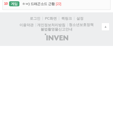
10
게임
[22]
ㅎㅂ) 드래곤소드 근황
로그인
PC화면
퀵링크
설정
청소년보호정책
이용약관
개인정보처리방침
▲
불법촬영물신고안내
(주)
인
벤