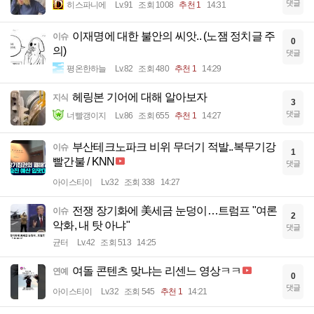
댓글
히스파니에
Lv.91
조회 1008
추천 1
14:31
이재명에 대한 불안의 씨앗.. (노잼 정치글 주
이슈
0
의)
댓글
평온한하늘
Lv.82
조회 480
추천 1
14:29
헤링본 기어에 대해 알아보자
지식
3
댓글
너빨갱이지
Lv.86
조회 655
추천 1
14:27
부산테크노파크 비위 무더기 적발..복무기강
이슈
1
빨간불 / KNN
댓글
아이스티이
Lv.32
조회 338
14:27
전쟁 장기화에 美세금 눈덩이…트럼프 "여론
이슈
2
악화, 내 탓 아냐"
댓글
균터
Lv.42
조회 513
14:25
여돌 콘텐츠 맞냐는 리센느 영상ㅋㅋ
연예
0
댓글
아이스티이
Lv.32
조회 545
추천 1
14:21