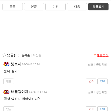
목록
본문
이전
다음
댓글쓰기
댓글
(10)
등록순
|
최신순
새로고침
빛로제
26-06-16 20:14
신고
|
공감 확인
눈나 잘가~
답글
0
0
너빨갱이지
26-06-16 20:14
신고
|
공감 확인
쫄땅 망하길 빌어야하나?
답글
0
0