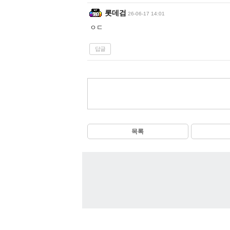
롯데검
26-06-17 14:01
ㅇㄷ
답글
목록