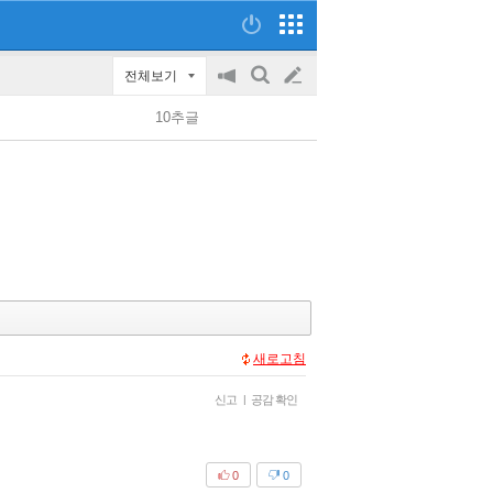
전체보기
공
검
글
지
색
10추글
on/off
쓰
기
새로고침
신고
|
공감 확인
0
0