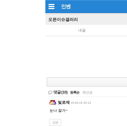
인벤
오픈이슈갤러리
내글
댓글
(10)
등록순
|
최신순
빛로제
26-06-16 20:14
눈나 잘가~
답글