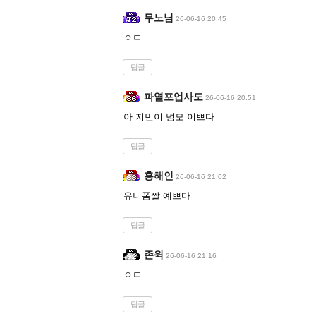
무노님
26-06-16 20:45
ㅇㄷ
답글
파열포업사도
26-06-16 20:51
아 지민이 넘모 이쁘다
답글
홍해인
26-06-16 21:02
유니폼짤 예쁘다
답글
존윅
26-06-16 21:16
ㅇㄷ
답글