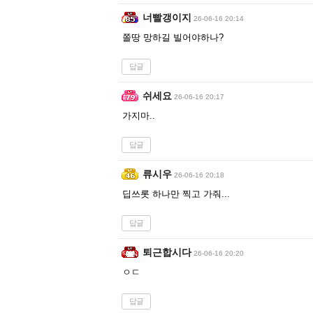
너빨갱이지
26-06-16 20:14
쫄땅 망하길 빌어야하나?
답글
쉬세요
26-06-16 20:17
가지마..
답글
류시우
26-06-16 20:18
딥쓰롯 하나만 찍고 가줘...
답글
퇴근합시다
26-06-16 20:20
ㅇㄷ
답글