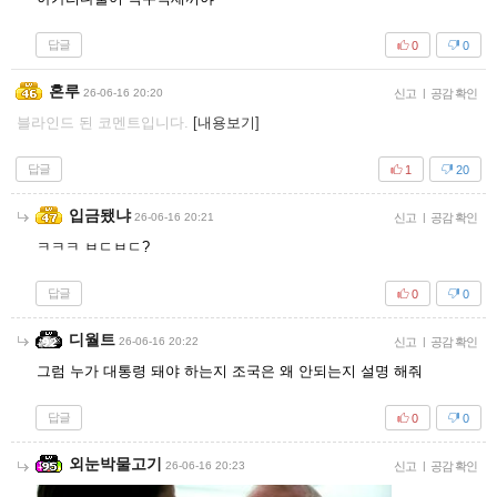
답글
0
0
혼루
26-06-16 20:20
신고
|
공감 확인
블라인드 된 코멘트입니다.
[내용보기]
답글
1
20
입금됐냐
26-06-16 20:21
신고
|
공감 확인
ㅋㅋㅋ ㅂㄷㅂㄷ?
답글
0
0
디월트
26-06-16 20:22
신고
|
공감 확인
그럼 누가 대통령 돼야 하는지 조국은 왜 안되는지 설명 해줘
답글
0
0
외눈박물고기
26-06-16 20:23
신고
|
공감 확인