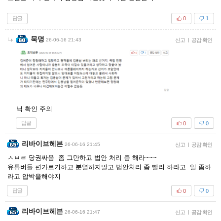
답글
0
1
묵명
26-06-16 21:43
신고
|
공감 확인
닉 확인 주의
답글
0
0
리바이브헤븐
26-06-16 21:45
신고
|
공감 확인
ㅅㅂㄹ 당권싸움 좀 그만하고 법안 처리 좀 해라~~~
유튜버들 편가르기하고 분열하지말고 법안처리 좀 빨리 하라고 일 좀하
라고 압박을해야지
답글
0
0
리바이브헤븐
26-06-16 21:47
신고
|
공감 확인