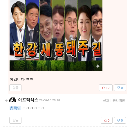
이겁니다 ㅋㅋ
답글
12
0
아프락삭스
26-06-16 20:18
신고
|
공감 확인
@묵명
ㅋㅋㅋㅋㅋㅋ
답글
0
0