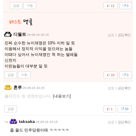
답글
이동
12
0
디월트
26-06-16 20:15
신고
|
공감 확인
진짜 순수한 뉴이재명은 10% 이하 일 듯
이용해서 정치적 이익을 얻으려는 놈들
이때다 싶어서 뉴이재명인 척 하는 벌레들
신천지
이런놈들이 대부분 일 듯
답글
이동
10
0
혼루
26-06-16 20:15
신고
|
공감 확인
블라인드 된 코멘트입니다.
[내용보기]
답글
1
30
taksaka
26-06-16 20:15
신고
|
공감 확인
풉 올드 민주당원이래 ㅋㅋㅋㅋㅋ