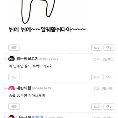
답글
0
0
외눈박물고기
26-06-16 20:21
신고
|
공감 확인
아 민주당 올드 수박이라고?
답글
0
0
내란의힘
26-06-16 20:25
신고
|
공감 확인
숨을 30분만 참아보세요
답글
0
0
너굴사장
26-06-16 20:45
|