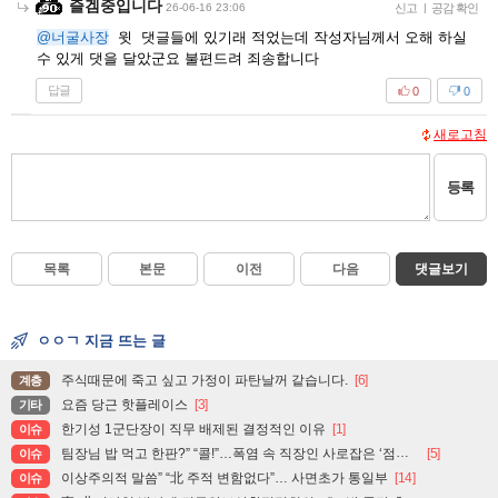
즐겜중입니다
26-06-16 23:06
신고
|
공감 확인
@너굴사장
윗 댓글들에 있기래 적었는데 작성자님께서 오해 하실
수 있게 댓을 달았군요 불편드려 죄송합니다
답글
0
0
새로고침
등록
목록
본문
이전
다음
댓글보기
ㅇㅇㄱ 지금 뜨는 글
주식때문에 죽고 싶고 가정이 파탄날꺼 같습니다.
[6]
계층
요즘 당근 핫플레이스
[3]
기타
한기성 1군단장이 직무 배제된 결정적인 이유
[1]
이슈
팀장님 밥 먹고 한판?” “콜!”…폭염 속 직장인 사로잡은 ‘점심 몰캉스’
[5]
이슈
이상주의적 말씀” “北 주적 변함없다”… 사면초가 통일부
[14]
이슈