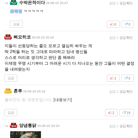
수박은적이다
26-06-16 20:47
신고
|
공감 확인
@묵명
ㅋㅋㅋㅋㅋ
답글
0
0
삐요히코
26-06-16 20:16
신고
|
공감 확인
지들이 선동당하는 줄도 모르고 열심히 싸우는 게
딱 2찍들 하는 짓 그대로 따라하고 있네 병신들
스스로 머리로 생각하고 판단 좀 해봐라
이재명 무명 시기부터 그 어려운 시기 다 지나오는 동안 그들이 어떤 결정
을 내려왔는지
답글
1
0
혼루
26-06-16 20:18
신고
|
공감 확인
블라인드 된 코멘트입니다.
[내용보기]
답글
2
19
양념통닭
26-06-16 20:20
신고
|
공감 확인