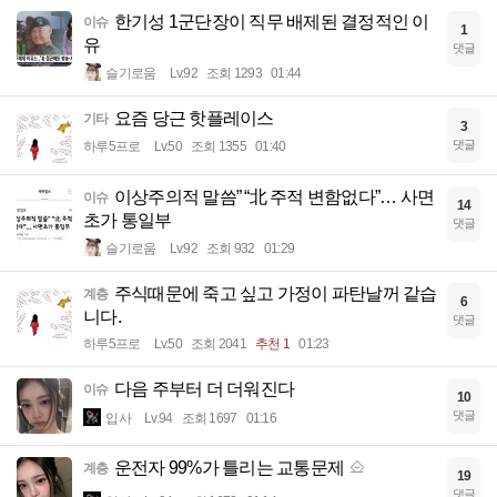
한기성 1군단장이 직무 배제된 결정적인 이
이슈
1
유
댓글
슬기로움
Lv.92
조회 1293
01:44
요즘 당근 핫플레이스
기타
3
댓글
하루5프로
Lv.50
조회 1355
01:40
이상주의적 말씀” “北 주적 변함없다”… 사면
이슈
14
초가 통일부
댓글
슬기로움
Lv.92
조회 932
01:29
주식때문에 죽고 싶고 가정이 파탄날꺼 같습
계층
6
니다.
댓글
하루5프로
Lv.50
조회 2041
추천 1
01:23
다음 주부터 더 더워진다
이슈
10
댓글
입사
Lv.94
조회 1697
01:16
운전자 99%가 틀리는 교통문제
계층
19
댓글