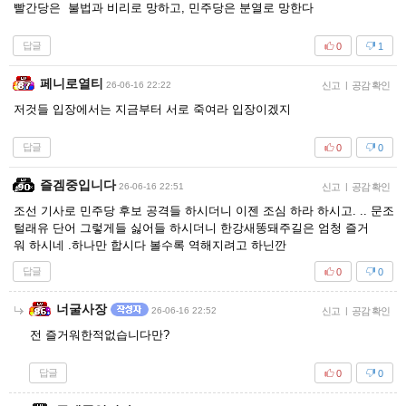
빨간당은 불법과 비리로 망하고, 민주당은 분열로 망한다
답글
0
1
페니로열티
26-06-16 22:22
신고
|
공감 확인
저것들 입장에서는 지금부터 서로 죽여라 입장이겠지
답글
0
0
즐겜중입니다
26-06-16 22:51
신고
|
공감 확인
조선 기사로 민주당 후보 공격들 하시더니 이젠 조심 하라 하시고. .. 문조
털래유 단어 그렇게들 싫어들 하시더니 한강새똥돼주길은 엄청 즐거
워 하시네 .하나만 합시다 볼수록 역해지려고 하닌깐
답글
0
0
너굴사장
26-06-16 22:52
신고
|
공감 확인
전 즐거워한적없습니다만?
답글
0
0