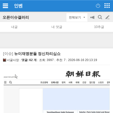
인벤
오픈이슈갤러리
전체보기
공
검
글
지
색
내글
내 댓글
10추글
on/off
쓰
기
[이슈]
뉴이재명분들 정신차리십쇼
너굴사장
댓글: 62 개
조회:
3997
추천:
7
2026-06-16 20:13:19