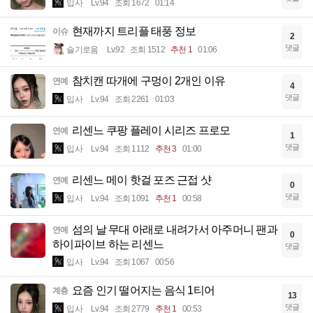
입사
Lv.94
조회 1672
01:14
현재까지 트리플 태풍 정보
이슈
2
댓글
슬기로움
Lv.92
조회 1512
추천 1
01:06
참치캔 따개에 구멍이 2개인 이유
연예
4
댓글
입사
Lv.94
조회 2261
01:03
리센느 쿠팡 플레이 시리즈 프로모
연예
1
댓글
입사
Lv.94
조회 1112
추천 3
01:00
리센느 메이 핫걸 포즈 근접 샷
연예
0
댓글
입사
Lv.94
조회 1091
추천 1
00:58
섬의 날 무대 아래로 내려가서 아주머니 팬과
연예
0
하이파이브 하는 리센느
댓글
입사
Lv.94
조회 1067
00:56
요즘 인기 떨어지는 음식 1티어
계층
13
댓글
입사
Lv.94
조회 2779
추천 1
00:53