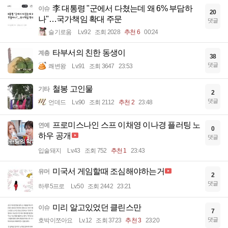
李 대통령 "군에서 다쳤는데 왜 6% 부담하
이슈
20
나"…국가책임 확대 주문
댓글
슬기로움
Lv.92
조회 2028
추천 6
00:24
타부서의 친한 동생이
계층
38
댓글
쾌변왕
Lv.91
조회 3647
23:53
철봉 고인물
기타
2
댓글
언데드
Lv.90
조회 2112
추천 2
23:48
프로미스나인 스프 이채영 이나경 플러팅 노
연예
0
하우 공개
댓글
입술돼지
Lv.43
조회 752
추천 1
23:43
미국서 게임할때 조심해야하는거
유머
2
댓글
하루5프로
Lv.50
조회 2442
23:21
미리 알고있었던 클린스만
이슈
7
댓글
호박이쪼아요
Lv.12
조회 3723
추천 3
23:20