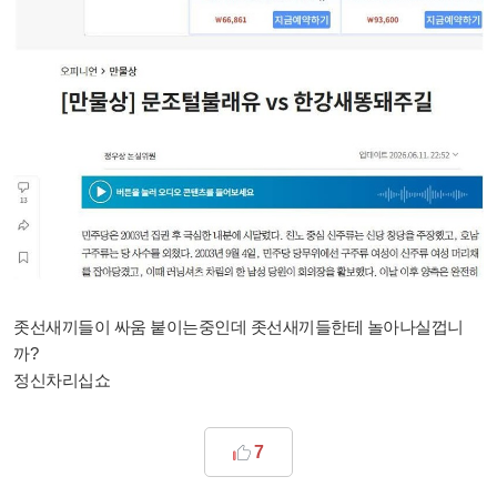
좃선새끼들이 싸움 붙이는중인데 좃선새끼들한테 놀아나실껍니
까?
정신차리십쇼
7