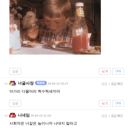
답글
0
0
너굴사장
26-06-16 20:47
신고
|
공감 확인
아가리 다물어라 짝수찍새끼야
답글
1
0
니네임
26-06-16 21:03
신고
|
공감 확인
사회악은 너같은 놈이니까 나대지 말라고