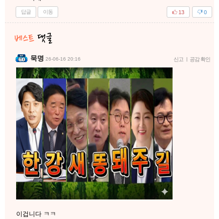
답글
이동
13
0
묵명
26-06-16 20:16
신고
|
공감 확인
이겁니다 ㅋㅋ