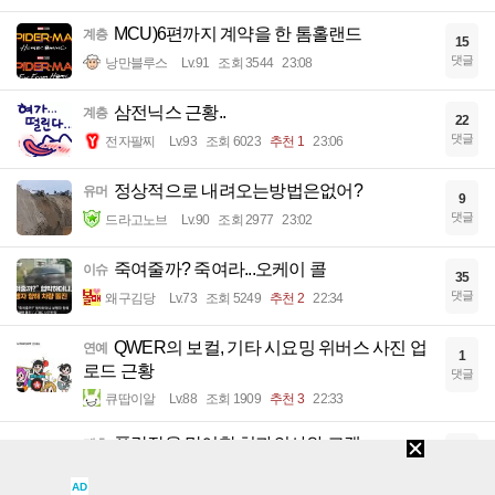
MCU)6편까지 계약을 한 톰홀랜드
계층
15
댓글
낭만블루스
Lv.91
조회 3544
23:08
삼전닉스 근황..
계층
22
댓글
전자팔찌
Lv.93
조회 6023
추천 1
23:06
정상적으로 내려오는방법은없어?
유머
9
댓글
드라고노브
Lv.90
조회 2977
23:02
죽여줄까? 죽여라...오케이 콜
이슈
35
댓글
왜구김당
Lv.73
조회 5249
추천 2
22:34
QWER의 보컬, 기타 시요밍 위버스 사진 업
연예
1
로드 근황
댓글
큐땁이알
Lv.88
조회 1909
추천 3
22:33
폭락장을 맞이한 치과의사와 고객
계층
1
댓글
강슬기
Lv.94
조회 5062
추천 1
22:31
AD