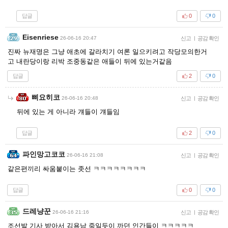
답글
0
0
Eisenriese
26-06-16 20:47
신고
|
공감 확인
진짜 뉴재명은 그냥 애초에 갈라치기 여론 일으키려고 작당모의한거
고 내란당이랑 리박 조중동같은 애들이 뒤에 있는거같음
답글
2
0
삐요히코
26-06-16 20:48
신고
|
공감 확인
뒤에 있는 게 아니라 걔들이 걔들임
답글
2
0
파인망고코코
26-06-16 21:08
신고
|
공감 확인
같은편끼리 싸움붙이는 좃선 ㅋㅋㅋㅋㅋㅋㅋㅋ
답글
0
0
드레냥꾼
26-06-16 21:16
신고
|
공감 확인
조선발 기사 받아서 김용남 죽일듯이 까던 인간들이 ㅋㅋㅋㅋㅋ