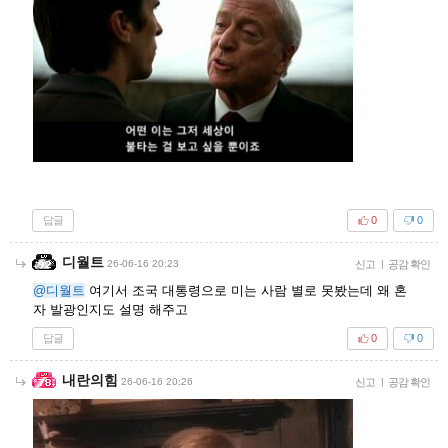
답글
0
0
디월트
26-06-16 20:23
신고
|
공감 확인
@디월트
여기서 조국 대통령으로 미는 사람 별로 못봤는데 왜 혼
자 발광인지도 설명 해주고
답글
0
0
내란의힘
26-06-16 20:26
신고
|
공감 확인