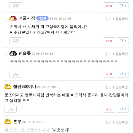
답글
0
0
너굴사장
26-06-16 20:46
신고
|
공감 확인
ㅈ까네 ㅂㅅ 새끼 뭐 고성국지령에 움직이냐?
민주당분열시키라고?꺼져 ㅂㅅ새끼야
답글
0
0
랜슬롯
26-06-17 00:38
신고
|
공감 확인
ㅋㅋㅋㅋㅋㅋㅋㅋㅋㅋㅋㅋㅋㅋㅋㅋㅋㅋㅋㅋㅋㅋㅋㅋㅋㅋㅋㅋ
답글
0
0
철권8레이나
26-06-16 20:19
신고
|
공감 확인
문조어쩌고 앵무새처럼 반복하는 애들 = 프락치 똥파리 뮨파 잔당들이라
고 생각함 ㅋㅋ
답글
1
0
혼루
26-06-16 20:19
신고
|
공감 확인
블라인드 된 코멘트입니다.
[내용보기]