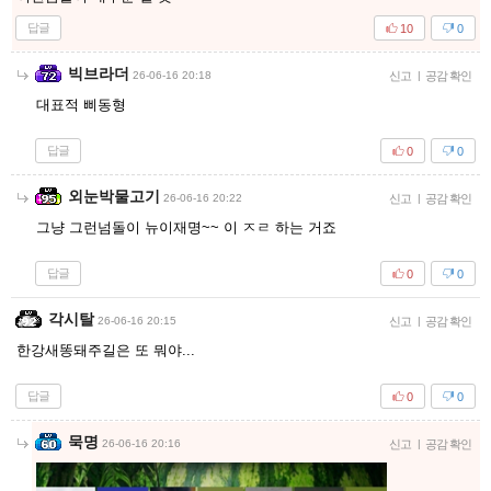
답글
10
0
빅브라더
26-06-16 20:18
신고
|
공감 확인
대표적 삐동형
답글
0
0
외눈박물고기
26-06-16 20:22
신고
|
공감 확인
그냥 그런넘돌이 뉴이재명~~ 이 ㅈㄹ 하는 거죠
답글
0
0
각시탈
26-06-16 20:15
신고
|
공감 확인
한강새똥돼주길은 또 뭐야...
답글
0
0
묵명
26-06-16 20:16
신고
|
공감 확인