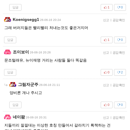
답글
1
0
Koenigsegg1
26-06-16 20:24
신고
|
공감 확인
그래 버러지들은 빨리빨리 처내는것도 좋은거지머
답글
1
0
조이보이
26-06-16 20:26
신고
|
공감 확인
문조털래유, 뉴이재명 거리는 사람들 둘다 똑같음
답글
0
2
그림자군주
26-06-16 21:11
신고
|
공감 확인
양비론 개나 주시고
답글
0
0
네이팜
26-06-16 20:31
신고
|
공감 확인
지들끼리 낄낄대는 이상한 호칭 만들어서 갈라치기 획책하는 건