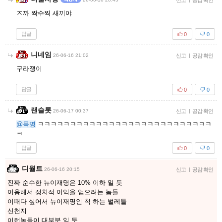
신고
공감 확인
ㅈ까 짝수찍 새끼야
답글
0
0
니네임
26-06-16 21:02
신고
|
공감 확인
구라쟁이
답글
0
0
랜슬롯
26-06-17 00:37
신고
|
공감 확인
@묵명
ㅋㅋㅋㅋㅋㅋㅋㅋㅋㅋㅋㅋㅋㅋㅋㅋㅋㅋㅋㅋㅋㅋㅋㅋㅋㅋㅋ
ㅋ
답글
0
0
디월트
26-06-16 20:15
신고
|
공감 확인
진짜 순수한 뉴이재명은 10% 이하 일 듯
이용해서 정치적 이익을 얻으려는 놈들
이때다 싶어서 뉴이재명인 척 하는 벌레들
신천지
이런놈들이 대부분 일 듯