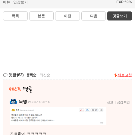
메뉴
인장보기
EXP 59%
목록
본문
이전
다음
댓글쓰기
댓글
(62)
등록순
|
최신순
새로고침
묵명
26-06-16 20:16
신고
|
공감 확인
ㅈㄹ하네 ㅋㅋㅋㅋㅋ