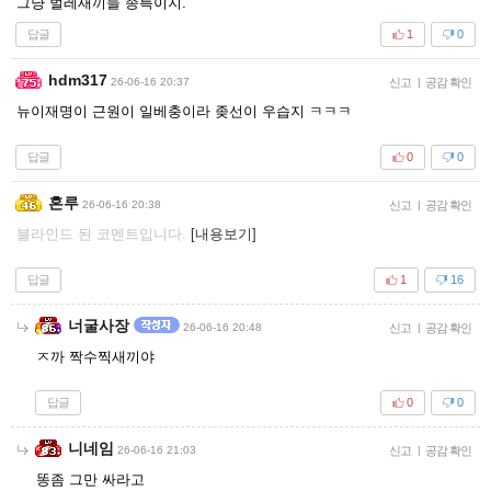
그냥 벌레새끼들 종특이지.
답글
1
0
hdm317
26-06-16 20:37
신고
|
공감 확인
뉴이재명이 근원이 일베충이라 좆선이 우습지 ㅋㅋㅋ
답글
0
0
혼루
26-06-16 20:38
신고
|
공감 확인
블라인드 된 코멘트입니다.
[내용보기]
답글
1
16
너굴사장
26-06-16 20:48
신고
|
공감 확인
ㅈ까 짝수찍새끼야
답글
0
0
니네임
26-06-16 21:03
신고
|
공감 확인
똥좀 그만 싸라고