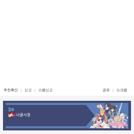
추천확인
신고
스팸신고
공유
스크랩
갑부
너굴사장