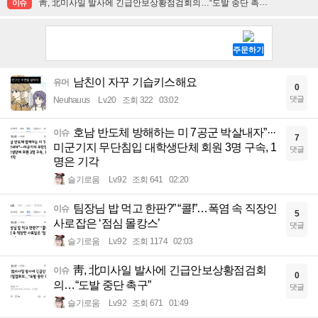
靑, 北미사일 발사에 긴급안보상황점검회의…“도발 중단 촉구”
이슈
남친이 자꾸 기습키스해요
유머
0
댓글
Neuhauus
Lv.20
조회 322
03:02
호남 반도체 방해하는 미 7공군 박살내자”···
이슈
7
미군기지 무단침입 대학생단체 회원 3명 구속, 1
댓글
명은 기각
슬기로움
Lv.92
조회 641
02:20
팀장님 밥 먹고 한판?” “콜!”…폭염 속 직장인
이슈
5
사로잡은 ‘점심 몰캉스’
댓글
슬기로움
Lv.92
조회 1174
02:03
靑, 北미사일 발사에 긴급안보상황점검회
이슈
0
의…“도발 중단 촉구”
댓글
슬기로움
Lv.92
조회 671
01:49