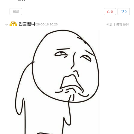
답글
0
0
입금됐냐
26-06-16 20:20
신고
|
공감 확인