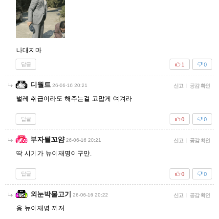
나대지마
답글
1
0
디월트
26-06-16 20:21
신고
|
공감 확인
벌레 취급이라도 해주는걸 고맙게 여겨라
답글
0
0
부자될꼬얌
26-06-16 20:21
신고
|
공감 확인
딱 시기가 뉴이재명이구만.
답글
0
0
외눈박물고기
26-06-16 20:22
신고
|
공감 확인
응 뉴이재명 꺼져