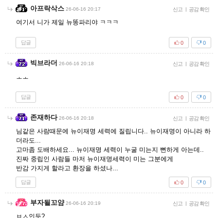
아프락삭스
26-06-16 20:17
신고
|
공감 확인
여기서 니가 제일 뉴똥파리야 ㅋㅋㅋ
답글
0
0
빅브라더
26-06-16 20:18
신고
|
공감 확인
ㅗㅗ
답글
0
0
존재하다
26-06-16 20:18
신고
|
공감 확인
님같은 사람때문에 뉴이재명 세력에 질립니다.. 뉴이재명이 아니라 하
더라도...
고마좀 도배하세요... 뉴이재명 세력이 누굴 미는지 뻔하게 아는데..
진짜 중립인 사람들 마저 뉴이재명세력이 미는 그분에게
반감 가지게 할라고 환장을 하셨나...
답글
0
0
부자될꼬얌
26-06-16 20:19
신고
|
공감 확인
ㅂㅅ인듯?