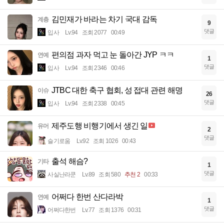
김민재가 바라는 차기 국대 감독
계층
9
댓글
입사
Lv.94
조회 2077
00:49
편의점 과자 먹고 눈 돌아간 JYP ㅋㅋ
연예
1
댓글
입사
Lv.94
조회 2346
00:46
JTBC 대한 축구 협회, 성 접대 관련 해명
이슈
26
댓글
입사
Lv.94
조회 2338
00:45
제주도행 비행기에서 생긴 일
유머
2
댓글
슬기로움
Lv.92
조회 1026
00:43
출석 해슴?
기타
1
댓글
사실난라쿤
Lv.89
조회 580
추천 2
00:33
어쩌다 한번 산다라박
연예
1
댓글
어쩌다한번
Lv.77
조회 1376
00:31