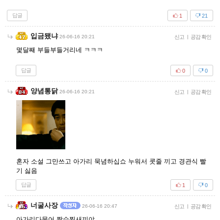
답글
1
21
입금됐냐
26-06-16 20:21
신고
|
공감 확인
몇달째 부들부들거리네 ㅋㅋㅋ
답글
0
0
양념통닭
26-06-16 20:21
신고
|
공감 확인
혼자 소설 그만쓰고 아가리 묵념하십쇼 누워서 콧줄 끼고 경관식 빨
기 싫음
답글
1
0
너굴사장
26-06-16 20:47
신고
|
공감 확인
아가리다물어 짝수찍새끼야