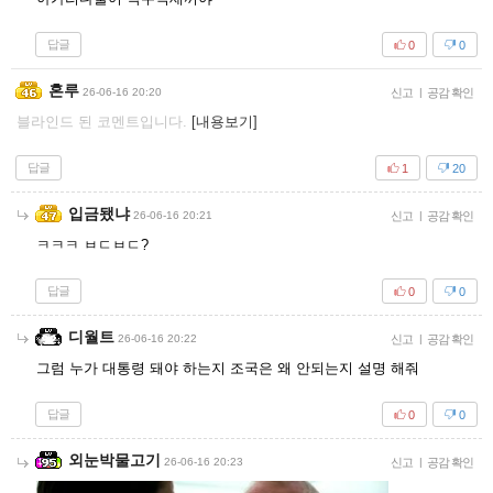
답글
0
0
혼루
26-06-16 20:20
신고
|
공감 확인
블라인드 된 코멘트입니다.
[내용보기]
답글
1
20
입금됐냐
26-06-16 20:21
신고
|
공감 확인
ㅋㅋㅋ ㅂㄷㅂㄷ?
답글
0
0
디월트
26-06-16 20:22
신고
|
공감 확인
그럼 누가 대통령 돼야 하는지 조국은 왜 안되는지 설명 해줘
답글
0
0
외눈박물고기
26-06-16 20:23
신고
|
공감 확인