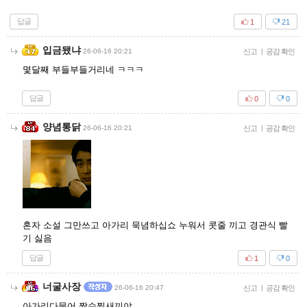
답글
1
21
입금됐냐
26-06-16 20:21
신고
|
공감 확인
몇달째 부들부들거리네 ㅋㅋㅋ
답글
0
0
양념통닭
26-06-16 20:21
신고
|
공감 확인
혼자 소설 그만쓰고 아가리 묵념하십쇼 누워서 콧줄 끼고 경관식 빨
기 싫음
답글
1
0
너굴사장
26-06-16 20:47
신고
|
공감 확인
아가리다물어 짝수찍새끼야