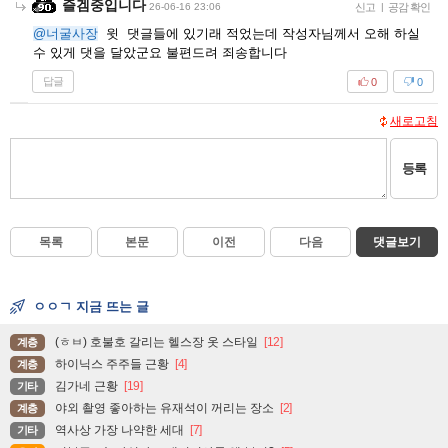
즐겜중입니다
26-06-16 23:06
신고
|
공감 확인
@너굴사장
윗 댓글들에 있기래 적었는데 작성자님께서 오해 하실
수 있게 댓을 달았군요 불편드려 죄송합니다
답글
0
0
새로고침
등록
목록
본문
이전
다음
댓글보기
ㅇㅇㄱ 지금 뜨는 글
(ㅎㅂ) 호불호 갈리는 헬스장 옷 스타일
[12]
계층
하이닉스 주주들 근황
[4]
계층
김가네 근황
[19]
기타
야외 촬영 좋아하는 유재석이 꺼리는 장소
[2]
계층
역사상 가장 나약한 세대
[7]
기타