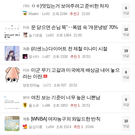
ㅇㅎ)멋있는거 보여주려고 준비한 처자
기타
6
댓글
Maxim
Lv.91
조회 2284
추천 2
21:00
문 닫으면 손님 뚝"‥폭염 속 '개문냉방' 70%
이슈
10
댓글
슬기로움
Lv.92
조회 1384
21:00
(리센느) 다이어트 전 제철 미나미 시절
계층
19
댓글
옆사마
Lv.87
조회 1530
추천 3
20:53
미군 무기 고갈과 미국에게 배상금 내어 놓으
이슈
6
라는 이란.
댓글
영원한하늘
Lv.71
조회 937
20:52
여친 보는 기준이 너무 높은 니뽄남
유머
0
댓글
풀소유
Lv.86
조회 1953
추천 1
20:51
[WNBA] 여자농구의 와일드한 반칙
계층
10
댓글
달섭지롱
Lv.94
조회 1514
추천 1
20:44