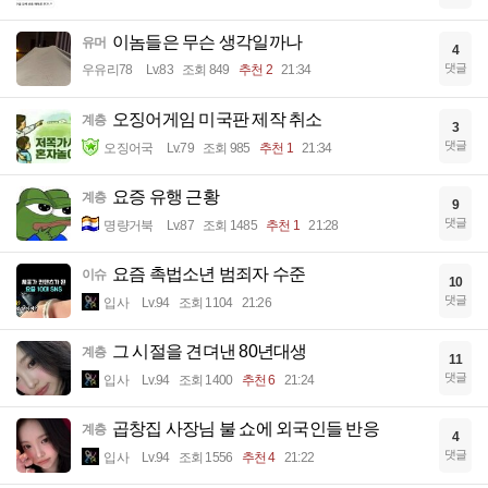
이놈들은 무슨 생각일까나
유머
4
댓글
우유리78
Lv.83
조회 849
추천 2
21:34
오징어게임 미국판 제작 취소
계층
3
댓글
오징어국
Lv.79
조회 985
추천 1
21:34
요증 유행 근황
계층
9
댓글
명량거북
Lv.87
조회 1485
추천 1
21:28
요즘 촉법소년 범죄자 수준
이슈
10
댓글
입사
Lv.94
조회 1104
21:26
그 시절을 견뎌낸 80년대생
계층
11
댓글
입사
Lv.94
조회 1400
추천 6
21:24
곱창집 사장님 불 쇼에 외국인들 반응
계층
4
댓글
입사
Lv.94
조회 1556
추천 4
21:22