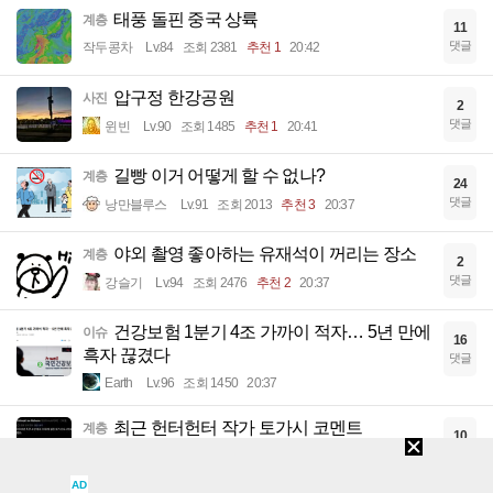
태풍 돌핀 중국 상륙
계층
11
댓글
작두콩차
Lv.84
조회 2381
추천 1
20:42
압구정 한강공원
사진
2
댓글
윈빈
Lv.90
조회 1485
추천 1
20:41
길빵 이거 어떻게 할 수 없나?
계층
24
댓글
낭만블루스
Lv.91
조회 2013
추천 3
20:37
야외 촬영 좋아하는 유재석이 꺼리는 장소
계층
2
댓글
강슬기
Lv.94
조회 2476
추천 2
20:37
건강보험 1분기 4조 가까이 적자… 5년 만에
이슈
16
흑자 끊겼다
댓글
Earth
Lv.96
조회 1450
20:37
최근 헌터헌터 작가 토가시 코멘트
계층
10
댓글
작두콩차
Lv.84
조회 1917
추천 3
20:36
AD