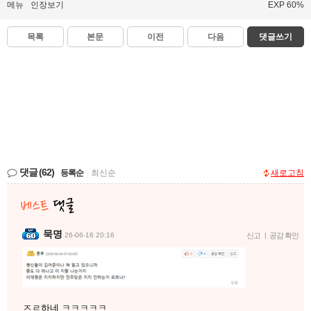
메뉴
인장보기
EXP 60%
목록
본문
이전
다음
댓글쓰기
댓글
(62)
등록순
|
최신순
새로고침
묵명
26-06-16 20:16
신고
|
공감 확인
ㅈㄹ하네 ㅋㅋㅋㅋㅋ