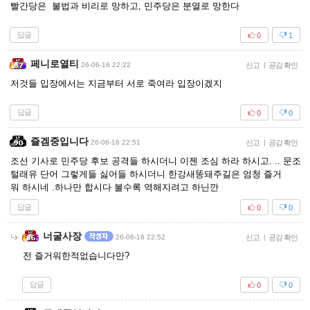
빨간당은 불법과 비리로 망하고, 민주당은 분열로 망한다
답글
0
1
페니로열티
26-06-16 22:22
신고
|
공감 확인
저것들 입장에서는 지금부터 서로 죽여라 입장이겠지
답글
0
0
즐겜중입니다
26-06-16 22:51
신고
|
공감 확인
조선 기사로 민주당 후보 공격들 하시더니 이젠 조심 하라 하시고. .. 문조
털래유 단어 그렇게들 싫어들 하시더니 한강새똥돼주길은 엄청 즐거
워 하시네 .하나만 합시다 볼수록 역해지려고 하닌깐
답글
0
0
너굴사장
26-06-16 22:52
신고
|
공감 확인
전 즐거워한적없습니다만?
답글
0
0