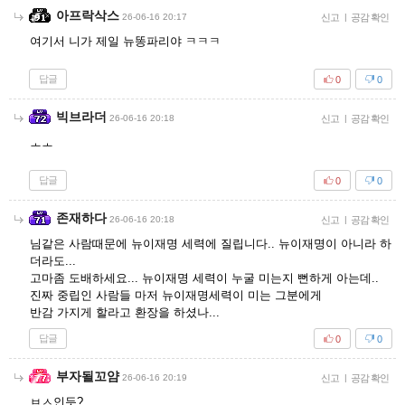
아프락삭스
26-06-16 20:17
신고
|
공감 확인
여기서 니가 제일 뉴똥파리야 ㅋㅋㅋ
답글
0
0
빅브라더
26-06-16 20:18
신고
|
공감 확인
ㅗㅗ
답글
0
0
존재하다
26-06-16 20:18
신고
|
공감 확인
님같은 사람때문에 뉴이재명 세력에 질립니다.. 뉴이재명이 아니라 하
더라도...
고마좀 도배하세요... 뉴이재명 세력이 누굴 미는지 뻔하게 아는데..
진짜 중립인 사람들 마저 뉴이재명세력이 미는 그분에게
반감 가지게 할라고 환장을 하셨나...
답글
0
0
부자될꼬얌
26-06-16 20:19
신고
|
공감 확인
ㅂㅅ인듯?