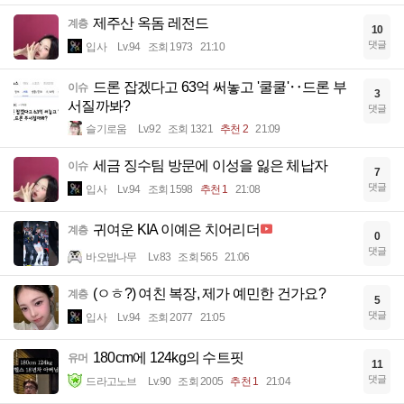
제주산 옥돔 레전드
계층
10
댓글
입사
Lv.94
조회 1973
21:10
드론 잡겠다고 63억 써놓고 '쿨쿨'‥드론 부
이슈
3
서질까봐?
댓글
슬기로움
Lv.92
조회 1321
추천 2
21:09
세금 징수팀 방문에 이성을 잃은 체납자
이슈
7
댓글
입사
Lv.94
조회 1598
추천 1
21:08
귀여운 KIA 이예은 치어리더
계층
0
댓글
바오밥나무
Lv.83
조회 565
21:06
(ㅇㅎ?) 여친 복장, 제가 예민한 건가요?
계층
5
댓글
입사
Lv.94
조회 2077
21:05
180cm에 124kg의 수트핏
유머
11
댓글
드라고노브
Lv.90
조회 2005
추천 1
21:04