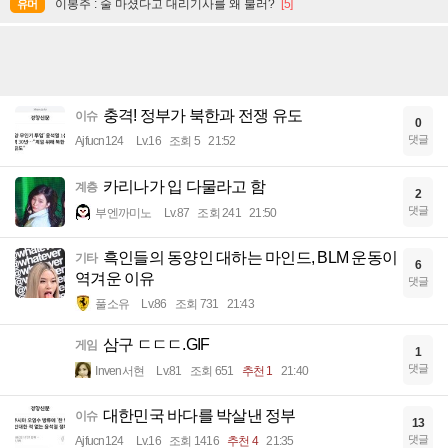
이봉주 : 술 마셨다고 대리기사를 왜 불러?
[5]
유머
충격! 정부가 북한과 전쟁 유도
이슈
0
댓글
Ajfucn124
Lv.16
조회 5
21:52
카리나가 입 다물라고 함
계층
2
댓글
부엔까미노
Lv.87
조회 241
21:50
흑인들의 동양인 대하는 마인드, BLM 운동이
기타
6
역겨운 이유
댓글
풀소유
Lv.86
조회 731
21:43
삼구 ㄷㄷㄷ.GIF
게임
1
댓글
Inven서현
Lv.81
조회 651
추천 1
21:40
대한민국 바다를 박살낸 정부
이슈
13
댓글
Ajfucn124
Lv.16
조회 1416
추천 4
21:35