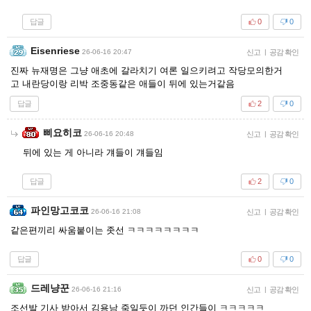
답글
0
0
Eisenriese
26-06-16 20:47
신고
|
공감 확인
진짜 뉴재명은 그냥 애초에 갈라치기 여론 일으키려고 작당모의한거
고 내란당이랑 리박 조중동같은 애들이 뒤에 있는거같음
답글
2
0
삐요히코
26-06-16 20:48
신고
|
공감 확인
뒤에 있는 게 아니라 걔들이 걔들임
답글
2
0
파인망고코코
26-06-16 21:08
신고
|
공감 확인
같은편끼리 싸움붙이는 좃선 ㅋㅋㅋㅋㅋㅋㅋㅋ
답글
0
0
드레냥꾼
26-06-16 21:16
신고
|
공감 확인
조선발 기사 받아서 김용남 죽일듯이 까던 인간들이 ㅋㅋㅋㅋㅋ