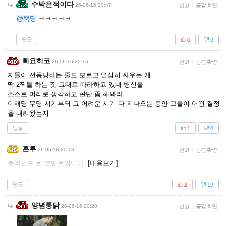
수박은적이다
26-06-16 20:47
신고
|
공감 확인
@묵명
ㅋㅋㅋㅋㅋ
답글
0
0
삐요히코
26-06-16 20:16
신고
|
공감 확인
지들이 선동당하는 줄도 모르고 열심히 싸우는 게
딱 2찍들 하는 짓 그대로 따라하고 있네 병신들
스스로 머리로 생각하고 판단 좀 해봐라
이재명 무명 시기부터 그 어려운 시기 다 지나오는 동안 그들이 어떤 결정
을 내려왔는지
답글
1
0
혼루
26-06-16 20:18
신고
|
공감 확인
블라인드 된 코멘트입니다.
[내용보기]
답글
2
19
양념통닭
26-06-16 20:20
신고
|
공감 확인