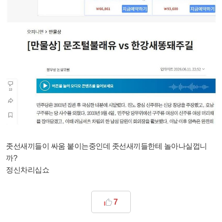
좃선새끼들이 싸움 붙이는중인데 좃선새끼들한테 놀아나실껍니
까?
정신차리십쇼
7