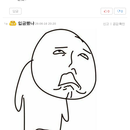
답글
0
0
입금됐냐
26-06-16 20:20
신고
|
공감 확인