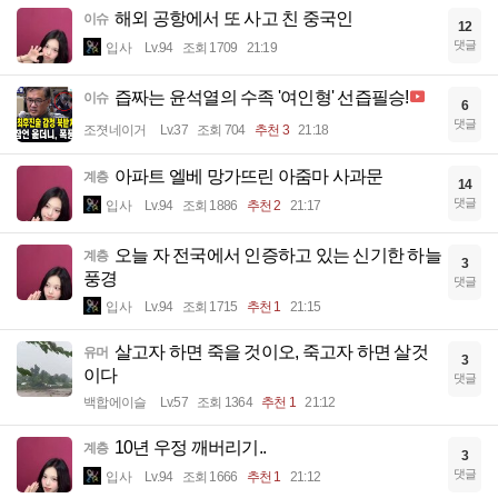
해외 공항에서 또 사고 친 중국인
이슈
12
댓글
입사
Lv.94
조회 1709
21:19
즙짜는 윤석열의 수족 '여인형' 선즙필승!
이슈
6
댓글
조졋네이거
Lv.37
조회 704
추천 3
21:18
아파트 엘베 망가뜨린 아줌마 사과문
계층
14
댓글
입사
Lv.94
조회 1886
추천 2
21:17
오늘 자 전국에서 인증하고 있는 신기한 하늘
계층
3
풍경
댓글
입사
Lv.94
조회 1715
추천 1
21:15
살고자 하면 죽을 것이오, 죽고자 하면 살것
유머
3
이다
댓글
백합에이슬
Lv.57
조회 1364
추천 1
21:12
10년 우정 깨버리기..
계층
3
댓글
입사
Lv.94
조회 1666
추천 1
21:12