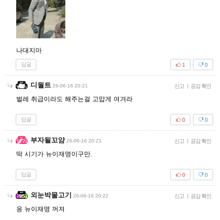
나대지마
답글
1
0
디월트
26-06-16 20:21
신고
|
공감 확인
벌레 취급이라도 해주는걸 고맙게 여겨라
답글
0
0
부자될꼬얌
26-06-16 20:21
신고
|
공감 확인
딱 시기가 뉴이재명이구만.
답글
0
0
외눈박물고기
26-06-16 20:22
신고
|
공감 확인
응 뉴이재명 꺼져