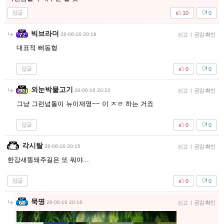
답글
10
0
빅브라더
26-06-16 20:18
신고
|
공감 확인
대표적 삐동형
답글
0
0
외눈박물고기
26-06-16 20:22
신고
|
공감 확인
그냥 그런넘돌이 뉴이재명~~ 이 ㅈㄹ 하는 거죠
답글
0
0
각시탈
26-06-16 20:15
신고
|
공감 확인
한강새똥돼주길은 또 뭐야...
답글
0
0
묵명
26-06-16 20:16
신고
|
공감 확인