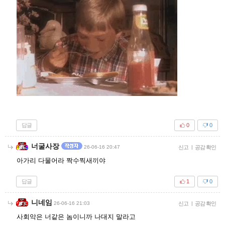
답글
0
0
너굴사장
26-06-16 20:47
신고
|
공감 확인
아가리 다물어라 짝수찍새끼야
답글
1
0
니네임
26-06-16 21:03
신고
|
공감 확인
사회악은 너같은 놈이니까 나대지 말라고