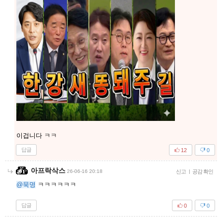
이겁니다 ㅋㅋ
답글
12
0
아프락삭스
26-06-16 20:18
신고
|
공감 확인
@묵명
ㅋㅋㅋㅋㅋㅋ
답글
0
0