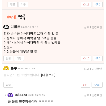
답글
이동
12
0
디월트
26-06-16 20:15
신고
|
공감 확인
진짜 순수한 뉴이재명은 10% 이하 일 듯
이용해서 정치적 이익을 얻으려는 놈들
이때다 싶어서 뉴이재명인 척 하는 벌레들
신천지
이런놈들이 대부분 일 듯
답글
이동
10
0
혼루
26-06-16 20:15
신고
|
공감 확인
블라인드 된 코멘트입니다.
[내용보기]
답글
1
30
taksaka
26-06-16 20:15
신고
|
공감 확인
풉 올드 민주당원이래 ㅋㅋㅋㅋㅋ