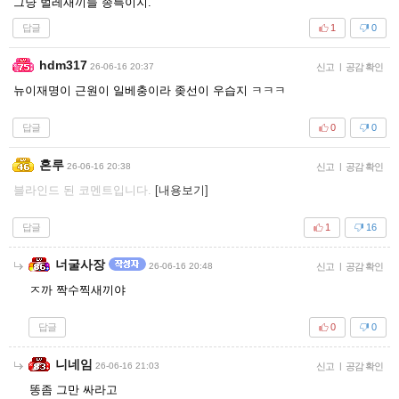
그냥 벌레새끼들 종특이지.
답글
1
0
hdm317
26-06-16 20:37
신고
|
공감 확인
뉴이재명이 근원이 일베충이라 좆선이 우습지 ㅋㅋㅋ
답글
0
0
혼루
26-06-16 20:38
신고
|
공감 확인
블라인드 된 코멘트입니다.
[내용보기]
답글
1
16
너굴사장
26-06-16 20:48
신고
|
공감 확인
ㅈ까 짝수찍새끼야
답글
0
0
니네임
26-06-16 21:03
신고
|
공감 확인
똥좀 그만 싸라고