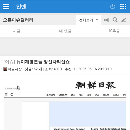
인벤
오픈이슈갤러리
전체보기
공
검
글
지
색
내글
내 댓글
10추글
on/off
쓰
기
[이슈]
뉴이재명분들 정신차리십쇼
너굴사장
댓글: 62 개
조회:
4010
추천:
7
2026-06-16 20:13:19