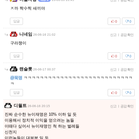
신고
공감 확인
ㅈ까 짝수찍 새끼야
답글
0
0
니네임
26-06-16 21:02
신고
|
공감 확인
구라쟁이
답글
0
0
랜슬롯
26-06-17 00:37
신고
|
공감 확인
@묵명
ㅋㅋㅋㅋㅋㅋㅋㅋㅋㅋㅋㅋㅋㅋㅋㅋㅋㅋㅋㅋㅋㅋㅋㅋㅋㅋㅋ
ㅋ
답글
0
0
디월트
26-06-16 20:15
신고
|
공감 확인
진짜 순수한 뉴이재명은 10% 이하 일 듯
이용해서 정치적 이익을 얻으려는 놈들
이때다 싶어서 뉴이재명인 척 하는 벌레들
신천지
이런놈들이 대부분 일 듯