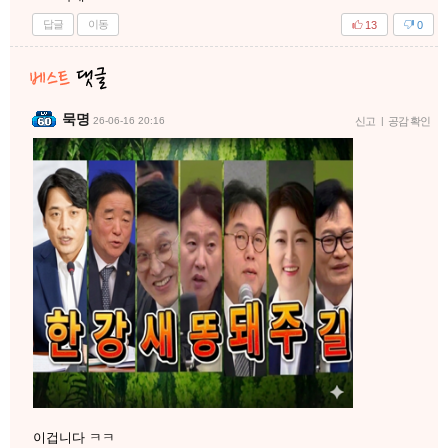
답글
이동
13
0
묵명
26-06-16 20:16
신고
|
공감 확인
이겁니다 ㅋㅋ