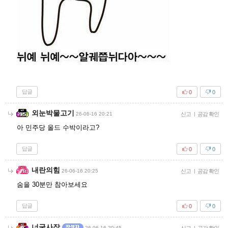
답글
0
0
외눈박물고기
26-06-16 20:21
신고
|
공감 확인
아 민주당 올드 수박이라고?
답글
0
0
내란의힘
26-06-16 20:25
신고
|
공감 확인
숨을 30분만 참아보세요
답글
0
0
너굴사장
26-06-16 20:45
|