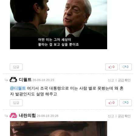
답글
0
0
디월트
26-06-16 20:23
신고
|
공감 확인
@디월트
여기서 조국 대통령으로 미는 사람 별로 못봤는데 왜 혼
자 발광인지도 설명 해주고
답글
0
0
내란의힘
26-06-16 20:26
신고
|
공감 확인