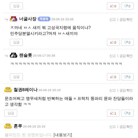
답글
0
0
너굴사장
26-06-16 20:46
신고
|
공감 확인
ㅈ까네 ㅂㅅ 새끼 뭐 고성국지령에 움직이냐?
민주당분열시키라고?꺼져 ㅂㅅ새끼야
답글
0
0
랜슬롯
26-06-17 00:38
신고
|
공감 확인
ㅋㅋㅋㅋㅋㅋㅋㅋㅋㅋㅋㅋㅋㅋㅋㅋㅋㅋㅋㅋㅋㅋㅋㅋㅋㅋㅋㅋ
답글
0
0
철권8레이나
26-06-16 20:19
신고
|
공감 확인
문조어쩌고 앵무새처럼 반복하는 애들 = 프락치 똥파리 뮨파 잔당들이라
고 생각함 ㅋㅋ
답글
1
0
혼루
26-06-16 20:19
신고
|
공감 확인
블라인드 된 코멘트입니다.
[내용보기]