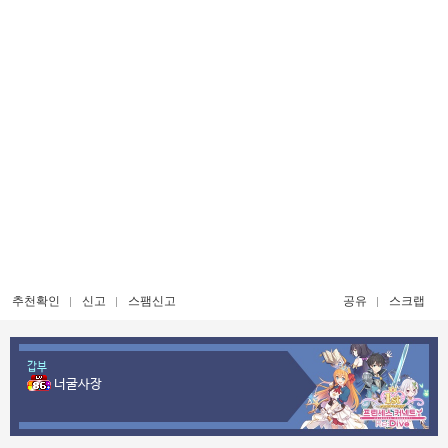
추천확인
신고
스팸신고
공유
스크랩
갑부
너굴사장