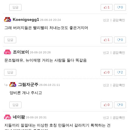
답글
1
0
Koenigsegg1
26-06-16 20:24
신고
|
공감 확인
그래 버러지들은 빨리빨리 처내는것도 좋은거지머
답글
1
0
조이보이
26-06-16 20:26
신고
|
공감 확인
문조털래유, 뉴이재명 거리는 사람들 둘다 똑같음
답글
0
2
그림자군주
26-06-16 21:11
신고
|
공감 확인
양비론 개나 주시고
답글
0
0
네이팜
26-06-16 20:31
신고
|
공감 확인
지들끼리 낄낄대는 이상한 호칭 만들어서 갈라치기 획책하는 건