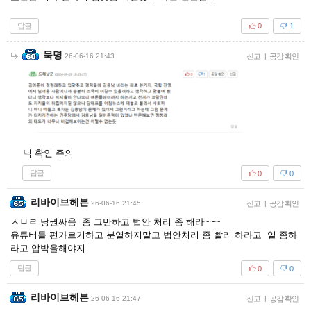
답글
0
1
묵명
26-06-16 21:43
신고
|
공감 확인
닉 확인 주의
답글
0
0
리바이브헤븐
26-06-16 21:45
신고
|
공감 확인
ㅅㅂㄹ 당권싸움 좀 그만하고 법안 처리 좀 해라~~~
유튜버들 편가르기하고 분열하지말고 법안처리 좀 빨리 하라고 일 좀하
라고 압박을해야지
답글
0
0
리바이브헤븐
26-06-16 21:47
신고
|
공감 확인