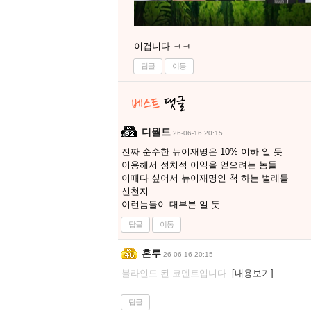
이겁니다 ㅋㅋ
답글
이동
디월트
26-06-16 20:15
진짜 순수한 뉴이재명은 10% 이하 일 듯
이용해서 정치적 이익을 얻으려는 놈들
이때다 싶어서 뉴이재명인 척 하는 벌레들
신천지
이런놈들이 대부분 일 듯
답글
이동
혼루
26-06-16 20:15
블라인드 된 코멘트입니다.
[내용보기]
답글