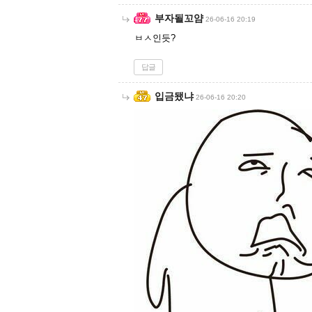
부자될꼬얌
26-06-16 20:19
ㅂㅅ인듯?
답글
입금됐냐
26-06-16 20:20