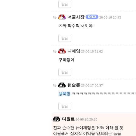
답글
너굴사장
26-06-16 20:45
ㅈ까 짝수찍 새끼야
답글
니네임
26-06-16 21:02
구라쟁이
답글
랜슬롯
26-06-17 00:37
@묵명
ㅋㅋㅋㅋㅋㅋㅋㅋㅋㅋㅋㅋㅋㅋㅋㅋ
답글
디월트
26-06-16 20:15
진짜 순수한 뉴이재명은 10% 이하 일 듯
이용해서 정치적 이익을 얻으려는 놈들