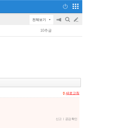
전체보기
공
검
글
지
색
10추글
on/off
쓰
기
새로고침
신고
|
공감 확인