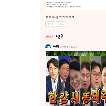
ㅈㄹ하네 ㅋㅋㅋㅋㅋ
답글
이동
묵명
26-06-16 20:16