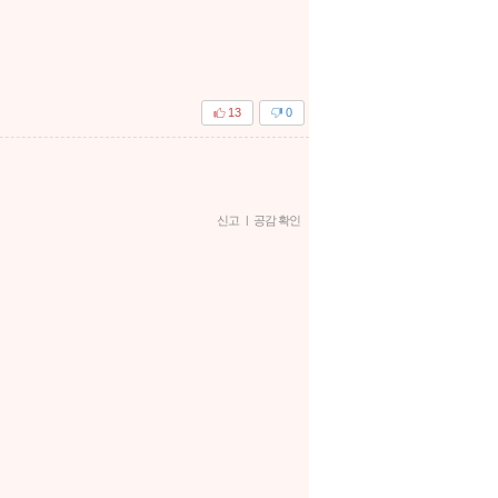
13
0
신고
|
공감 확인