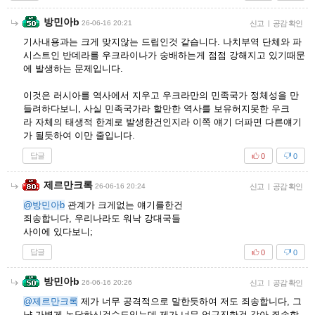
방민아b
26-06-16 20:21
신고
|
공감 확인
기사내용과는 크게 맞지않는 드립인것 같습니다. 나치부역 단체와 파
시스트인 반데라를 우크라이나가 숭배하는게 점점 강해지고 있기때문
에 발생하는 문제입니다.
이것은 러시아를 역사에서 지우고 우크라만의 민족국가 정체성을 만
들려하다보니, 사실 민족국가라 할만한 역사를 보유허지못한 우크
라 자체의 태생적 한계로 발생한건인지라 이쪽 얘기 더파면 다른얘기
가 될듯하여 이만 줄입니다.
답글
0
0
제르만크록
26-06-16 20:24
신고
|
공감 확인
@방민아b
관계가 크게없는 얘기를한건
죄송합니다, 우리나라도 워낙 강대국들
사이에 있다보니;
답글
0
0
방민아b
26-06-16 20:26
신고
|
공감 확인
@제르만크록
제가 너무 공격적으로 말한듯하여 저도 죄송합니다, 그
냥 가볍게 농담하신걸수도있는데 제가 너무 엄근진한것 같아 죄송합