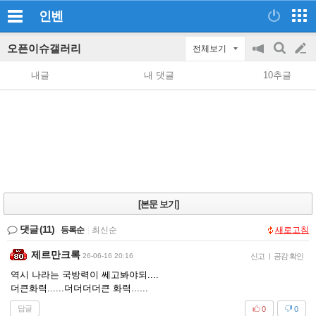
인벤
오픈이슈갤러리
전체보기
공
검
글
지
색
내글
내 댓글
10추글
on/off
쓰
기
[본문 보기]
댓글
(11)
등록순
|
최신순
새로고침
제르만크록
26-06-16 20:16
신고
|
공감 확인
역시 나라는 국방력이 쎄고봐야되....
더큰화력......더더더더큰 화력......
답글
0
0