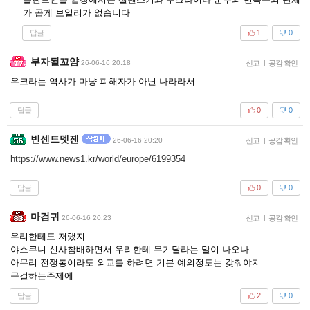
가 곱게 보일리가 없습니다
답글
1
0
부자될꼬얌
26-06-16 20:18
신고
|
공감 확인
우크라는 역사가 마냥 피해자가 아닌 나라라서.
답글
0
0
빈센트멧젠
26-06-16 20:20
신고
|
공감 확인
https://www.news1.kr/world/europe/6199354
답글
0
0
마검귀
26-06-16 20:23
신고
|
공감 확인
우리한테도 저랬지
야스쿠니 신사참배하면서 우리한테 무기달라는 말이 나오나
아무리 전쟁통이라도 외교를 하려면 기본 예의정도는 갖춰야지
구걸하는주제에
답글
2
0