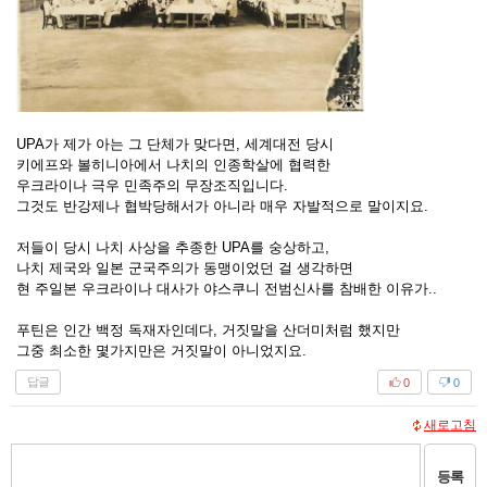
UPA가 제가 아는 그 단체가 맞다면, 세계대전 당시
키에프와 볼히니아에서 나치의 인종학살에 협력한
우크라이나 극우 민족주의 무장조직입니다.
그것도 반강제나 협박당해서가 아니라 매우 자발적으로 말이지요.
저들이 당시 나치 사상을 추종한 UPA를 숭상하고,
나치 제국와 일본 군국주의가 동맹이었던 걸 생각하면
현 주일본 우크라이나 대사가 야스쿠니 전범신사를 참배한 이유가..
푸틴은 인간 백정 독재자인데다, 거짓말을 산더미처럼 했지만
그중 최소한 몇가지만은 거짓말이 아니었지요.
답글
0
0
새로고침
등록