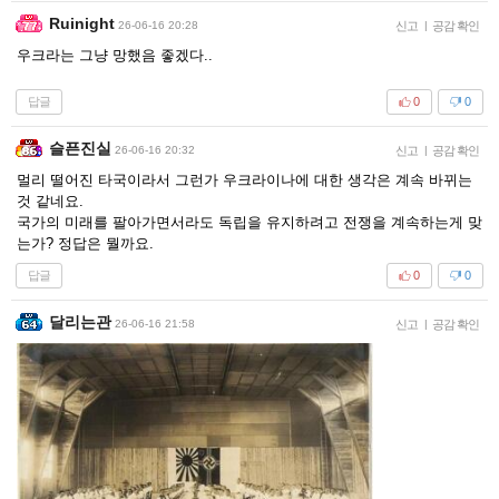
Ruinight
26-06-16 20:28
신고
|
공감 확인
우크라는 그냥 망했음 좋겠다..
답글
0
0
슬픈진실
26-06-16 20:32
신고
|
공감 확인
멀리 떨어진 타국이라서 그런가 우크라이나에 대한 생각은 계속 바뀌는
것 같네요.
국가의 미래를 팔아가면서라도 독립을 유지하려고 전쟁을 계속하는게 맞
는가? 정답은 뭘까요.
답글
0
0
달리는관
26-06-16 21:58
신고
|
공감 확인