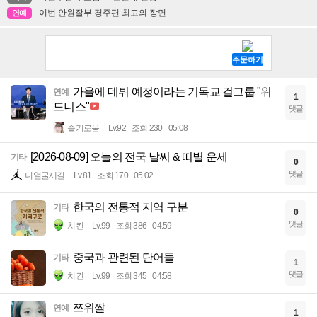
이번 안원잘부 경주편 최고의 장면
연예
가을에 데뷔 예정이라는 기독교 걸그룹 "위
연예
1
드니스"
댓글
슬기로움
Lv.92
조회 230
05:08
[2026-08-09] 오늘의 전국 날씨 & 띠별 운세
기타
0
댓글
니얼굴제길
Lv.81
조회 170
05:02
한국의 전통적 지역 구분
기타
0
댓글
치킨
Lv.99
조회 386
04:59
중국과 관련된 단어들
기타
1
댓글
치킨
Lv.99
조회 345
04:58
쯔위짤
연예
1