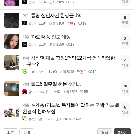
댓글
입사
Lv.94
조회 3165
00:22
통영 살인사건 현상금 1억
이슈
6
댓글
입사
Lv.94
조회 3160
추천 2
00:19
15호 태풍 진로 예상
계층
2
댓글
입사
Lv.94
조회 2259
00:18
침착맨 채널 직원1명당 22개씩 영상작업한
유머
2
다구요?
댓글
드라고노브
Lv.90
조회 3098
추천 1
00:15
폴드8 일주일 써본 후기....
기타
20
댓글
암꼬또모타쥬
Lv.60
조회 6536
23:55
ㅆ계층) 라노벨 독자들이 말하는 국밥 라노벨
계층
6
완결작 천하오절
댓글
큐땁이알
Lv.88
조회 2075
23:45
최근
다음
검색
글쓰기