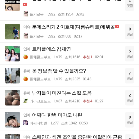
1
댓글
슬기로움
Lv.92
조회 1954
02:42
분데스리가 2 이호재(다름슈타트)데뷔골
이슈
0
댓글
슬기로움
Lv.92
조회 888
02:17
트리플에스 김채연
연예
5
댓글
돌체콜드부르
Lv.79
조회 1616
추천 1
02:01
옷 정보좀 알 수 있을까요?
유머
7
댓글
돌체콜드부르
Lv.79
조회 2325
01:43
남자들이 미친다는 스킬 모음
유머
2
댓글
라라크로포드
Lv.87
조회 4210
추천 4
01:27
어쩌다 한번 미야오 나린
연예
0
댓글
어쩌다한번
Lv.77
조회 1842
00:58
스페인과 솅겐 조약을 중단한 이탈리아 근황
이슈