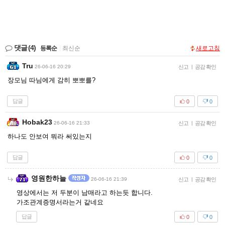
댓글
(4)
등록순
|
최신순
새로고침
Tru
26-06-16 20:29
신고
|
공감 확인
장모님 따님에게 감히 뽀뽀를?
답글
0
0
Hobak23
26-06-16 21:33
신고
|
공감 확인
하나도 안보여 뭐라 써있는지
답글
0
0
영원한하늘
26-06-16 21:39
신고
|
공감 확인
영상에서는 저 두분이 남매라고 하는듯 합니다.
가조관계증명서라는거 같네요
답글
0
0