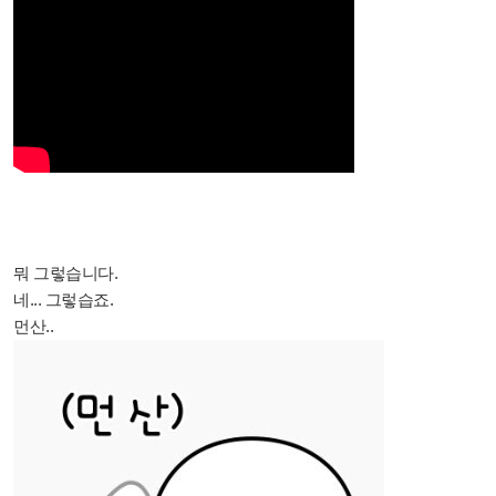
뭐 그렇습니다.
네... 그렇습죠.
먼산..