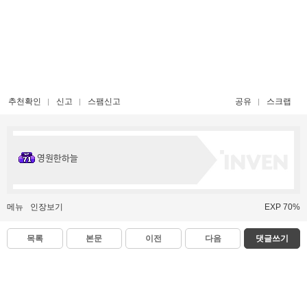
추천확인
신고
스팸신고
공유
스크랩
영원한하늘
메뉴
인장보기
EXP 70%
목록
본문
이전
다음
댓글쓰기