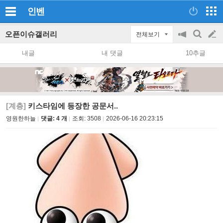
인벤
오픈이슈갤러리
전체보기
공
검
글
지
색
내글
내 댓글
10추글
on/off
쓰
기
[계층]
키스타임에 등장한 공문서..
영원한하늘
댓글: 4 개
조회:
3508
2026-06-16 20:23:15