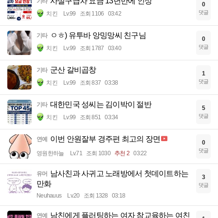
사설구급차 요금 13년만에 인상
기타
0
댓글
치킨
Lv.99
조회 1106
03:42
ㅇㅎ) 유투바 앙밍망씨 친구님
기타
0
댓글
치킨
Lv.99
조회 1787
03:40
군산 갈비곱창
기타
1
댓글
치킨
Lv.99
조회 837
03:38
대한민국 성씨는 김이박이 절반
기타
5
댓글
치킨
Lv.99
조회 851
03:34
이번 안원잘부 경주편 최고의 장면
연예
0
댓글
영원한하늘
Lv.71
조회 1030
추천 2
03:22
남사친과 사귀고 노래방에서 첫데이트하는
유머
3
만화
댓글
Neuhauus
Lv.20
조회 1328
03:18
남친에게 플러팅하는 여자 참교육하는 여친
연예