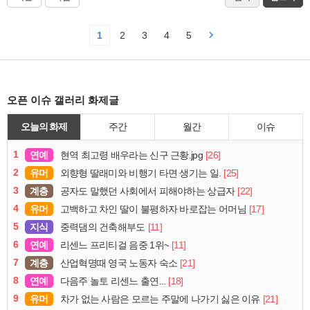
1
2
3
4
5
오픈 이슈 갤러리 화제글
오늘의 화제
주간
월간
이슈
1
연예
[26]
현역 최고령 배우라는 신구 근황.jpg
2
유머
[25]
외향형 딸래미와 비행기 타면 생기는 일.
3
계층
[22]
공자도 말했던 사회에서 피해야하는 상급자
4
유머
[17]
고백하고 차인 딸이 불평하자 바로잡는 어머님
5
지식
[11]
중력댐의 건축해부도
6
연예
[11]
리센느 프리티걸 음중 1위~
7
계층
[21]
산업혁명때 영국 노동자 숙소
8
연예
[18]
다음주 놀토 리센느 출연...
9
유머
[21]
차가 없는 사람은 모르는 주말에 나가기 싫은 이유