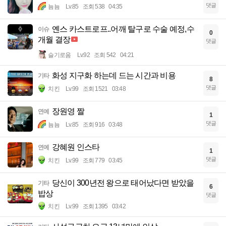
댓글
뇸뇸
Lv.85
조회 538
04:35
옌스 카스트로프..어깨 탈구로 수술 예정,수
이슈
0
개월 결장
댓글
슬기로움
Lv.92
조회 542
04:21
화성 지구화 하는데 드는 시간과 비용
기타
8
댓글
치킨
Lv.99
조회 1521
03:48
장원영 짤
연예
1
댓글
뇸뇸
Lv.85
조회 916
03:48
강혜원 인스타
연예
1
댓글
치킨
Lv.99
조회 779
03:45
당신이 300년전 왕으로 태어났다면 받았을
기타
6
밥상
댓글
치킨
Lv.99
조회 1395
03:42