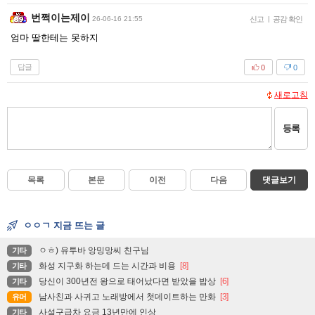
번쩍이는제이
26-06-16 21:55
신고
|
공감 확인
엄마 딸한테는 못하지
답글
0
0
새로고침
등록
목록
본문
이전
다음
댓글보기
ㅇㅇㄱ 지금 뜨는 글
ㅇㅎ) 유투바 앙밍망씨 친구님
기타
화성 지구화 하는데 드는 시간과 비용
[8]
기타
당신이 300년전 왕으로 태어났다면 받았을 밥상
[6]
기타
남사친과 사귀고 노래방에서 첫데이트하는 만화
[3]
유머
사설구급차 요금 13년만에 인상
기타