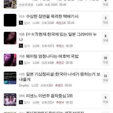
4
댓글
빈센트멧젠
Lv.60
조회 3166
00:46
수상한 장면을 목격한 택배기사
이슈
3
댓글
입사
Lv.94
조회 3190
추천 14
00:43
(ㅇㅎ?) 현재 한국에 있는 일본 그라비아 누
계층
8
나
댓글
입사
Lv.94
조회 4973
추천 1
00:39
웨이팅 엄청나다는 애호박 국밥
계층
33
댓글
입사
Lv.94
조회 4438
추천 2
00:36
일본 기상청피셜 :한국아 니네가 원하는거 보
사진
11
내줄게
댓글
Dogdrip
Lv.22
조회 4363
추천 2
00:34
리센느 이번주 음악중심 1위
연예
5
댓글
입사
Lv.94
조회 2014
추천 4
00:33