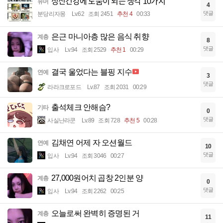
정신건강에 도움이 되는 생각 10가지
유머
4
댓글
분당리자몽
Lv.62
조회 2451
추천 4
00:33
은근 마니아층 많은 음식 취향
계층
8
댓글
입사
Lv.94
조회 2529
추천 1
00:29
결국 울었다는 블핑 지수
연예
3
댓글
라라크로포드
Lv.87
조회 2031
00:29
출석체크 안해슴?
기타
0
댓글
사실난라쿤
Lv.89
조회 728
추천 5
00:28
김채연 어제 자 오션월드
연예
10
댓글
입사
Lv.94
조회 3046
00:27
27,000원어치 곱창 2인분 양
계층
0
댓글
입사
Lv.94
조회 2262
00:25
오늘로써 완벽히 증명된 거
계층
11