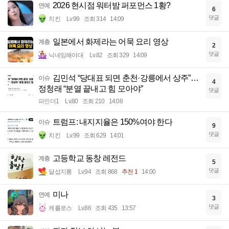
2026 현시점 워터밤 퍼포먼스 1황?
연예
6
댓글
치킨
Lv.99
조회 314
14:09
일본에서 화제라는 어묵 요리 영상
계층
2
댓글
닉네임해야대
Lv.82
조회 329
14:09
김민석 “당대표 되면 춘천·강릉에서 상주”…
이슈
4
정청래 “분열 끝내고 힘 모아야”
댓글
파인더1
Lv.80
조회 210
14:08
트럼프: 내지지율은 150%여야 한다
이슈
9
댓글
치킨
Lv.99
조회 629
14:01
고등학교 동창 레전드
계층
5
댓글
달섭지롱
Lv.94
조회 868
추천 1
14:00
미나
연예
3
댓글
케를로스
Lv.86
조회 435
13:57