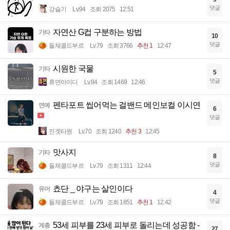
댓글
강슬기
Lv.94
조회 2075
12:51
자연산 G컵 구분하는 방법
기타
10
댓글
돌체콜드부르
Lv.79
조회 3766
추천 1
12:47
시원한 국물
기타
5
댓글
휴면아이디
Lv.84
조회 1469
12:46
펜타포트 씹어먹는 걸밴드 메인보컬 이시연
연예
6
댓글
진겟타원
Lv.70
조회 1240
추천 3
12:45
맛사지
기타
8
댓글
돌체콜드부르
Lv.79
조회 1311
12:44
쵸단 _ 야구는 살인이다
유머
4
댓글
돌체콜드부르
Lv.79
조회 1851
추천 1
12:42
53세 피부를 23세 피부로 돌리는데 성공함 -
계층
27