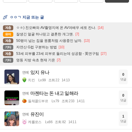
ㅇㅇㄱ 지금 뜨는 글
ㅇㅎ) 친오빠와 AV촬영지에 온 AV여배우 세토 칸나.
[14]
계층
잘생긴 얼굴 하나믿고 결혼한 개그맨.
[7]
유머
50평이 넘는 집을 원룸처럼 사용중인 남자.
[13]
계층
자연산 G컵 구분하는 방법
[10]
기타
53세 피부를 23세 피부로 돌리는데 성공함 - 英연구팀
[27]
계층
영동 지방 속초 현재 기온
[7]
기타
있지 유나
연예
0
댓글
치킨
Lv.99
조회 22
14:13
마젠타는 돈 내고 일해라
연예
0
댓글
돌체콜드부르
Lv.79
조회 233
14:11
유진이
연예
1
댓글
케를로스
Lv.86
조회 82
14:11