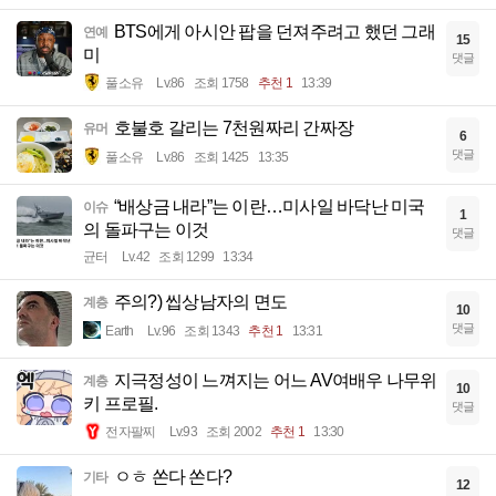
BTS에게 아시안 팝을 던져주려고 했던 그래
연예
15
미
댓글
풀소유
Lv.86
조회 1758
추천 1
13:39
호불호 갈리는 7천원짜리 간짜장
유머
6
댓글
풀소유
Lv.86
조회 1425
13:35
“배상금 내라”는 이란…미사일 바닥난 미국
이슈
1
의 돌파구는 이것
댓글
균터
Lv.42
조회 1299
13:34
주의?) 씹상남자의 면도
계층
10
댓글
Earth
Lv.96
조회 1343
추천 1
13:31
지극정성이 느껴지는 어느 AV여배우 나무위
계층
10
키 프로필.
댓글
전자팔찌
Lv.93
조회 2002
추천 1
13:30
ㅇㅎ 쏜다 쏜다?
기타
12