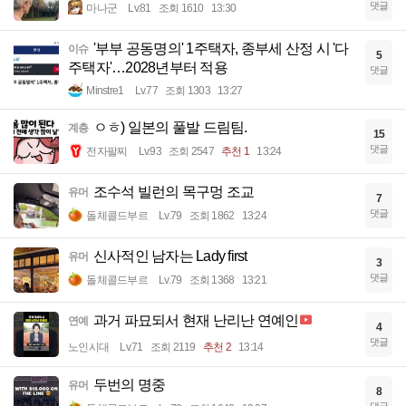
댓글
마나군
Lv.81
조회 1610
13:30
'부부 공동명의' 1주택자, 종부세 산정 시 '다
이슈
5
주택자'…2028년부터 적용
댓글
Minstre1
Lv.77
조회 1303
13:27
ㅇㅎ) 일본의 풀발 드림팀.
계층
15
댓글
전자팔찌
Lv.93
조회 2547
추천 1
13:24
조수석 빌런의 목구멍 조교
유머
7
댓글
돌체콜드부르
Lv.79
조회 1862
13:24
신사적인 남자는 Lady first
유머
3
댓글
돌체콜드부르
Lv.79
조회 1368
13:21
과거 파묘되서 현재 난리난 연예인
연예
4
댓글
노인시대
Lv.71
조회 2119
추천 2
13:14
두번의 명중
유머
8