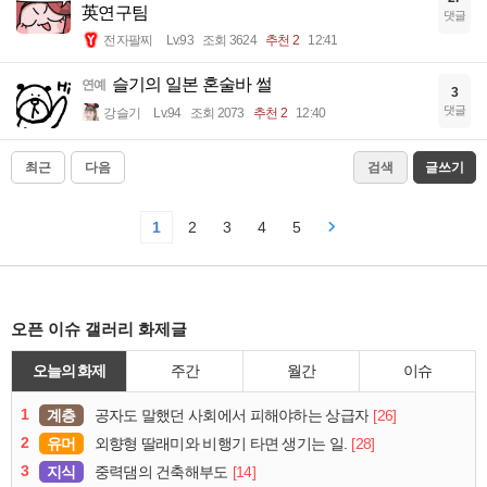
英연구팀
댓글
전자팔찌
Lv.93
조회 3624
추천 2
12:41
슬기의 일본 혼술바 썰
연예
3
댓글
강슬기
Lv.94
조회 2073
추천 2
12:40
최근
다음
검색
글쓰기
1
2
3
4
5
오픈 이슈 갤러리 화제글
오늘의 화제
주간
월간
이슈
1
계층
[26]
공자도 말했던 사회에서 피해야하는 상급자
2
유머
[28]
외향형 딸래미와 비행기 타면 생기는 일.
3
지식
[14]
중력댐의 건축해부도