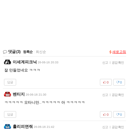
댓글
(3)
등록순
|
최신순
새로고침
이세계피크닉
26-06-16 20:33
신고
|
공감 확인
잘 만들었네요 ㅋㅋㅋ
답글
0
0
벤티지
26-06-16 21:30
신고
|
공감 확인
ㅋㅋㅋㅋㅋ 오타니만..ㅋㅋㅋㅋㅋ 아 ㅋㅋㅋㅋㅋ
답글
0
0
홀리피면줘
26-06-16 21:42
신고
|
공감 확인