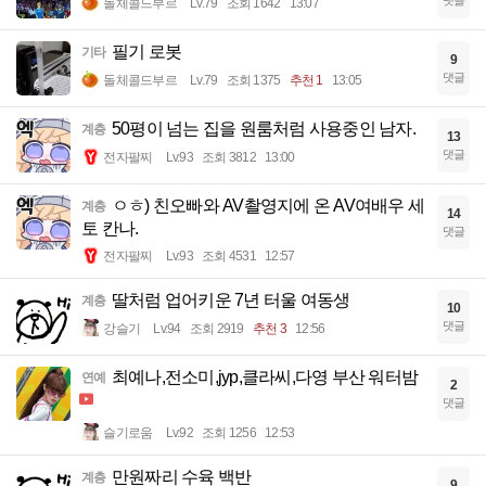
댓글
돌체콜드부르
Lv.79
조회 1642
13:07
필기 로봇
기타
9
댓글
돌체콜드부르
Lv.79
조회 1375
추천 1
13:05
50평이 넘는 집을 원룸처럼 사용중인 남자.
계층
13
댓글
전자팔찌
Lv.93
조회 3812
13:00
ㅇㅎ) 친오빠와 AV촬영지에 온 AV여배우 세
계층
14
토 칸나.
댓글
전자팔찌
Lv.93
조회 4531
12:57
딸처럼 업어키운 7년 터울 여동생
계층
10
댓글
강슬기
Lv.94
조회 2919
추천 3
12:56
최예나,전소미,jyp,클라씨,다영 부산 워터밤
연예
2
댓글
슬기로움
Lv.92
조회 1256
12:53
만원짜리 수육 백반
계층
9