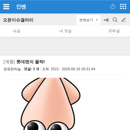
인벤
오픈이슈갤러리
전체보기
공
검
글
지
색
내글
내 댓글
10추글
on/off
쓰
기
[계층]
롯데팬의 몰락!
영원한하늘
댓글: 3 개
조회:
2521
2026-06-16 20:31:44