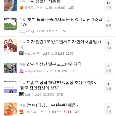
과자 정보 아시는 분
기타
11
댓글
돌체콜드부르
Lv.79
조회 962
13:52
'빚투' 불붙자 증권사도 돈 당겼다…단기조달
이슈
2
2.7배
댓글
빈센트멧젠
Lv.60
조회 697
13:52
지가 한건 1도 없으면서 지가 한거처럼 말하
이슈
3
네
댓글
사실난라쿤
Lv.89
조회 1183
13:50
갑자기 생긴 일본 고교야구 규칙
계층
3
댓글
닉네임해야대
Lv.82
조회 1258
13:49
트럼프 장남 前약혼녀, 삼성 조선소 찾아…
이슈
4
“한국 장인정신의 상징”
댓글
Earth
Lv.96
조회 931
13:45
(ㅎㅂ) 뀨냥냥, 수련수련 해운대
계층
8
댓글
달섭지롱
Lv.94
조회 1747
추천 1
13:40