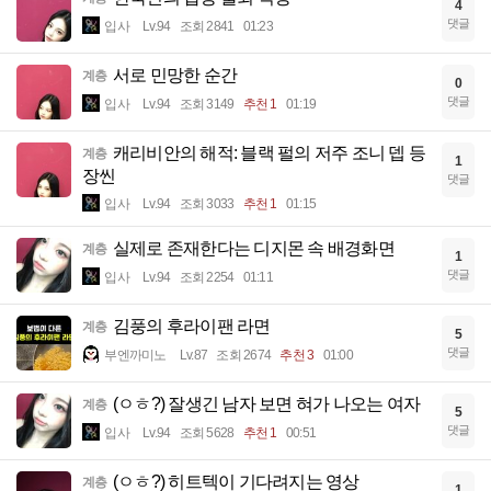
4
댓글
입사
Lv.94
조회 2841
01:23
서로 민망한 순간
계층
0
댓글
입사
Lv.94
조회 3149
추천 1
01:19
캐리비안의 해적: 블랙 펄의 저주 조니 뎁 등
계층
1
장씬
댓글
입사
Lv.94
조회 3033
추천 1
01:15
실제로 존재한다는 디지몬 속 배경화면
계층
1
댓글
입사
Lv.94
조회 2254
01:11
김풍의 후라이팬 라면
계층
5
댓글
부엔까미노
Lv.87
조회 2674
추천 3
01:00
(ㅇㅎ?) 잘생긴 남자 보면 혀가 나오는 여자
계층
5
댓글
입사
Lv.94
조회 5628
추천 1
00:51
(ㅇㅎ?) 히트텍이 기다려지는 영상
계층
1