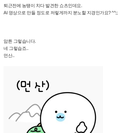
퇴근전에 농땡이 치다 발견한 쇼츠인데요.
AI 영상으로 만들 정도로 저렇게까지 분노할 지경인가요? ^^;;
암튼 그렇습니다.
네 그렇습죠..
먼산..