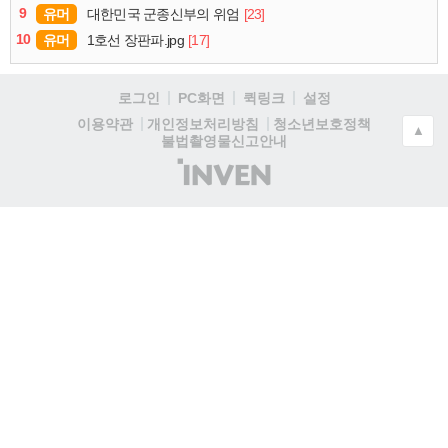
9
유머
[23]
대한민국 군종신부의 위엄
10
유머
[17]
1호선 장판파.jpg
로그인
PC화면
퀵링크
설정
청소년보호정책
이용약관
개인정보처리방침
▲
불법촬영물신고안내
(주)
인
벤