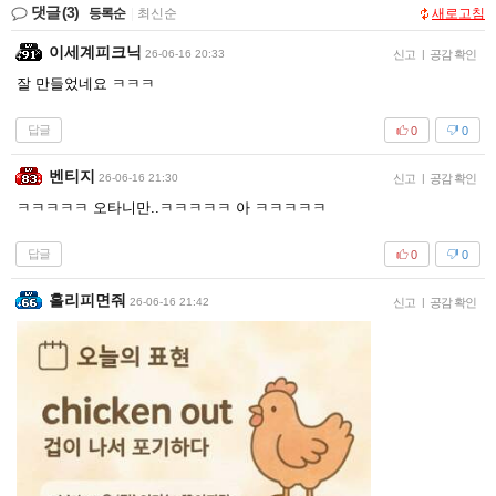
댓글
(3)
등록순
|
최신순
새로고침
이세계피크닉
26-06-16 20:33
신고
|
공감 확인
잘 만들었네요 ㅋㅋㅋ
답글
0
0
벤티지
26-06-16 21:30
신고
|
공감 확인
ㅋㅋㅋㅋㅋ 오타니만..ㅋㅋㅋㅋㅋ 아 ㅋㅋㅋㅋㅋ
답글
0
0
홀리피면줘
26-06-16 21:42
신고
|
공감 확인