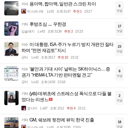
용아맥, 짭아맥, 일반관 스크린 차이
지식
8
댓글
히스파니에
Lv.91
조회 3147
추천 1
23:27
후방조심 ㅡ 우한경
기타
17
댓글
입술돼지
Lv.43
조회 5139
추천 2
23:23
이 대통령, ISA·주가 누르기 방지 개편안 질타
이슈
23
하며 “전면 재검토” 지시
댓글
균터
Lv.42
조회 2817
추천 10
23:22
'불안과 기대 사이' 널뛰는 SK하이닉스…증
이슈
8
권가 "HBM4·LTA 기반 펀터멘털 견고"
댓글
균터
Lv.42
조회 1433
23:18
(ytb) 데뷔초에 스트레스성 폭식으로 다들 불
기타
2
었다는 리센느
댓글
옆사마
Lv.87
조회 1512
추천 4
23:11
GM, 쉐보레 뒷전에 뷰익 한국 진출
기타
18
댓글
히스파니에
Lv.91
조회 3295
23:03