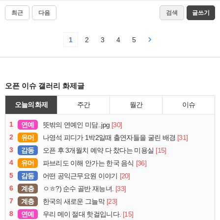
최근
다음
검색
글쓰기
1
2
3
4
5
오픈 이슈 갤러리 화제글
오늘의 화제
주간
월간
이슈
1
연예
[30]
뜻밖의 연예인 미담..jpg
2
유머
[31]
나영석 피디가 1박2일때 출연자들을 굴린 배경
3
감동
[15]
오픈 후 3개월치 예약 다 찼다는 미용실
4
유머
[36]
파브리도 이해 안가는 한국 음식
5
감동
[20]
어떤 공익근무요원 이야기
6
계층
[33]
ㅇㅎ?) 순수 골반 재능녀.
7
계층
[23]
한국의 새로운 그늘막
8
연예
[15]
우리 메이 절대 핫걸입니다.