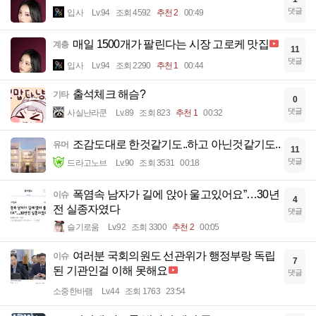
댓글
입사
Lv.94
조회 4592
추천 2
00:49
매일 1500개가 팔린다는 시장 고로케 맛집
계층
11
댓글
입사
Lv.94
조회 2290
추천 1
00:44
출석체크 해슴?
기타
0
댓글
사실난라쿤
Lv.89
조회 823
추천 1
00:32
조감도대로 한것같기도..하고 아닌것같기도..
유머
11
댓글
드라고노브
Lv.90
조회 3531
00:18
폭염속 남자가 길에 앉아 울고있어요”…30년
이슈
4
전 실종자였다
댓글
슬기로움
Lv.92
조회 3300
추천 2
00:05
여러분 국회의원도 선관위가 행정부랑 독립
이슈
7
된 기관인걸 이해 못해요
댓글
소중한바램
Lv.44
조회 1763
23:54