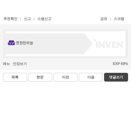
추천확인
신고
스팸신고
공유
스크랩
영원한하늘
메뉴
인장보기
EXP 69%
목록
본문
이전
다음
댓글쓰기