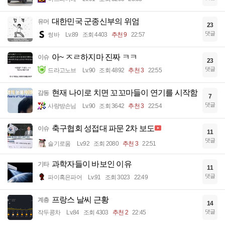
대한민국 군종신부의 위엄
유머
23
댓글
썽바
Lv.89
조회 4403
추천 9
22:57
아~ ㅈㄹ하지마 진짜 ㅋㅋ
이슈
23
댓글
드라고노브
Lv.90
조회 4892
추천 3
22:55
현재 나이로 치면 꼬꼬마들이 연기를 시작함
감동
7
댓글
사랑방손님
Lv.90
조회 3642
추천 3
22:54
축구협회 성접대 파문 2차 보도
이슈
11
댓글
슬기로움
Lv.92
조회 2080
추천 3
22:51
과학자들이 바보인 이유
기타
11
댓글
파이혹은파어
Lv.91
조회 3023
22:49
프랑스 날씨 근황
계층
14
댓글
작두콩차
Lv.84
조회 4303
추천 2
22:45