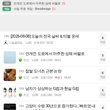
안개낀 도로에서 마주한 성체 버팔로
[5]
기타
스팀 무료 게임 - Breathedge
[1]
게임
[2026-08-08] 오늘의 전국 날씨 & 띠별 운세
기타
0
댓글
니얼굴제길
Lv.81
조회 424
05:02
안개낀 도로에서 마주한 성체 버팔로
기타
5
댓글
치킨
Lv.99
조회 1159
04:41
찹쌀 도너츠 근본 논란
기타
6
댓글
치킨
Lv.99
조회 1154
추천 1
04:40
남자가 상상하는 G컵과 현실 G컵
기타
5
댓글
치킨
Lv.99
조회 2362
04:28
고양이 수명 30년으로 증가한다...'빠르면 내
기타
4