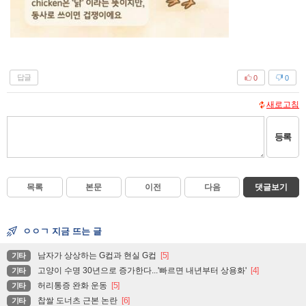
답글
0
0
새로고침
등록
목록
본문
이전
다음
댓글보기
ㅇㅇㄱ 지금 뜨는 글
남자가 상상하는 G컵과 현실 G컵
[5]
기타
고양이 수명 30년으로 증가한다...'빠르면 내년부터 상용화'
[4]
기타
허리통증 완화 운동
[5]
기타
찹쌀 도너츠 근본 논란
[6]
기타