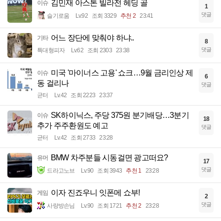
김민재 아스톤 빌라전 헤딩 골
이슈
1
댓글
슬기로움
Lv.92
조회 3329
추천 2
23:41
어느 장단에 맞춰야 하냐..
기타
8
댓글
특대형피자
Lv.62
조회 2303
23:38
미국 '마이너스 고용' 쇼크…9월 금리인상 제
이슈
6
동 걸리나
댓글
균터
Lv.42
조회 2223
23:37
SK하이닉스, 주당 375원 분기배당…3분기
이슈
18
추가 주주환원도 예고
댓글
균터
Lv.42
조회 2733
23:28
BMW 차주분들 시동걸면 광고떠요?
유머
17
댓글
드라고노브
Lv.90
조회 3943
추천 1
23:28
이자 진죠우니 잇폰메 쇼부!
게임
2
댓글
사랑방손님
Lv.90
조회 1721
추천 2
23:28