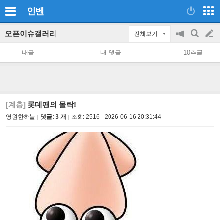
인벤
오픈이슈갤러리
전체보기
공
검
글
지
색
내글
내 댓글
10추글
on/off
쓰
기
[계층]
롯데팬의 몰락!
영원한하늘
댓글: 3 개
조회:
2516
2026-06-16 20:31:44