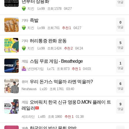
년부터 상용화'
댓글
치킨
Lv.99
조회 1578
04:27
족발
기타
0
댓글
치킨
Lv.99
조회 761
추천 1
04:27
허리통증 완화 운동
기타
5
댓글
치킨
Lv.99
조회 1424
추천 2
04:24
스팀 무료 게임 - Breathedge
게임
1
댓글
년만에가입
Lv.71
조회 873
추천 1
04:03
우리 돈가스 먹을까 라멘 먹을까?
유머
6
댓글
Neuhauus
Lv.20
조회 1761
03:40
오버워치 한국 신규 영웅 D.MON 플레이 트
게임
9
레일러
댓글
세프라딘
Lv.85
조회 1860
추천 1
01:38
한국인의 밥상 물회 먹방
계층