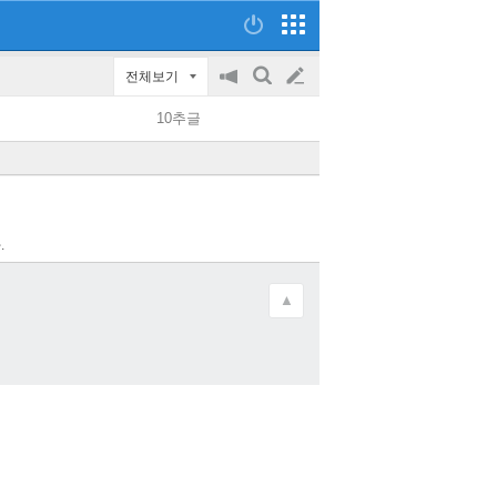
전체보기
공
검
글
지
색
10추글
on/off
쓰
기
.
▲