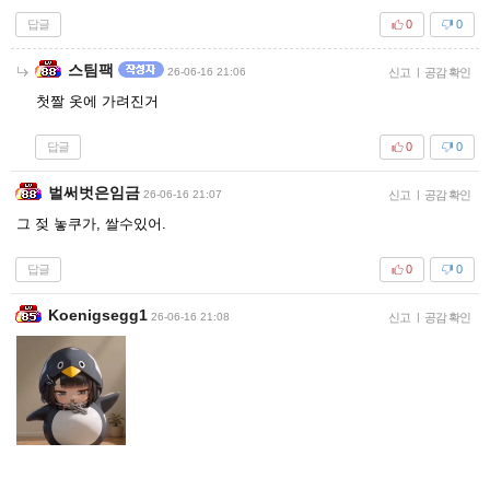
답글
0
0
스팀팩
26-06-16 21:06
신고
|
공감 확인
첫짤 옷에 가려진거
답글
0
0
벌써벗은임금
26-06-16 21:07
신고
|
공감 확인
그 젖 놓쿠가, 쌀수있어.
답글
0
0
Koenigsegg1
26-06-16 21:08
신고
|
공감 확인