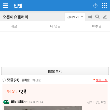
인벤
오픈이슈갤러리
전체보기
공
검
글
지
색
내글
내 댓글
10추글
on/off
쓰
기
[본문 보기]
댓글
(21)
등록순
|
최신순
새로고침
라비벨라
26-06-16 22:04
신고
|
공감 확인