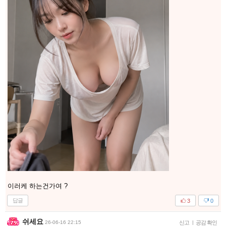
이러케 하는건가여 ?
답글
3
0
쉬세요
26-06-16 22:15
신고
|
공감 확인