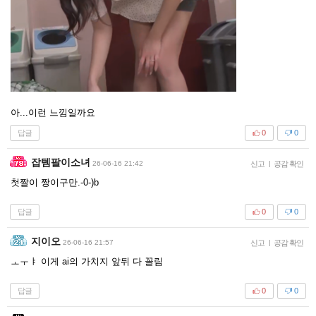
아...이런 느낌일까요
답글
0
0
잡템팔이소녀
26-06-16 21:42
신고
|
공감 확인
첫짤이 짱이구만.-0-)b
답글
0
0
지이오
26-06-16 21:57
신고
|
공감 확인
ㅗㅜㅑ 이게 ai의 가치지 앞뒤 다 꼴림
답글
0
0