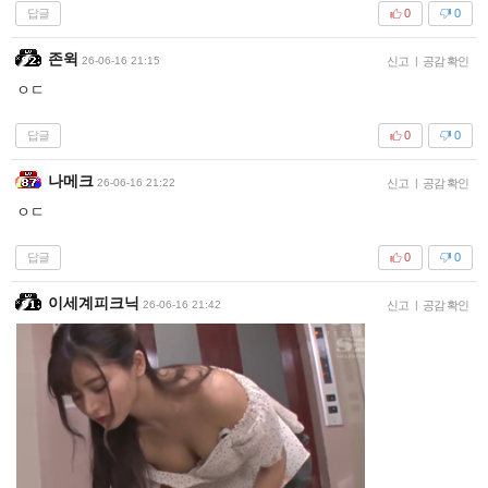
답글
0
0
존윅
26-06-16 21:15
신고
|
공감 확인
ㅇㄷ
답글
0
0
나메크
26-06-16 21:22
신고
|
공감 확인
ㅇㄷ
답글
0
0
이세계피크닉
26-06-16 21:42
신고
|
공감 확인