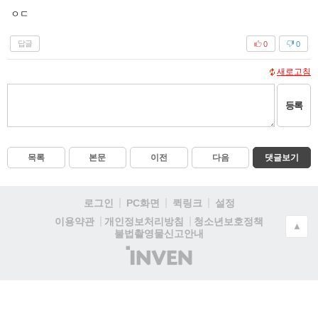
ㅇㄷ
답글
0
0
새로고침
등록
목록
본문
이전
다음
댓글보기
로그인
PC화면
퀵링크
설정
청소년보호정책
이용약관
개인정보처리방침
▲
불법촬영물신고안내
(주)
인
벤