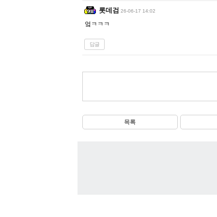
롯데검
26-06-17 14:02
엌ㅋㅋㅋ
답글
목록