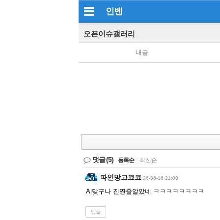
인벤
오픈이슈갤러리
내글
댓글
(5)
등록순
|
최신순
파인망고코코
26-06-16 21:00
Ai맞구나 진짠줄알았네 ㅋㅋㅋㅋㅋㅋㅋㅋ
답글