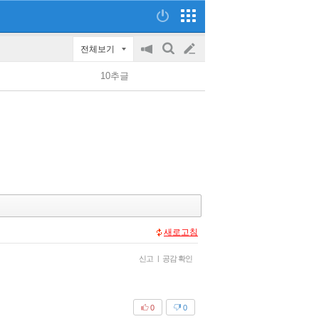
전체보기
공
검
글
지
색
10추글
on/off
쓰
기
새로고침
신고
|
공감 확인
0
0