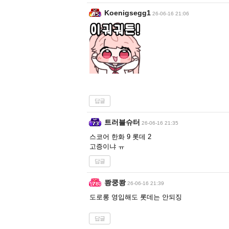
Koenigsegg1
26-06-16 21:06
답글
트러블슈터
26-06-16 21:35
스코어 한화 9 롯데 2
고증이냐 ㅠ
답글
쾅쿵쾅
26-06-16 21:39
도로롱 영입해도 롯데는 안되징
답글