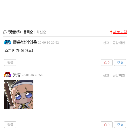
댓글
(6)
등록순
|
최신순
새로고침
좁은방의영혼
26-06-16 20:52
신고
|
공감 확인
스피키가 쬬아요!
답글
0
0
읏큐
26-06-16 20:53
신고
|
공감 확인
답글
0
0