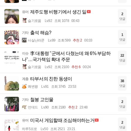
제주도행 비행기에서 생긴 일
유머
2
댓글
슬기로움
Lv.92
조회 1078
00:43
출석 해슴?
기타
1
댓글
사실난라쿤
Lv.89
조회 599
추천 2
00:33
李 대통령 "군에서 다쳤는데 왜 6% 부담하
이슈
22
나"…국가책임 확대 주문
댓글
슬기로움
Lv.92
조회 2100
추천 6
00:24
타부서의 친한 동생이
계층
38
댓글
쾌변왕
Lv.91
조회 3745
23:53
철봉 고인물
기타
2
댓글
언데드
Lv.90
조회 2180
추천 2
23:48
미국서 게임할때 조심해야하는거
유머
2
댓글
하루5프로
Lv.50
조회 2521
23:21