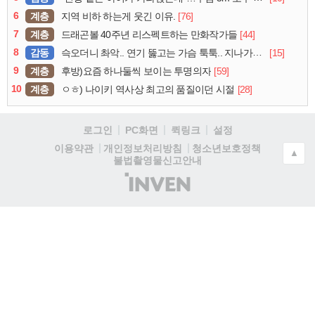
6
계층
[76]
지역 비하 하는게 웃긴 이유.
7
계층
[44]
드래곤볼 40주년 리스펙트하는 만화작가들
8
감동
[15]
슥오더니 촤악.. 연기 뚫고는 가슴 툭툭.. 지나가던 아재의 정체
9
계층
[59]
후방)요즘 하나둘씩 보이는 투명의자
10
계층
[28]
ㅇㅎ) 나이키 역사상 최고의 품질이던 시절
로그인
PC화면
퀵링크
설정
청소년보호정책
이용약관
개인정보처리방침
▲
불법촬영물신고안내
(주)
인
벤