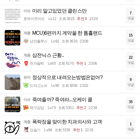
미리 알고있었던 클린스만
이슈
7
댓글
호박이쪼아요
Lv.12
조회 3815
추천 3
23:20
MCU)6편까지 계약을 한 톰홀랜드
계층
15
댓글
낭만블루스
Lv.91
조회 3633
23:08
삼전닉스 근황..
계층
22
댓글
전자팔찌
Lv.93
조회 6170
추천 1
23:06
정상적으로 내려오는방법은없어?
유머
9
댓글
드라고노브
Lv.90
조회 3058
23:02
죽여줄까? 죽여라...오케이 콜
이슈
35
댓글
왜구김당
Lv.73
조회 5351
추천 2
22:34
폭락장을 맞이한 치과의사와 고객
계층
1
댓글
강슬기
Lv.94
조회 5156
추천 1
22:31