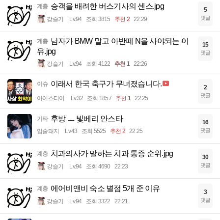
승객을 배려한 버스기사의 센스.jpg
계층
5
댓글
강슬기
Lv.94
조회 3815
추천 2
22:29
남자가 BMW 말고 아반떼 N을 사야되는 이
계층
15
유.jpg
댓글
강슬기
Lv.94
조회 4122
추천 1
22:26
이래서 한국 축구가 무너졌습니다.
이슈
2
댓글
아이스티이
Lv.32
조회 1857
추천 1
22:25
후방 ㅡ 빛베리 안스타
기타
16
댓글
입술돼지
Lv.43
조회 5525
추천 2
22:25
치과의사가 말하는 치과 통증 순위.jpg
계층
30
댓글
강슬기
Lv.94
조회 4690
22:23
에어비앤비 숙소 별점 5개 준 이유
계층
3
댓글
강슬기
Lv.94
조회 3322
22:21