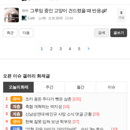
그루밍 중인 고양이 건드렸을 때 반응.gif
유머
8
댓글
Earth
Lv.96
조회 3605
21:44
최근
다음
검색
글쓰기
1
2
3
4
5
오픈 이슈 갤러리 화제글
오늘의 화제
주간
월간
이슈
1
유머
[101]
조카 용돈 주다가 뺏은 삼촌
2
계층
[16]
축협 개혁하는 박지성
3
계층
[29]
신남성연대 배인규 사망 소식 댓글 근황
4
유머
[37]
한복 잘못 입혀 보낸 학부모
5
감동
[10]
“인형 같은 아이가 가라앉는데”…수심 3m 호수 뛰어든 60대 의인