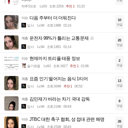
댓글
하루5프로
Lv.50
조회 2258
추천 1
01:23
다음 주부터 더 더워진다
이슈
10
댓글
입사
Lv.94
조회 1898
01:16
운전자 99%가 틀리는 교통문제
계층
20
댓글
입사
Lv.94
조회 1851
01:14
현재까지 트리플 태풍 정보
이슈
2
댓글
슬기로움
Lv.92
조회 1627
추천 1
01:06
요즘 인기 떨어지는 음식 1티어
계층
13
댓글
입사
Lv.94
조회 3049
추천 1
00:53
김민재가 바라는 차기 국대 감독
계층
9
댓글
입사
Lv.94
조회 2248
00:49
JTBC 대한 축구 협회, 성 접대 관련 해명
이슈
26
댓글
입사
Lv.94
조회 2539
00:45