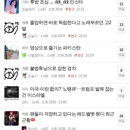
후방 조심 ㅡ ddi_ddi 인스타
기타
11
댓글
입술돼지
Lv.43
조회 3516
추천 2
22:21
졸업하면 바로 독립한다고 노래부르던 고2
계층
13
딸
댓글
강슬기
Lv.94
조회 6378
추천 2
22:01
영상으로 즐기는 파키스탄
유머
10
댓글
너빨갱이지
Lv.86
조회 3530
추천 2
21:59
불법튜닝으로 잡힌 경차
계층
8
댓글
강슬기
Lv.94
조회 5059
추천 1
21:59
미국-이란 합의? '노땡큐'‥트럼프 발목 잡는
이슈
7
건 이스라엘
댓글
균터
Lv.42
조회 1920
21:49
팬들이 걱정하고 있다는 레드벨벳 웬디 최근
계층
24
근황
댓글
옆사마
Lv.87
조회 3139
21:44