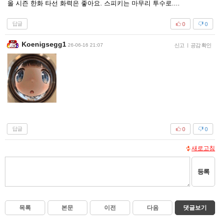
올 시즌 한화 타선 화력은 좋아요. 스피키는 마무리 투수로....
답글
0
0
Koenigsegg1
26-06-16 21:07
신고
|
공감 확인
답글
0
0
새로고침
등록
목록
본문
이전
다음
댓글보기