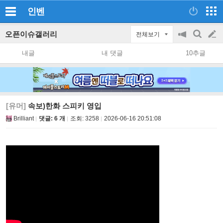
인벤
오픈이슈갤러리
전체보기
공
검
글
지
색
내글
내 댓글
10추글
on/off
쓰
기
[유머]
속보)한화 스피키 영입
Brilliant
댓글: 6 개
조회:
3258
2026-06-16 20:51:08