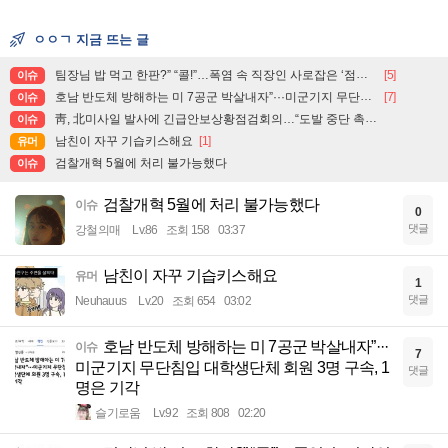
ㅇㅇㄱ 지금 뜨는 글
팀장님 밥 먹고 한판?” “콜!”…폭염 속 직장인 사로잡은 ‘점심 몰캉스’
[5]
이슈
호남 반도체 방해하는 미 7공군 박살내자”···미군기지 무단침입 대학생단체 회원 3명 구속, 1명은 기각
[7]
이슈
靑, 北미사일 발사에 긴급안보상황점검회의…“도발 중단 촉구”
이슈
남친이 자꾸 기습키스해요
[1]
유머
검찰개혁 5월에 처리 불가능했다
이슈
검찰개혁 5월에 처리 불가능했다
이슈
0
댓글
강철의매
Lv.86
조회 158
03:37
남친이 자꾸 기습키스해요
유머
1
댓글
Neuhauus
Lv.20
조회 654
03:02
호남 반도체 방해하는 미 7공군 박살내자”···
이슈
7
미군기지 무단침입 대학생단체 회원 3명 구속, 1
댓글
명은 기각
슬기로움
Lv.92
조회 808
02:20