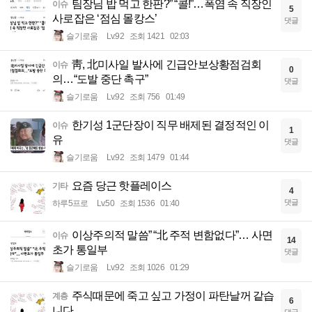
팀장님 밥 먹고 한판?” “콜!”…폭염 속 직장인
이슈
5
사로잡은 ‘점심 몰캉스’
댓글
슬기로움
Lv.92
조회 1421
02:03
靑, 北미사일 발사에 긴급안보상황점검회
이슈
0
의…“도발 중단 촉구”
댓글
슬기로움
Lv.92
조회 756
01:49
한기성 1군단장이 직무 배제된 결정적인 이
이슈
1
유
댓글
슬기로움
Lv.92
조회 1479
01:44
요즘 당근 핫플레이스
기타
4
댓글
하루5프로
Lv.50
조회 1536
01:40
이상주의적 말씀” “北 주적 변함없다”… 사면
이슈
14
초가 통일부
댓글
슬기로움
Lv.92
조회 1026
01:29
주식때문에 죽고 싶고 가정이 파탄날꺼 같습
계층
6
니다.