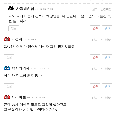
사랑방손님
26-06-16 21:02
신고
|
공감 확인
저도 나이 때문에 건보에 해당안됨. 나 안된다고 남도 안되 라는건 못
된 심보라서...
답글
0
0
마검귀
26-06-16 21:01
신고
|
공감 확인
20-34 나이제한 있어서 대상자 그리 많지않을듯
답글
0
0
탁자와의자
26-06-16 21:03
신고
|
공감 확인
이미 약은 보험 되지 않나
답글
0
0
사라이벨
26-06-16 21:03
신고
|
공감 확인
근데 35세 이상은 탈모로 그렇게 살아왔으니
그냥 살아라 or 돈벌 나이다 이건가?