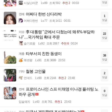
댓글
사실난라쿤
Lv.89
조회 592
추천 2
00:33
어쩌다 한번 산다라박
연예
1
댓글
어쩌다한번
Lv.77
조회 1411
00:31
李 대통령 "군에서 다쳤는데 왜 6% 부담하
이슈
22
나"…국가책임 확대 주문
댓글
슬기로움
Lv.92
조회 2067
추천 6
00:24
타부서의 친한 동생이
계층
38
댓글
쾌변왕
Lv.91
조회 3699
23:53
철봉 고인물
기타
2
댓글
언데드
Lv.90
조회 2144
추천 2
23:48
프로미스나인 스프 이채영 이나경 플러팅 노
연예
0
하우 공개
댓글
입술돼지
Lv.43
조회 761
추천 1
23:43
미국서 게임할때 조심해야하는거
유머