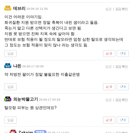
데브리
26-06-16 21:56
신고
|
공감 확인
이건 어려운 이야기임.
희귀질환 지원 받으면 정말 축복이 내린 셈이라고 들음.
죽는거 말고 다른 선택지가 생긴다고 보면 됨.
지원 못 받으면 진짜 지옥 속에 살아야 함.
반대로 보험 적용이 될 정도의 탈모라면 엄청 심한 탈모로 생각되는데
그 정도는 보험 적용이 맞지 않나 라는 생각도 듬.
답글
0
0
냐돈
26-06-17 00:09
신고
|
공감 확인
약 처방전 팔이가 정말 불필요한 지출같은뎅
답글
0
0
외눈박물고기
26-06-17 00:29
신고
|
공감 확인
탈모랑 피부는 뭔 상관인데요?
답글
0
0
Zaksim
26-06-17 14:53
신고
|
공감 확인