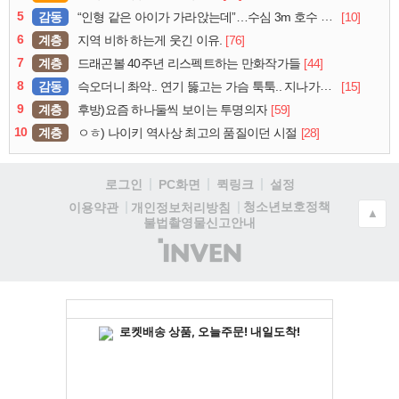
5
감동
[10]
“인형 같은 아이가 가라앉는데”…수심 3m 호수 뛰어든 60대 의인
6
계층
[76]
지역 비하 하는게 웃긴 이유.
7
계층
[44]
드래곤볼 40주년 리스펙트하는 만화작가들
8
감동
[15]
슥오더니 촤악.. 연기 뚫고는 가슴 툭툭.. 지나가던 아재의 정체
9
계층
[59]
후방)요즘 하나둘씩 보이는 투명의자
10
계층
[28]
ㅇㅎ) 나이키 역사상 최고의 품질이던 시절
로그인
PC화면
퀵링크
설정
청소년보호정책
이용약관
개인정보처리방침
▲
불법촬영물신고안내
(주)
인
벤