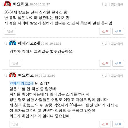
삐요히코
26-06-16 21:27
신고
|
공감 확인
20-34세 탈모는 진짜 심각한 문제긴 함
난 훌쩍 넘은 나이라 상관없는 일이지만
저 젊은 나이에 탈모가 심하게 왔다는 건 진짜 목숨이 걸린 문제임
답글
0
0
페데리코2세
26-06-16 21:31
신고
|
공감 확인
암환자 앞에서 그런말을 할수있을까요..
답글
0
0
삐요히코
26-06-16 22:30
신고
|
공감 확인
@페데리코2세
뭔 소리지
암은 보험 안 되는 줄 알겠네
복지를 확장하자는데 왜 쓸데없는 소리를 하시지
청년 탈모 심한 사람들은 취업도 어렵고 자살도 많이 합니다
제 친구 한놈도 약 뭐 잘못 먹었다가 20대부터 완전 민머리 돼서 평
생 모자쓰고 다니고 변변한 직장도 못 구하고 있어요
외모가 취업 시기에 얼마나 중요한데
답글
0
0