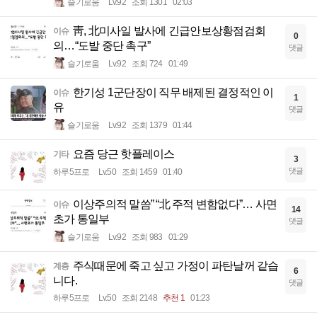
슬기로움
Lv.92
조회 1301
02:03
靑, 北미사일 발사에 긴급안보상황점검회
이슈
0
의…“도발 중단 촉구”
댓글
슬기로움
Lv.92
조회 724
01:49
한기성 1군단장이 직무 배제된 결정적인 이
이슈
1
유
댓글
슬기로움
Lv.92
조회 1379
01:44
요즘 당근 핫플레이스
기타
3
댓글
하루5프로
Lv.50
조회 1459
01:40
이상주의적 말씀” “北 주적 변함없다”… 사면
이슈
14
초가 통일부
댓글
슬기로움
Lv.92
조회 983
01:29
주식때문에 죽고 싶고 가정이 파탄날꺼 같습
계층
6
니다.
댓글
하루5프로
Lv.50
조회 2148
추천 1
01:23