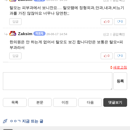
탈모는 피부과에서 보니깐요.... 탈모땜에 정형외과,안과,내과,비뇨기
과를 가진 않잖아요 너무나 당연한;;
답글
0
0
Zaksim
26-06-17 14:54
신고
|
공감 확인
한의원은 안 하는게 없어서 탈모도 보긴 합니다만은 보통은 탈모=피
부과라서
답글
0
0
새로고침
등록
목록
본문
이전
다음
댓글보기
ㅇㅇㄱ 지금 뜨는 글