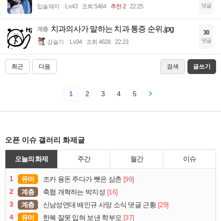
댓글
입술돼지
Lv.43
조회 5464
추천 2
22:25
치과의사가 말하는 치과 통증 순위.jpg
계층
30
댓글
강슬기
Lv.94
조회 4628
22:23
최근
다음
검색
글쓰기
1
2
3
4
5
오픈 이슈 갤러리 화제글
오늘의 화제
주간
월간
이슈
1
유머
[99]
조카 용돈 주다가 뺏은 삼촌
2
계층
[16]
축협 개혁하는 박지성
3
계층
[29]
신남성연대 배인규 사망 소식 댓글 근황
4
유머
[37]
한복 잘못 입혀 보낸 학부모