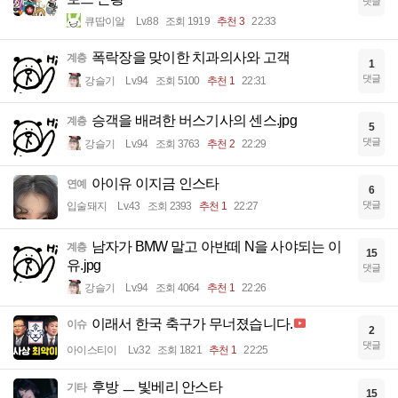
댓글
큐땁이알
Lv.88
조회 1919
추천 3
22:33
폭락장을 맞이한 치과의사와 고객
계층
1
댓글
강슬기
Lv.94
조회 5100
추천 1
22:31
승객을 배려한 버스기사의 센스.jpg
계층
5
댓글
강슬기
Lv.94
조회 3763
추천 2
22:29
아이유 이지금 인스타
연예
6
댓글
입술돼지
Lv.43
조회 2393
추천 1
22:27
남자가 BMW 말고 아반떼 N을 사야되는 이
계층
15
유.jpg
댓글
강슬기
Lv.94
조회 4064
추천 1
22:26
이래서 한국 축구가 무너졌습니다.
이슈
2
댓글
아이스티이
Lv.32
조회 1821
추천 1
22:25
후방 ㅡ 빛베리 안스타
기타
15