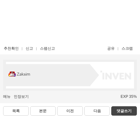
추천확인
신고
스팸신고
공유
스크랩
Zaksim
메뉴
인장보기
EXP 35%
목록
본문
이전
다음
댓글쓰기