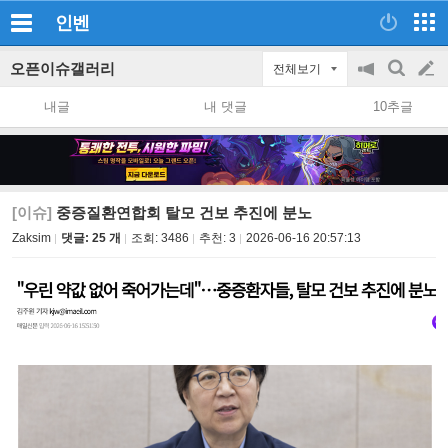
인벤
오픈이슈갤러리
전체보기
공
검
글
지
색
내글
내 댓글
10추글
on/off
쓰
기
[이슈]
중증질환연합회 탈모 건보 추진에 분노
Zaksim
댓글: 25 개
조회:
3486
추천:
3
2026-06-16 20:57:13