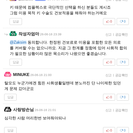
키 때문에 컴플렉스로 극단적인 선택을 하신 분들도 계시죠
그럼 미용 목적 키 수술도 건보적용을 해줘야 하는거예요
답글
0
0
작성자엄마
26-06-16 23:39
신고
|
공감 확인
@Zaksim
동의합니다. 한정된 건보료로 미용을 포함한 모든 의료
를 커버할 수는 없으니까요. 지금 그 한계를 정함에 있어 사회적 합의
가 필요한 상황이라 많은 목소리가 나왔으면 좋겠습니다.
답글
0
0
MINUKE
26-06-16 21:00
신고
|
공감 확인
탈모도 누군가에겐 힘든 사회생활일텐데 분노까진 단 나이제한 있던
게 문제 갔더군요
답글
0
0
사랑방손님
26-06-16 21:01
신고
|
공감 확인
심각한 사람 머리한번 보여줘야되나
답글
0
0