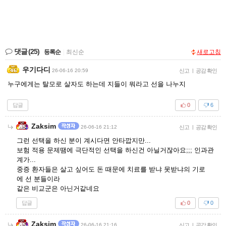
댓글
(25)
등록순
|
최신순
새로고침
우기다디
26-06-16 20:59
신고
|
공감 확인
누구에게는 탈모로 살자도 하는데 지들이 뭐라고 선을 나누지
답글
0
6
Zaksim
26-06-16 21:12
신고
|
공감 확인
그런 선택을 하신 분이 계시다면 안타깝지만...
보험 적용 문제땜에 극단적인 선택을 하신건 아닐거잖아요;;; 인과관
계가...
중증 환자들은 살고 싶어도 돈 때문에 치료를 받냐 못받냐의 기로
에 선 분들이라
같은 비교군은 아닌거같네요
답글
0
0
Zaksim
26-06-16 21:16
신고
|
공감 확인