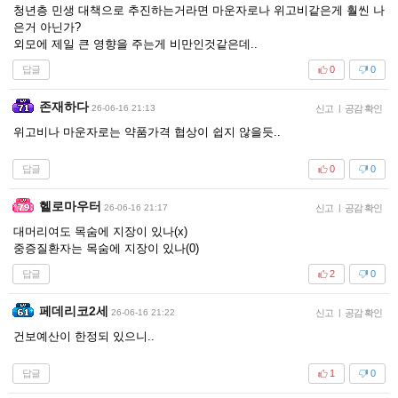
청년층 민생 대책으로 추진하는거라면 마운자로나 위고비같은게 훨씬 나
은거 아닌가?
외모에 제일 큰 영향을 주는게 비만인것같은데..
답글
0
0
존재하다
26-06-16 21:13
신고
|
공감 확인
위고비나 마운자로는 약품가격 협상이 쉽지 않을듯..
답글
0
0
헬로마우터
26-06-16 21:17
신고
|
공감 확인
대머리여도 목숨에 지장이 있나(x)
중증질환자는 목숨에 지장이 있나(0)
답글
2
0
페데리코2세
26-06-16 21:22
신고
|
공감 확인
건보예산이 한정되 있으니..
답글
1
0