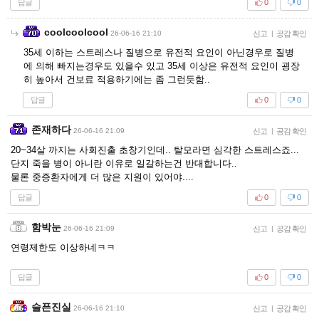
답글
0
0
coolcoolcool
26-06-16 21:10
신고
|
공감 확인
35세 이하는 스트레스나 질병으로 유전적 요인이 아닌경우로 질병
에 의해 빠지는경우도 있을수 있고 35세 이상은 유전적 요인이 굉장
히 높아서 건보료 적용하기에는 좀 그런듯함..
답글
0
0
존재하다
26-06-16 21:09
신고
|
공감 확인
20~34살 까지는 사회진출 초창기인데.. 탈모라면 심각한 스트레스죠...
단지 죽을 병이 아니란 이유로 일갈하는건 반대합니다..
물론 중증환자에게 더 많은 지원이 있어야....
답글
0
0
함박눈
26-06-16 21:09
신고
|
공감 확인
연령제한도 이상하네ㅋㅋ
답글
0
0
슬픈진실
26-06-16 21:10
신고
|
공감 확인