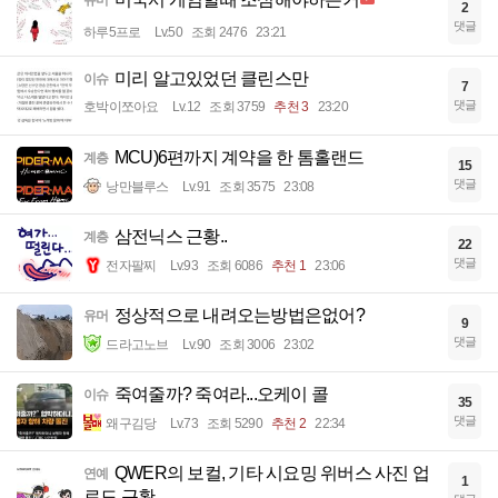
2
댓글
하루5프로
Lv.50
조회 2476
23:21
미리 알고있었던 클린스만
이슈
7
댓글
호박이쪼아요
Lv.12
조회 3759
추천 3
23:20
MCU)6편까지 계약을 한 톰홀랜드
계층
15
댓글
낭만블루스
Lv.91
조회 3575
23:08
삼전닉스 근황..
계층
22
댓글
전자팔찌
Lv.93
조회 6086
추천 1
23:06
정상적으로 내려오는방법은없어?
유머
9
댓글
드라고노브
Lv.90
조회 3006
23:02
죽여줄까? 죽여라...오케이 콜
이슈
35
댓글
왜구김당
Lv.73
조회 5290
추천 2
22:34
QWER의 보컬, 기타 시요밍 위버스 사진 업
연예
1
로드 근황