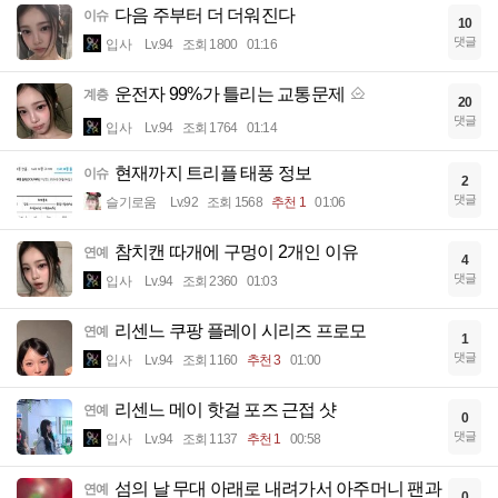
다음 주부터 더 더워진다
이슈
10
댓글
입사
Lv.94
조회 1800
01:16
운전자 99%가 틀리는 교통문제
계층
20
댓글
입사
Lv.94
조회 1764
01:14
현재까지 트리플 태풍 정보
이슈
2
댓글
슬기로움
Lv.92
조회 1568
추천 1
01:06
참치캔 따개에 구멍이 2개인 이유
연예
4
댓글
입사
Lv.94
조회 2360
01:03
리센느 쿠팡 플레이 시리즈 프로모
연예
1
댓글
입사
Lv.94
조회 1160
추천 3
01:00
리센느 메이 핫걸 포즈 근접 샷
연예
0
댓글
입사
Lv.94
조회 1137
추천 1
00:58
섬의 날 무대 아래로 내려가서 아주머니 팬과
연예
0