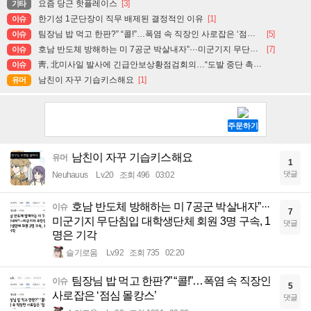
요즘 당근 핫플레이스
[3]
기타
한기성 1군단장이 직무 배제된 결정적인 이유
[1]
이슈
팀장님 밥 먹고 한판?” “콜!”…폭염 속 직장인 사로잡은 ‘점심 몰캉스’
[5]
이슈
호남 반도체 방해하는 미 7공군 박살내자”···미군기지 무단침입 대학생단체 회원 3명 구속, 1명은 기각
[7]
이슈
靑, 北미사일 발사에 긴급안보상황점검회의…“도발 중단 촉구”
이슈
남친이 자꾸 기습키스해요
[1]
유머
남친이 자꾸 기습키스해요
유머
1
댓글
Neuhauus
Lv.20
조회 496
03:02
호남 반도체 방해하는 미 7공군 박살내자”···
이슈
7
미군기지 무단침입 대학생단체 회원 3명 구속, 1
댓글
명은 기각
슬기로움
Lv.92
조회 735
02:20
팀장님 밥 먹고 한판?” “콜!”…폭염 속 직장인
이슈
5
사로잡은 ‘점심 몰캉스’
댓글