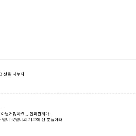
고 선을 나누지
..
아닐거잖아요;;; 인과관계가...
를 받냐 못받냐의 기로에 선 분들이라