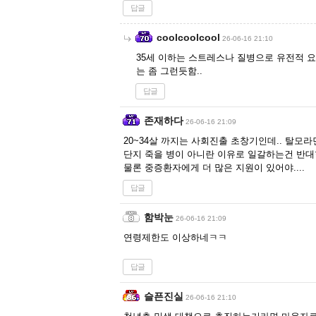
답글
coolcoolcool
26-06-16 21:10
35세 이하는 스트레스나 질병으로 유전적 
는 좀 그런듯함..
답글
존재하다
26-06-16 21:09
20~34살 까지는 사회진출 초창기인데.. 탈모라
단지 죽을 병이 아니란 이유로 일갈하는건 반대
물론 중증환자에게 더 많은 지원이 있어야....
답글
함박눈
26-06-16 21:09
연령제한도 이상하네ㅋㅋ
답글
슬픈진실
26-06-16 21:10