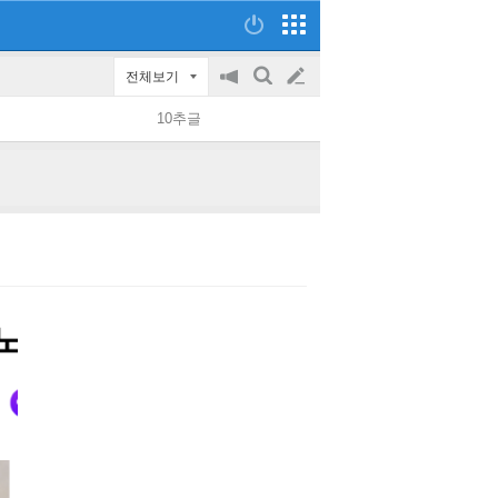
전체보기
공
검
글
지
색
10추글
on/off
쓰
기