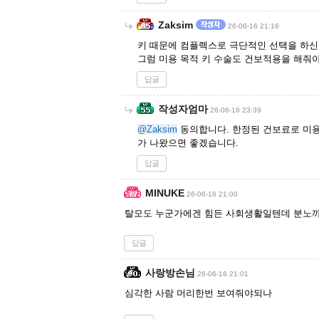
Zaksim
26-06-16 21:16
키 때문에 컴플렉스로 극단적인 선택을 하
그럼 미용 목적 키 수술도 건보적용을 해줘
답글
작성자엄마
26-06-16 23:39
@Zaksim
동의합니다. 한정된 건보료로 미용
가 나왔으면 좋겠습니다.
답글
MINUKE
26-06-16 21:00
탈모도 누군가에겐 힘든 사회생활일텐데 분노까
답글
사랑방손님
26-06-16 21:01
심각한 사람 머리한번 보여줘야되나