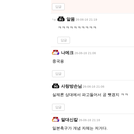
답글
알몸
26-06-16 21:19
ㅋㅋㅋㅋㅋㅋㅋㅋㅋㅋ
답글
나메크
26-06-16 21:06
중국용
답글
사랑방손님
26-06-16 21:06
실제론 상대에서 파고들어서 공 뺏겠지 ㅋㅋ
답글
말대신칼
26-06-16 21:16
일본축구가 개념 자체는 저거다.