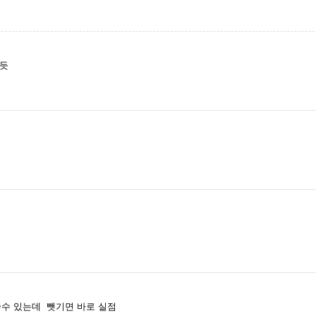
된듯
쓸수 있는데 뺏기면 바로 실점