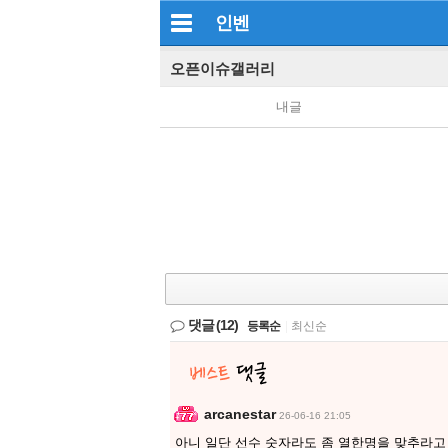
인벤
오픈이슈갤러리
내글
댓글
(12)
등록순
|
최신순
arcanestar
26-06-16 21:05
아니 일단 선수 숫자라도 좀 열한명을 맞추라고