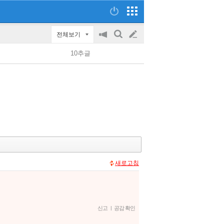
전체보기
공
검
글
지
색
10추글
on/off
쓰
기
새로고침
신고
|
공감 확인