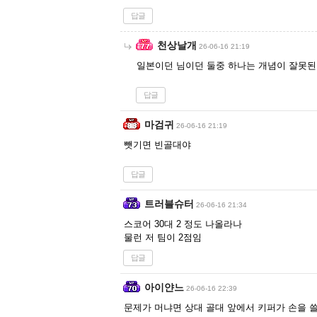
답글
천상날개
26-06-16 21:19
일본이던 님이던 둘중 하나는 개념이 잘못
답글
마검귀
26-06-16 21:19
뺏기면 빈골대야
답글
트러블슈터
26-06-16 21:34
스코어 30대 2 정도 나올라나
물런 저 팀이 2점임
답글
아이얀느
26-06-16 22:39
문제가 머냐면 상대 골대 앞에서 키퍼가 손을 