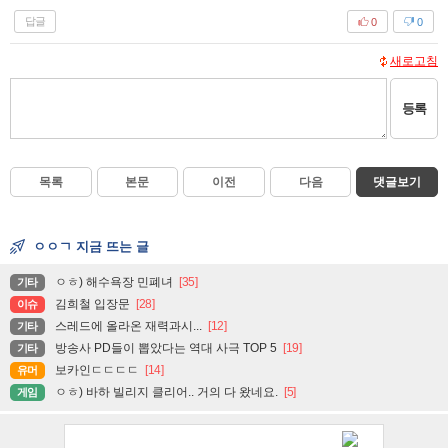
답글
0
0
새로고침
등록
목록
본문
이전
다음
댓글보기
ㅇㅇㄱ 지금 뜨는 글
ㅇㅎ) 해수욕장 민폐녀
[35]
기타
김희철 입장문
[28]
이슈
스레드에 올라온 재력과시...
[12]
기타
방송사 PD들이 뽑았다는 역대 사극 TOP 5
[19]
기타
보카인ㄷㄷㄷㄷ
[14]
유머
ㅇㅎ) 바하 빌리지 클리어.. 거의 다 왔네요.
[5]
게임