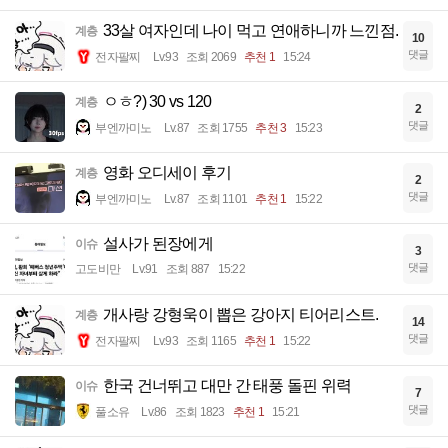
33살 여자인데 나이 먹고 연애하니까 느낀점.
계층
10
댓글
전자팔찌
Lv.93
조회 2069
추천 1
15:24
ㅇㅎ?) 30 vs 120
계층
2
댓글
부엔까미노
Lv.87
조회 1755
추천 3
15:23
영화 오디세이 후기
계층
2
댓글
부엔까미노
Lv.87
조회 1101
추천 1
15:22
설사가 된장에게
이슈
3
댓글
고도비만
Lv.91
조회 887
15:22
개사랑 강형욱이 뽑은 강아지 티어리스트.
계층
14
댓글
전자팔찌
Lv.93
조회 1165
추천 1
15:22
한국 건너뛰고 대만 간 태풍 돌핀 위력
이슈
7
댓글
풀소유
Lv.86
조회 1823
추천 1
15:21