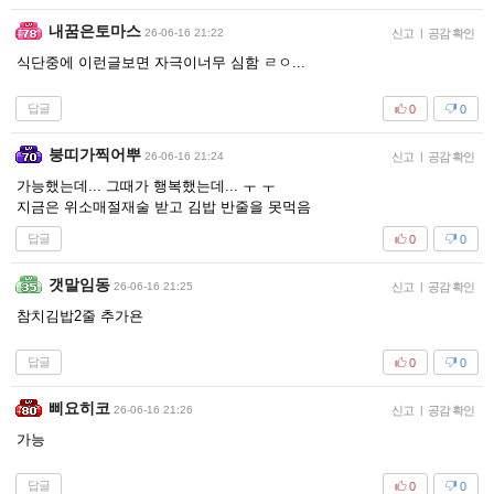
내꿈은토마스
26-06-16 21:22
신고
|
공감 확인
식단중에 이런글보면 자극이너무 심함 ㄹㅇ...
답글
0
0
붕띠가찍어뿌
26-06-16 21:24
신고
|
공감 확인
가능했는데... 그때가 행복했는데... ㅜ ㅜ
지금은 위소매절재술 받고 김밥 반줄을 못먹음
답글
0
0
갯말임동
26-06-16 21:25
신고
|
공감 확인
참치김밥2줄 추가욘
답글
0
0
삐요히코
26-06-16 21:26
신고
|
공감 확인
가능
답글
0
0