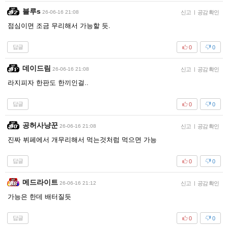
블루s
26-06-16 21:08
신고
|
공감 확인
점심이면 조금 무리해서 가능할 듯.
답글
0
0
데이드림
26-06-16 21:08
신고
|
공감 확인
라지피자 한판도 한끼인걸..
답글
0
0
공허사냥꾼
26-06-16 21:08
신고
|
공감 확인
진짜 뷔페에서 개무리해서 먹는것처럼 먹으면 가능
답글
0
0
메드라이트
26-06-16 21:12
신고
|
공감 확인
가능은 한데 배터질듯
답글
0
0