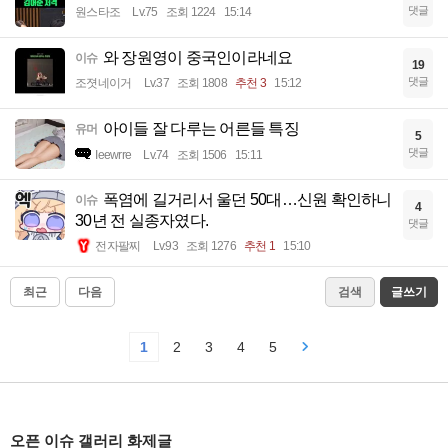
댓글
원스타조
Lv.75
조회 1224
15:14
와 장원영이 중국인이라네요
이슈
19
댓글
조졋네이거
Lv.37
조회 1808
추천 3
15:12
아이들 잘 다루는 어른들 특징
유머
5
댓글
Ieewrre
Lv.74
조회 1506
15:11
폭염에 길거리서 울던 50대…신원 확인하니
이슈
4
30년 전 실종자였다.
댓글
전자팔찌
Lv.93
조회 1276
추천 1
15:10
최근
다음
검색
글쓰기
1
2
3
4
5
오픈 이슈 갤러리 화제글