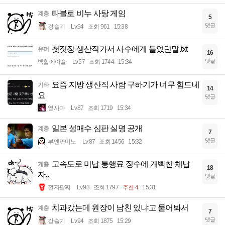
타블로 비누 사탕 게임
계층
5
댓글
강슬기
Lv.94
조회 961
15:38
첫짓장 생산직가서 사수에게 들었던말.txt
유머
16
댓글
백합에이슬
Lv.57
조회 1744
15:34
요즘 지방 생산직 사람 구하기가 너무 힘드네
기타
14
요
댓글
옆사마
Lv.87
조회 1719
15:34
일본 성매수 심판 실명 공개
계층
7
댓글
부엔까미노
Lv.87
조회 1456
15:32
고속도로 미납 통행료 징수에 개빡친 체납
계층
18
자..
댓글
전자팔찌
Lv.93
조회 1797
추천 4
15:31
치과갔는데 원장이 남친 있냐고 물어봐서
계층
7
댓글
강슬기
Lv.94
조회 1875
15:29