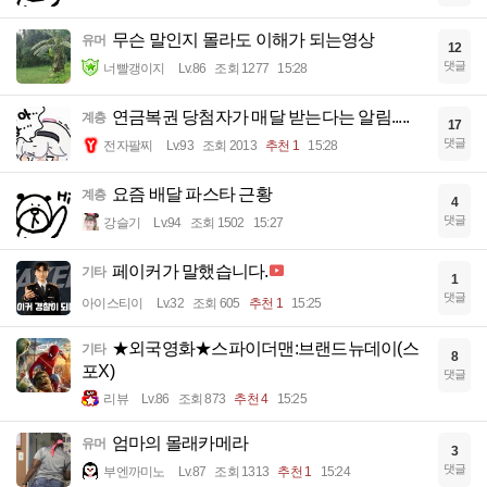
무슨 말인지 몰라도 이해가 되는영상
유머
12
댓글
너빨갱이지
Lv.86
조회 1277
15:28
연금복권 당첨자가 매달 받는다는 알림.....
계층
17
댓글
전자팔찌
Lv.93
조회 2013
추천 1
15:28
요즘 배달 파스타 근황
계층
4
댓글
강슬기
Lv.94
조회 1502
15:27
페이커가 말했습니다.
기타
1
댓글
아이스티이
Lv.32
조회 605
추천 1
15:25
★외국영화★스파이더맨:브랜드뉴데이(스
기타
8
포X)
댓글
리뷰
Lv.86
조회 873
추천 4
15:25
엄마의 몰래카메라
유머
3
댓글
부엔까미노
Lv.87
조회 1313
추천 1
15:24