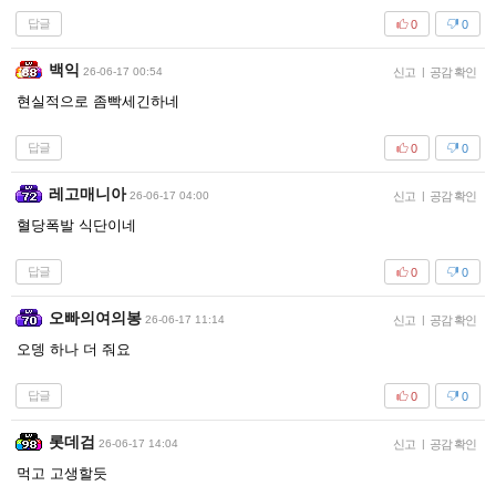
답글
0
0
백익
26-06-17 00:54
신고
|
공감 확인
현실적으로 좀빡세긴하네
답글
0
0
레고매니아
26-06-17 04:00
신고
|
공감 확인
혈당폭발 식단이네
답글
0
0
오빠의여의봉
26-06-17 11:14
신고
|
공감 확인
오뎅 하나 더 줘요
답글
0
0
롯데검
26-06-17 14:04
신고
|
공감 확인
먹고 고생할듯