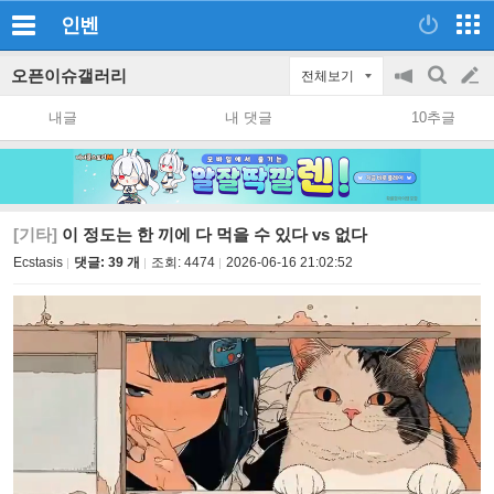
인벤
오픈이슈갤러리
전체보기
공
검
글
지
색
내글
내 댓글
10추글
on/off
쓰
기
[기타]
이 정도는 한 끼에 다 먹을 수 있다 vs 없다
Ecstasis
댓글: 39 개
조회:
4474
2026-06-16 21:02:52