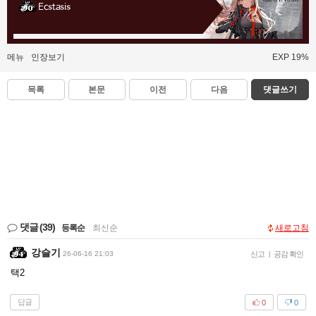
Ecstasis
메뉴
인장보기
EXP 19%
목록
본문
이전
다음
댓글쓰기
댓글
(39)
등록순
|
최신순
새로고침
강슬기
26-06-16 21:03
신고
|
공감 확인
택2
답글
0
0