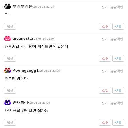
부리부리몬
26-06-16 21:04
신고
|
공감 확인
ㄱㄴ
답글
0
0
arcanestar
26-06-16 21:04
신고
|
공감 확인
하루종일 먹는 양이 저정도인거 같은데
답글
0
0
Koenigsegg1
26-06-16 21:05
신고
|
공감 확인
충분한 양이다
답글
1
0
존재하다
26-06-16 21:05
신고
|
공감 확인
라면 국물 안먹으면 쌉가능
답글
0
0