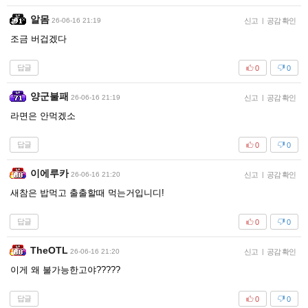
알몸
26-06-16 21:19
신고
|
공감 확인
조금 버겁겠다
답글
0
0
양군불패
26-06-16 21:19
신고
|
공감 확인
라면은 안먹겠소
답글
0
0
이에루카
26-06-16 21:20
신고
|
공감 확인
새참은 밥먹고 출출할때 먹는거입니디!
답글
0
0
TheOTL
26-06-16 21:20
신고
|
공감 확인
이게 왜 불가능한고야?????
답글
0
0