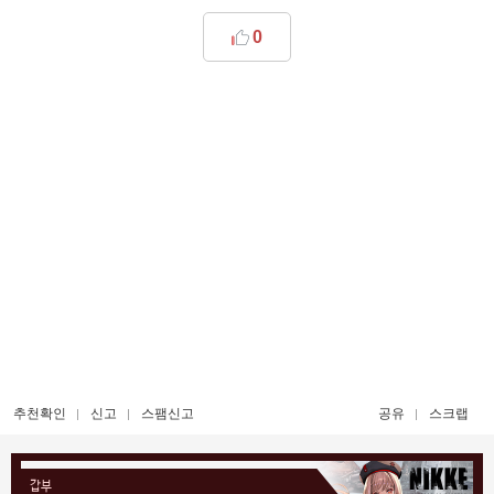
0
추천확인
신고
스팸신고
공유
스크랩
갑부