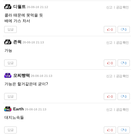
디월트
26-06-16 21:12
신고
|
공감 확인
콜라 때문에 못먹을 듯
배에 가스 차서
답글
0
0
존윅
26-06-16 21:13
신고
|
공감 확인
가능
답글
0
0
모찌빵떡
26-06-16 21:13
신고
|
공감 확인
가능은 할거같은데 굳이?
답글
0
0
Earth
26-06-16 21:13
신고
|
공감 확인
대지뇨속들
답글
0
0