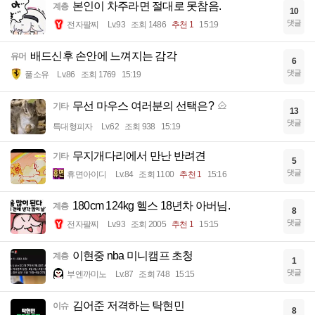
본인이 차주라면 절대로 못참음.
계층
10
댓글
전자팔찌
Lv.93
조회 1486
추천 1
15:19
배드신후 손안에 느껴지는 감각
유머
6
댓글
풀소유
Lv.86
조회 1769
15:19
무선 마우스 여러분의 선택은?
기타
13
댓글
특대형피자
Lv.62
조회 938
15:19
무지개다리에서 만난 반려견
기타
5
댓글
휴면아이디
Lv.84
조회 1100
추천 1
15:16
180cm 124kg 헬스 18년차 아버님.
계층
8
댓글
전자팔찌
Lv.93
조회 2005
추천 1
15:15
이현중 nba 미니캠프 초청
계층
1
댓글
부엔까미노
Lv.87
조회 748
15:15
김어준 저격하는 탁현민
이슈
8