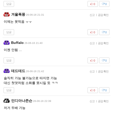
답글
0
0
겨울폭풍
26-06-16 21:31
신고
|
공감 확인
이제는 못먹음 ㅜㅜ
답글
0
0
Buffalo
26-06-16 21:40
신고
|
공감 확인
이젠 안됨 ...
답글
0
0
데드데드
26-06-16 21:42
신고
|
공감 확인
솔직히 가능 불가능으로 따지면 가능
대신 첫댓처럼 소화를 못시킬 듯 ㅋㅋ
답글
0
0
인디아나존슨
26-06-16 22:39
신고
|
공감 확인
저거 두배 가능