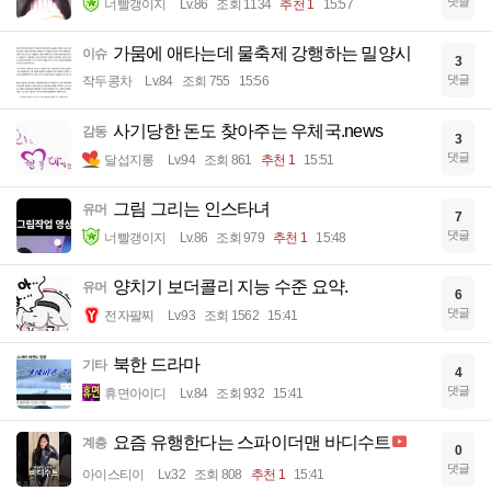
댓글
너빨갱이지
Lv.86
조회 1134
추천 1
15:57
가뭄에 애타는데 물축제 강행하는 밀양시
이슈
3
댓글
작두콩차
Lv.84
조회 755
15:56
사기당한 돈도 찾아주는 우체국.news
감동
3
댓글
달섭지롱
Lv.94
조회 861
추천 1
15:51
그림 그리는 인스타녀
유머
7
댓글
너빨갱이지
Lv.86
조회 979
추천 1
15:48
양치기 보더콜리 지능 수준 요약.
유머
6
댓글
전자팔찌
Lv.93
조회 1562
15:41
북한 드라마
기타
4
댓글
휴면아이디
Lv.84
조회 932
15:41
요즘 유행한다는 스파이더맨 바디수트
계층
0
댓글
아이스티이
Lv.32
조회 808
추천 1
15:41