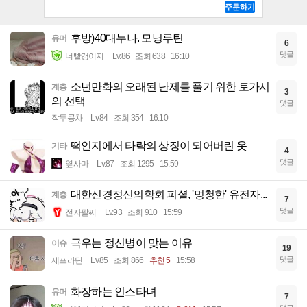
후방)40대누나. 모닝루틴
유머
6
댓글
너빨갱이지
Lv.86
조회 638
16:10
소년만화의 오래된 난제를 풀기 위한 토가시
계층
3
의 선택
댓글
작두콩차
Lv.84
조회 354
16:10
떡인지에서 타락의 상징이 되어버린 옷
기타
4
댓글
옆사마
Lv.87
조회 1295
15:59
대한신경정신의학회 피셜, '멍청한' 유전자...
계층
7
댓글
전자팔찌
Lv.93
조회 910
15:59
극우는 정신병이 맞는 이유
이슈
19
댓글
세프라딘
Lv.85
조회 866
추천 5
15:58
화장하는 인스타녀
유머
7