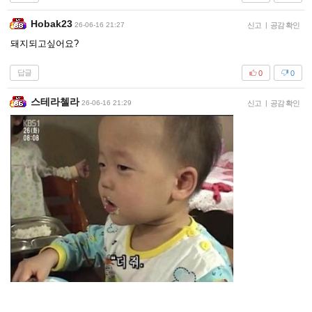
Hobak23
26-06-16 21:27
신고
|
공감 확인
돼지되고싶어요?
답글
0
0
스테라첼라
26-06-16 21:29
신고
|
공감 확인