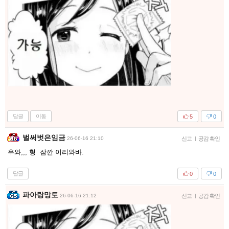
답글
이동
5
0
벌써벗은임금
26-06-16 21:10
신고
|
공감 확인
우와,,, 형 잠깐 이리와바.
답글
0
0
파아랑망토
26-06-16 21:12
신고
|
공감 확인