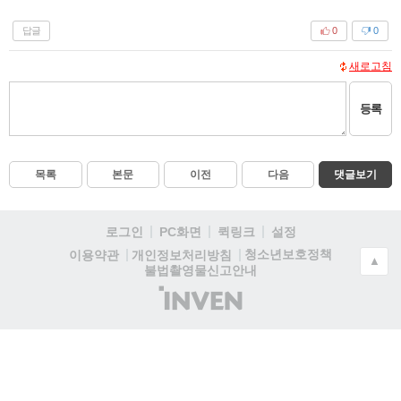
답글
0
0
새로고침
등록
목록
본문
이전
다음
댓글보기
로그인
PC화면
퀵링크
설정
청소년보호정책
이용약관
개인정보처리방침
▲
불법촬영물신고안내
(주)
인
벤