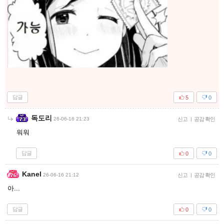
답글
5
0
독도리
26-06-16 21:23
신고
|
공감 확인
워워
답글
0
0
Kanel
26-06-16 21:12
신고
|
공감 확인
아...
답글
0
0