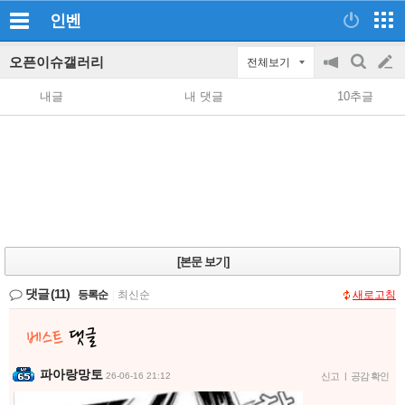
인벤
오픈이슈갤러리
전체보기
공
검
글
지
색
내글
내 댓글
10추글
on/off
쓰
기
[본문 보기]
댓글
(11)
등록순
|
최신순
새로고침
파아랑망토
26-06-16 21:12
신고
|
공감 확인