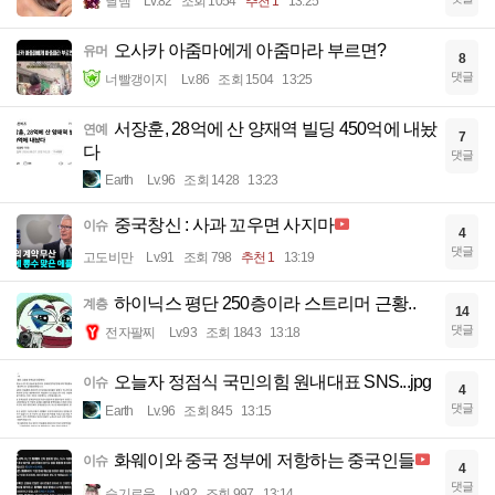
닐냄
Lv.82
조회 1054
추천 1
13:25
오사카 아줌마에게 아줌마라 부르면?
유머
8
댓글
너빨갱이지
Lv.86
조회 1504
13:25
서장훈, 28억에 산 양재역 빌딩 450억에 내놨
연예
7
다
댓글
Earth
Lv.96
조회 1428
13:23
중국창신 : 사과 꼬우면 사지마
이슈
4
댓글
고도비만
Lv.91
조회 798
추천 1
13:19
하이닉스 평단 250층이라 스트리머 근황..
계층
14
댓글
전자팔찌
Lv.93
조회 1843
13:18
오늘자 정점식 국민의힘 원내대표 SNS...jpg
이슈
4
댓글
Earth
Lv.96
조회 845
13:15
화웨이와 중국 정부에 저항하는 중국인들
이슈
4
댓글
슬기로움
Lv.92
조회 997
13:14