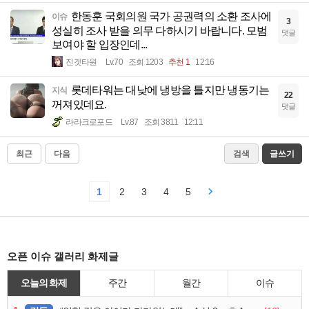
한동훈 국회의원 국가 공권력의 소환 조사에
이슈
3
성실히 조사 받을 의무 다하시기 바랍니다. 모범
댓글
보여야 할 입장인데...
진겟타원
Lv.70
조회 1203
추천 1
12:16
롯데타워는 대낮에 냉방을 틀지만 냉동기는
지식
22
꺼져있데요.
댓글
라라크로포드
Lv.87
조회 3811
12:11
최근
다음
검색
글쓰기
1
2
3
4
5
오픈 이슈 갤러리 화제글
오늘의 화제
주간
월간
이슈