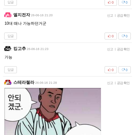
답글
0
0
엘지전자
26-06-16 21:20
신고
|
공감 확인
10대 때나 가능하던거군
답글
0
0
킹고추
26-06-16 21:23
신고
|
공감 확인
가능
답글
0
0
스테라첼라
26-06-16 21:28
신고
|
공감 확인