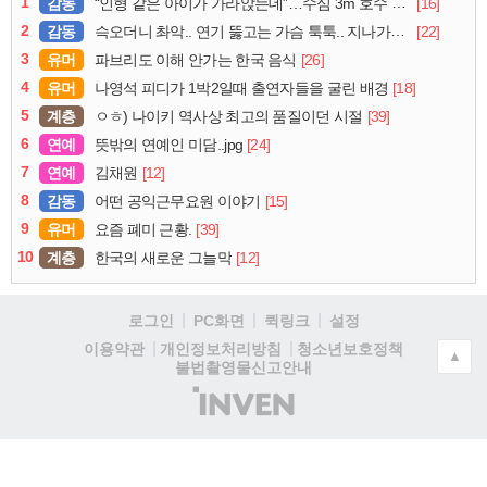
1
감동
[16]
“인형 같은 아이가 가라앉는데”…수심 3m 호수 뛰어든 60대 의인
2
감동
[22]
슥오더니 촤악.. 연기 뚫고는 가슴 툭툭.. 지나가던 아재의 정체
3
유머
[26]
파브리도 이해 안가는 한국 음식
4
유머
[18]
나영석 피디가 1박2일때 출연자들을 굴린 배경
5
계층
[39]
ㅇㅎ) 나이키 역사상 최고의 품질이던 시절
6
연예
[24]
뜻밖의 연예인 미담..jpg
7
연예
[12]
김채원
8
감동
[15]
어떤 공익근무요원 이야기
9
유머
[39]
요즘 폐미 근황.
10
계층
[12]
한국의 새로운 그늘막
로그인
PC화면
퀵링크
설정
청소년보호정책
이용약관
개인정보처리방침
▲
불법촬영물신고안내
(주)
인
벤