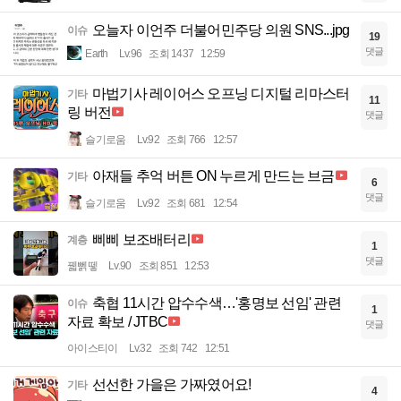
오늘자 이언주 더불어민주당 의원 SNS...jpg
이슈
19
댓글
Earth
Lv.96
조회 1437
12:59
마법기사 레이어스 오프닝 디지털 리마스터
기타
11
링 버전
댓글
슬기로움
Lv.92
조회 766
12:57
아재들 추억 버튼 ON 누르게 만드는 브금
기타
6
댓글
슬기로움
Lv.92
조회 681
12:54
삐삐 보조배터리
계층
1
댓글
꿻뻵뗗
Lv.90
조회 851
12:53
축협 11시간 압수수색…'홍명보 선임' 관련
이슈
1
자료 확보 / JTBC
댓글
아이스티이
Lv.32
조회 742
12:51
선선한 가을은 가짜였어요!
기타
4