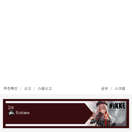
추천확인
신고
스팸신고
공유
스크랩
갑부
Ecstasis