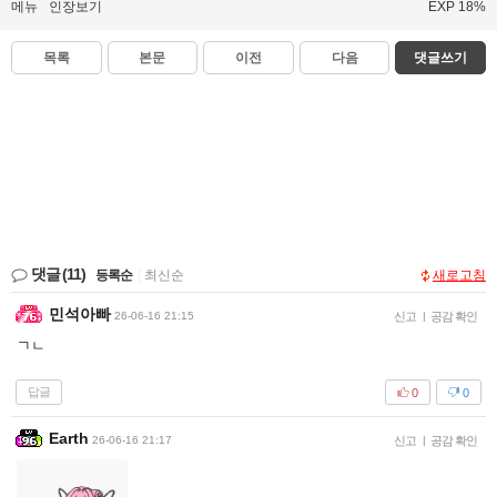
메뉴
인장보기
EXP 18%
목록
본문
이전
다음
댓글쓰기
댓글
(11)
등록순
|
최신순
새로고침
민석아빠
26-06-16 21:15
신고
|
공감 확인
ㄱㄴ
답글
0
0
Earth
26-06-16 21:17
신고
|
공감 확인