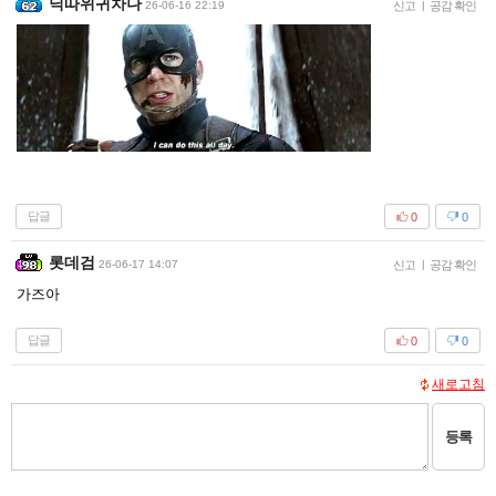
닉따위귀차나
26-06-16 22:19
신고
|
공감 확인
답글
0
0
롯데검
26-06-17 14:07
신고
|
공감 확인
가즈아
답글
0
0
새로고침
등록