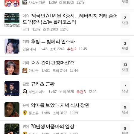
댓글
사실난라쿤
Lv.89
조회 1869
12:49
'외국인 ATM' 된 K증시…레버리지 거래 줄어
이슈
2
도 '삼전닉스'는 롤러코스터
댓글
균터
Lv.42
조회 1383
12:48
후방 ㅡ 빛베리 인스타
기타
3
댓글
입술돼지
Lv.43
조회 2242
추천 2
12:45
ㅇㅎ 간이 펀칭머신??
기타
13
댓글
마나군
Lv.81
조회 2464
12:44
규카츠 근황
감동
7
댓글
부엔까미노
Lv.87
조회 2639
추천 3
12:40
악마를 보았다 저녁 식사 장면
유머
9
댓글
풀소유
Lv.86
조회 3132
12:39
78년생 아줌마의 일상
연예
8
댓글