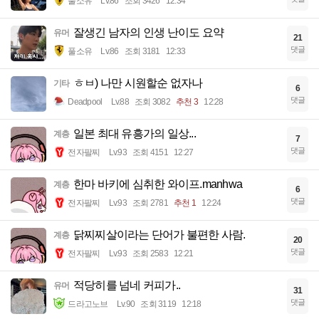
풀소유
Lv.86
조회 3426
12:34
잘생긴 남자의 인생 난이도 요약
유머
21
댓글
풀소유
Lv.86
조회 3181
12:33
ㅎㅂ) 나만 시원할순 없자나
기타
6
댓글
Deadpool
Lv.88
조회 3082
추천 3
12:28
일본 최대 유흥가의 일상...
계층
7
댓글
전자팔찌
Lv.93
조회 4151
12:27
한마 바키에 심취한 와이프.manhwa
계층
6
댓글
전자팔찌
Lv.93
조회 2781
추천 1
12:24
닭찌찌살이라는 단어가 불편한 사람.
계층
20
댓글
전자팔찌
Lv.93
조회 2583
12:21
적당히를 넘네 커피가..
유머
31
댓글
드라고노브
Lv.90
조회 3119
12:18