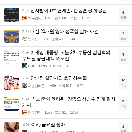
전자발찌 1호 연예인...한동훈 공개 응원
이슈
6
댓글
왜구김당
Lv.73
조회 886
추천 3
13:34
대전 20개월 영아 성폭행 살해 사건
기타
7
댓글
언데드
Lv.90
조회 480
13:34
이재명 대통령, 오늘 2차 부동산 점검회의...
이슈
3
수도권 공급대책 속도전
댓글
Earth
Lv.96
조회 320
13:33
단순히 설탕시럽 코팅하는 짤
기타
12
댓글
사실난라쿤
Lv.89
조회 1041
13:27
[속보]국힘 윤리위...진종오 서범수 징계 절차
이슈
6
개시
댓글
왜구김당
Lv.73
조회 817
13:26
ㅇㅎ) 금요일 좋아
유머
3
댓글