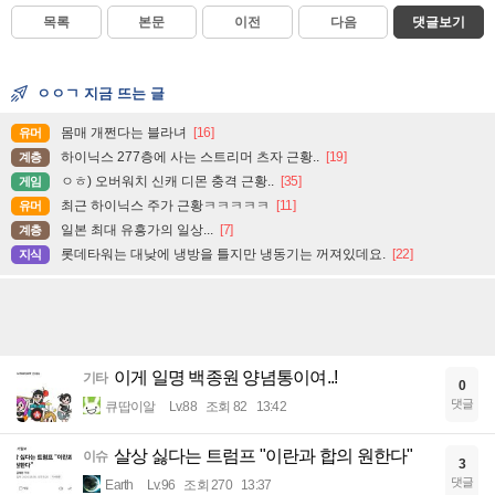
목록
본문
이전
다음
댓글보기
ㅇㅇㄱ 지금 뜨는 글
몸매 개쩐다는 블라녀
[16]
유머
하이닉스 277층에 사는 스트리머 츠자 근황..
[19]
계층
ㅇㅎ) 오버워치 신캐 디몬 충격 근황..
[35]
게임
최근 하이닉스 주가 근황ㅋㅋㅋㅋㅋ
[11]
유머
일본 최대 유흥가의 일상...
[7]
계층
롯데타워는 대낮에 냉방을 틀지만 냉동기는 꺼져있데요.
[22]
지식
이게 일명 백종원 양념통이여..!
기타
0
댓글
큐땁이알
Lv.88
조회 82
13:42
살상 싫다는 트럼프 "이란과 합의 원한다"
이슈
3
댓글
Earth
Lv.96
조회 270
13:37