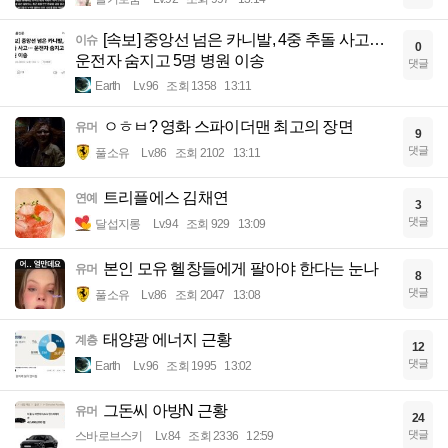
[속보] 중앙선 넘은 카니발, 4중 추돌 사고…
이슈
0
운전자 숨지고 5명 병원 이송
댓글
Earth
Lv.96
조회 1358
13:11
ㅇㅎㅂ? 영화 스파이더맨 최고의 장면
유머
9
댓글
풀소유
Lv.86
조회 2102
13:11
트리플에스 김채연
연예
3
댓글
달섭지롱
Lv.94
조회 929
13:09
본인 모유 헬창들에게 팔아야 한다는 눈나
유머
8
댓글
풀소유
Lv.86
조회 2047
13:08
태양광 에너지 근황
계층
12
댓글
Earth
Lv.96
조회 1995
13:02
그돈씨 아방N 근황
유머
24
댓글
스바로브스키
Lv.84
조회 2336
12:59