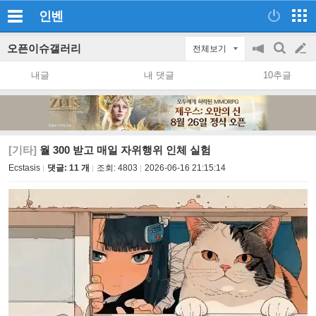
인벤
오픈이슈갤러리
전체보기
공
검
글
지
색
내글
내 댓글
10추글
on/off
쓰
기
[기타]
월 300 받고 매일 자위행위 인체 실험
Ecstasis
댓글: 11 개
조회:
4803
2026-06-16 21:15:14