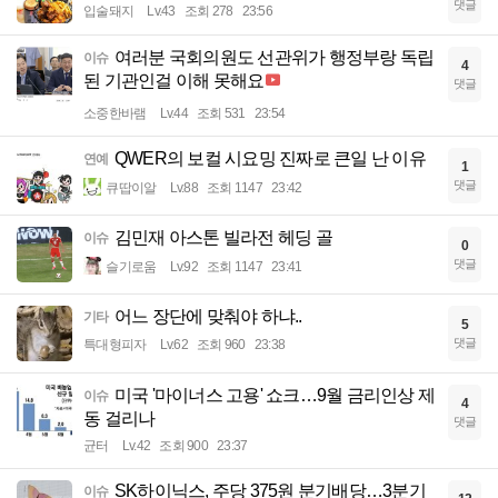
댓글
입술돼지
Lv.43
조회 278
23:56
여러분 국회의원도 선관위가 행정부랑 독립
이슈
4
된 기관인걸 이해 못해요
댓글
소중한바램
Lv.44
조회 531
23:54
QWER의 보컬 시요밍 진짜로 큰일 난 이유
연예
1
댓글
큐땁이알
Lv.88
조회 1147
23:42
김민재 아스톤 빌라전 헤딩 골
이슈
0
댓글
슬기로움
Lv.92
조회 1147
23:41
어느 장단에 맞춰야 하냐..
기타
5
댓글
특대형피자
Lv.62
조회 960
23:38
미국 '마이너스 고용' 쇼크…9월 금리인상 제
이슈
4
동 걸리나
댓글
균터
Lv.42
조회 900
23:37
SK하이닉스, 주당 375원 분기배당…3분기
이슈