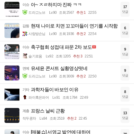
아~ ㅈㄹ하지마 진짜 ㅋㅋ
이슈
17
댓글
드라고노브
Lv.90
조회 2567
추천 1
22:55
현재 나이로 치면 꼬꼬마들이 연기를 시작함
감동
6
댓글
사랑방손님
Lv.90
조회 1936
추천 2
22:54
축구협회 성접대 파문 2차 보도
이슈
9
댓글
슬기로움
Lv.92
조회 1205
추천 3
22:51
유세윤 콘서트 실황영상떳네
연예
9
댓글
드라고노브
Lv.90
조회 3009
추천 2
22:50
과학자들이 바보인 이유
기타
8
댓글
파이혹은파어
Lv.91
조회 1784
22:49
프랑스 날씨 근황
계층
13
댓글
작두콩차
Lv.84
조회 2519
추천 2
22:45
[매불쇼] 서영교 발언에 대하여
이슈