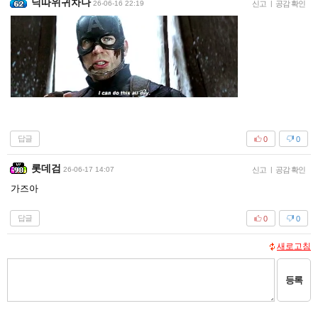
닉따위귀차나
26-06-16 22:19
신고
|
공감 확인
답글
0
0
롯데검
26-06-17 14:07
신고
|
공감 확인
가즈아
답글
0
0
새로고침
등록