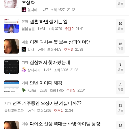
초상화
댓글
옆사마
Lv.87
조회 4627
21:42
결혼 하면 생기는 일
유머
10
댓글
봄봄봉필
Lv.31
조회 3729
추천 2
21:41
이젠 다시는 못 보는 삼파이더맨
계층
16
댓글
입사
Lv.94
조회 4473
추천 3
21:38
심심해서 찾아봤는데
기타
3
댓글
장재시카
Lv.76
조회 1806
21:38
인벤 아이디 해킹.
기타
8
댓글
Kurtas
Lv.88
조회 1795
추천 5
21:34
전주 거주중인 오징어분 계십니까??
기타
13
댓글
졸리고배고파
Lv.74
조회 1862
추천 1
21:34
다이소 신상 역대급 주방 아이템 등장
계층
18