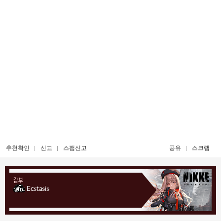
추천확인
신고
스팸신고
공유
스크랩
갑부
Ecstasis