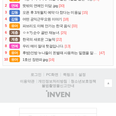
2
연예
[30]
뜻밖의 연예인 미담..jpg
3
감동
[15]
오픈 후 3개월치 예약 다 찼다는 미용실
4
감동
[18]
어떤 공익근무요원 이야기
5
유머
[33]
파브리도 이해 안가는 한국 음식
6
계층
[25]
ㅇㅎ?) 순수 골반 재능녀.
7
계층
[22]
한국의 새로운 그늘막
8
연예
[13]
우리 메이 절대 핫걸입니다.
9
유머
[47]
후방)인방 누나들이 돈벌때 사용하는 밑캠을 알아보자
10
유머
[16]
1호선 장판파.jpg
로그인
PC화면
퀵링크
설정
청소년보호정책
이용약관
개인정보처리방침
▲
불법촬영물신고안내
(주)
인
벤