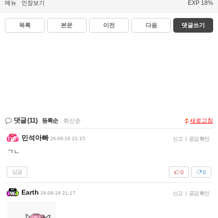
메뉴
인장보기
EXP 18%
목록
본문
이전
다음
댓글쓰기
댓글
(11)
등록순
|
최신순
새로고침
민석아빠
26-06-16 21:15
신고
|
공감 확인
ㄱㄴ
답글
0
0
Earth
26-06-16 21:17
신고
|
공감 확인