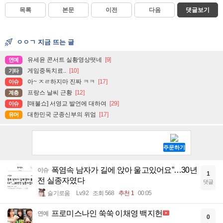
목록
본문
이전
다음
댓글보기
ㅇㅇㄱ 지금 뜨는 글
유세윤 콘서트 실황영상떳네
[9]
연예
게임중독치료..
[10]
기타
아~ ㅈㄹ하지마 진짜 ㅋㅋ
[17]
이슈
프랑스 날씨 근황
[12]
계층
[매불쇼] 서영교 발언에 대하여
[29]
이슈
대한민국 군종신부의 위엄
[17]
유머
폭염속 남자가 길에 앉아 울고있어요”…30년
이슈
1
전 실종자였다
댓글
슬기로움
Lv.92
조회 568
추천 1
00:05
프로미스나인 쑥쑥 이채영 백지헌
연예
0