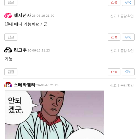
답글
0
0
엘지전자
26-06-16 21:20
신고
|
공감 확인
10대 때나 가능하던거군
답글
0
0
킹고추
26-06-16 21:23
신고
|
공감 확인
가능
답글
0
0
스테라첼라
26-06-16 21:28
신고
|
공감 확인