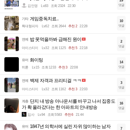
29
댓글
김인영
Lv.83
조회 2324
22:30
게임중독치료..
기타
10
댓글
특대형피자
Lv.62
조회 2644
추천 2
22:28
밥 못먹을까봐 급해진 원이
연예
2
댓글
아이스티이
Lv.32
조회 1125
추천 5
22:18
화이팅
유머
14
댓글
히롣
Lv.15
조회 1233
추천 3
22:08
백제 자객과 프리티걸 ㅋㅋ
연예
3
댓글
아이스티이
Lv.32
조회 1162
추천 3
22:03
단지 내 방송 아나운서를 바꾸고 나서 집중도
계층
16
가 확 올라갔다는 한 아파트의 안내방송
댓글
입사
Lv.94
조회 5583
추천 6
21:44
1847년 의학서에 실린 자위 많이하는 남자
유머
7