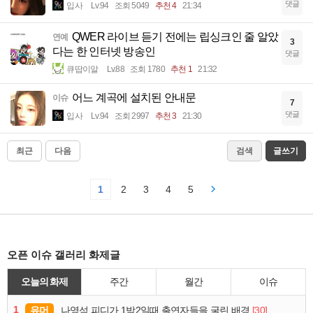
댓글
입사
Lv.94
조회 5049
추천 4
21:34
QWER 라이브 듣기 전에는 립싱크인 줄 알았
연예
3
다는 한 인터넷 방송인
댓글
큐땁이알
Lv.88
조회 1780
추천 1
21:32
어느 계곡에 설치된 안내문
이슈
7
댓글
입사
Lv.94
조회 2997
추천 3
21:30
최근
다음
검색
글쓰기
1
2
3
4
5
오픈 이슈 갤러리 화제글
오늘의 화제
주간
월간
이슈
1
유머
[30]
나영석 피디가 1박2일때 출연자들을 굴린 배경