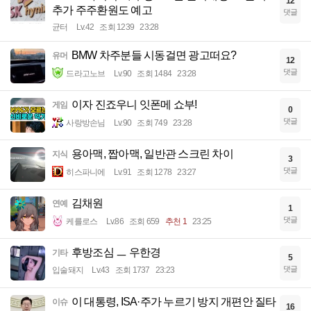
12
추가 주주환원도 예고
댓글
균터
Lv.42
조회 1239
23:28
BMW 차주분들 시동걸면 광고떠요?
유머
12
댓글
드라고노브
Lv.90
조회 1484
23:28
이자 진죠우니 잇폰메 쇼부!
게임
0
댓글
사랑방손님
Lv.90
조회 749
23:28
용아맥, 짭아맥, 일반관 스크린 차이
지식
3
댓글
히스파니에
Lv.91
조회 1278
23:27
김채원
연예
1
댓글
케를로스
Lv.86
조회 659
추천 1
23:25
후방조심 ㅡ 우한경
기타
5
댓글
입술돼지
Lv.43
조회 1737
23:23
이 대통령, ISA·주가 누르기 방지 개편안 질타
이슈
16