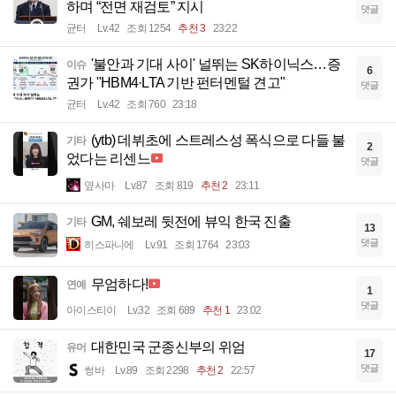
하며 “전면 재검토” 지시
댓글
균터
Lv.42
조회 1254
추천 3
23:22
'불안과 기대 사이' 널뛰는 SK하이닉스…증
이슈
6
권가 "HBM4·LTA 기반 펀터멘털 견고"
댓글
균터
Lv.42
조회 760
23:18
(ytb) 데뷔초에 스트레스성 폭식으로 다들 불
기타
2
었다는 리센느
댓글
옆사마
Lv.87
조회 819
추천 2
23:11
GM, 쉐보레 뒷전에 뷰익 한국 진출
기타
13
댓글
히스파니에
Lv.91
조회 1764
23:03
무엄하다!
연예
1
댓글
아이스티이
Lv.32
조회 689
추천 1
23:02
대한민국 군종신부의 위엄
유머
17
댓글
썽바
Lv.89
조회 2298
추천 2
22:57