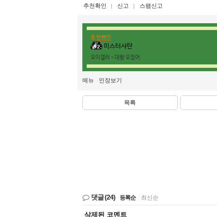
추천확인
신고
스팸신고
초 인벤인
미스터사탄
오이갤러 = 대왕 오징어
메뉴
인장보기
목록
댓글
(24)
등록순
|
최신순
삭제된 코멘트