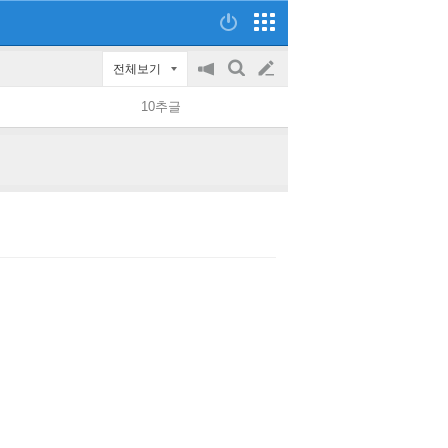
전체보기
공
검
글
지
색
10추글
on/off
쓰
기