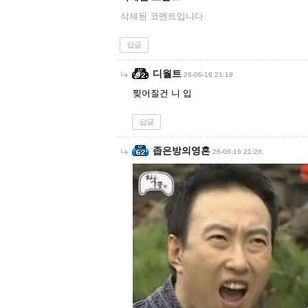
삭제된 코멘트입니다.
답글
디월트
26-06-16 21:19
찢어질건 니 입
답글
좁은방의영혼
26-06-16 21:20