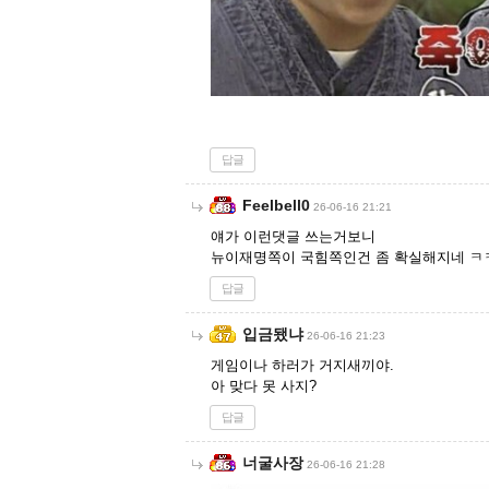
답글
Feelbell0
26-06-16 21:21
얘가 이런댓글 쓰는거보니
뉴이재명쪽이 국힘쪽인건 좀 확실해지네 
답글
입금됐냐
26-06-16 21:23
게임이나 하러가 거지새끼야.
아 맞다 못 사지?
답글
너굴사장
26-06-16 21:28