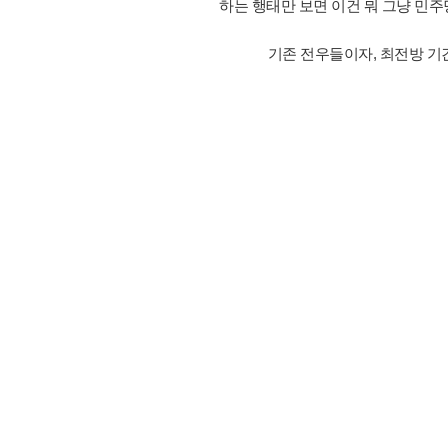
하는 행태만 보면 이건 뭐 그냥 민
기존 전우들이자, 최전방 기