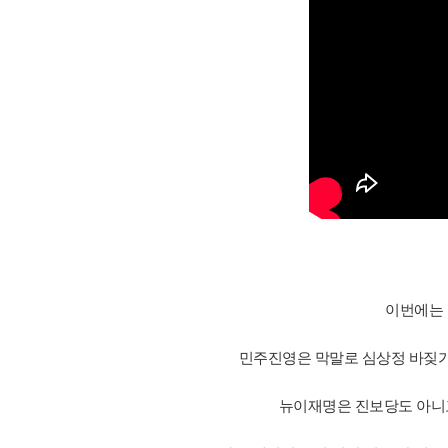
이번에는 
민주진영은 막말로 심상정 바짖가
뉴이재명은 진보당도 아니고