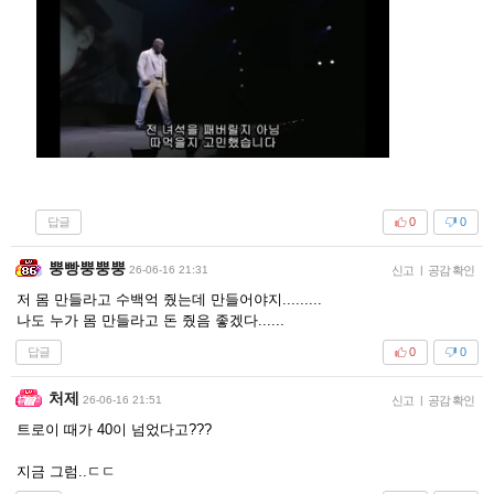
답글
0
0
뿡빵뿡뿡뿡
26-06-16 21:31
신고
|
공감 확인
저 몸 만들라고 수백억 줬는데 만들어야지.........
나도 누가 몸 만들라고 돈 줬음 좋겠다......
답글
0
0
처제
26-06-16 21:51
신고
|
공감 확인
트로이 때가 40이 넘었다고???
지금 그럼..ㄷㄷ