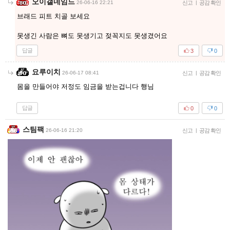
오이갤네임드
26-06-16 22:21
신고
|
공감 확인
브래드 피트 치골 보세요
못생긴 사람은 뼈도 못생기고 젖꼭지도 못생겼어요
답글
3
0
요루이치
26-06-17 08:41
신고
|
공감 확인
몸을 만들어야 저정도 임금을 받는겁니다 행님
답글
0
0
스팀팩
26-06-16 21:20
신고
|
공감 확인