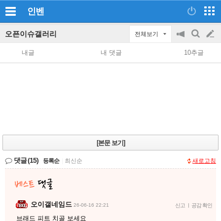
인벤
오픈이슈갤러리
전체보기
공
검
글
지
색
내글
내 댓글
10추글
on/off
쓰
기
[본문 보기]
댓글
(15)
등록순
|
최신순
새로고침
오이갤네임드
26-06-16 22:21
신고
|
공감 확인
브래드 피트 치골 보세요