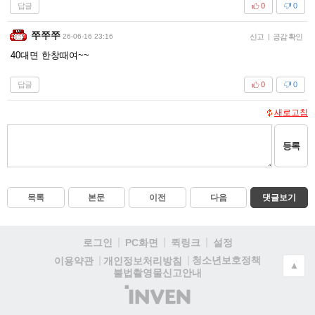
답글
0
0
쭈쭈쭈
26-06-16 23:16
신고
|
공감 확인
40대면 한창때여~~
답글
0
0
새로고침
등록
목록
본문
이전
다음
댓글보기
로그인
PC화면
퀵링크
설정
청소년보호정책
이용약관
개인정보처리방침
▲
불법촬영물신고안내
(주)
인