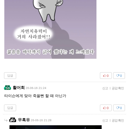
답글
0
0
활어회
26-06-16 21:24
신고
|
공감 확인
타이슨에게 맞아 죽을뻔 할 때 아닌가
답글
0
0
무흑유
26-06-16 21:28
신고
|
공감 확인