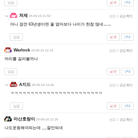
답글
0
0
처제
26-06-16 21:52
신고
|
공감 확인
아니 잠깐 63년생이면 울 엄마보다 나이가 한참 많네ㅡㅡ
답글
0
0
Warlock
26-06-16 22:16
신고
|
공감 확인
머리를 길러볼까나
답글
0
0
A지드
26-06-16 23:49
신고
|
공감 확인
ㅋㅋㅋㅋㅋㅋㅋㅋㅋㅋㅋㅋㅋㅋㅋㅋㅋㅋㅋㅋㅋㅋㅋ
답글
0
0
마산호랑이
26-06-16 22:26
신고
|
공감 확인
나도운동해야되는데 ,,,,잘안되네