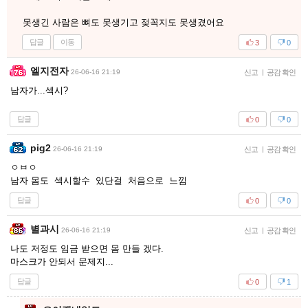
못생긴 사람은 뼈도 못생기고 젖꼭지도 못생겼어요
답글
이동
3
0
엘지전자
26-06-16 21:19
신고
|
공감 확인
남자가...섹시?
답글
0
0
pig2
26-06-16 21:19
신고
|
공감 확인
ㅇㅂㅇ
남자 몸도 섹시할수 있단걸 처음으로 느낌
답글
0
0
별과시
26-06-16 21:19
신고
|
공감 확인
나도 저정도 임금 받으면 몸 만들 겠다.
마스크가 안되서 문제지...
답글
0
1